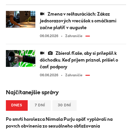
Zmena v reštauráciách: Zákaz
jednorazových vrecúšok s omáčkami
začne platiť v auguste
06.06.2026
Zahraničie
Zbieral fľaše, aby si prilepšil k
dôchodku. Keď príjem priznal, prišiel o
časť podpory
06.06.2026
Zahraničie
Najčítanejšie správy
DNES
7 DNÍ
30 DNÍ
Po smrti horolezca Nirmala Purju opäť vyplávali na
povrch obvinenia zo sexuálneho obťažovania