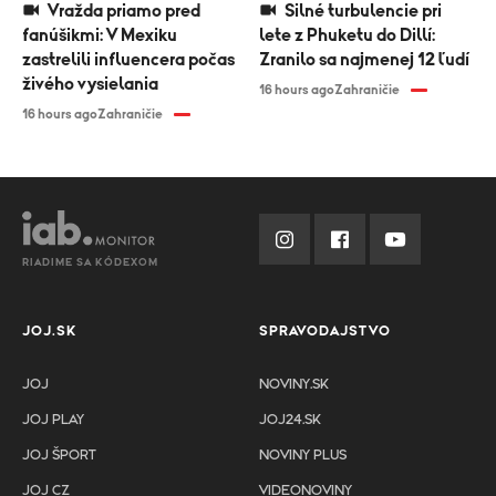
Vražda priamo pred
Silné turbulencie pri
fanúšikmi: V Mexiku
lete z Phuketu do Dillí:
zastrelili influencera počas
Zranilo sa najmenej 12 ľudí
živého vysielania
16 hours ago
Zahraničie
16 hours ago
Zahraničie
RIADIME SA KÓDEXOM
JOJ.SK
SPRAVODAJSTVO
JOJ
NOVINY.SK
JOJ PLAY
JOJ24.SK
JOJ ŠPORT
NOVINY PLUS
JOJ CZ
VIDEONOVINY