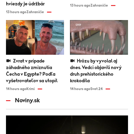
hviezdy je údržbár
13 hours ago
Zahraničie
13 hours ago
Zahraničie
Zvrat v prípade
Hrôzu by vyvolal aj
záhadného zmiznutia
dnes. Vedci objavili nový
Čecha v Egypte? Podľa
druh prehistorického
vyšetrovateľov sa utopil
krokodíla
14 hours ago
Krimi
14 hours ago
Svet 24
Noviny.sk