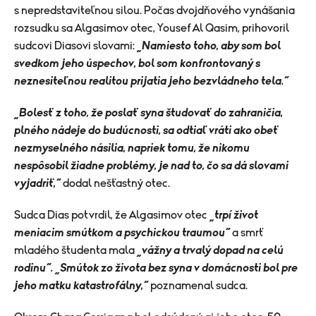
s nepredstaviteľnou silou. Počas dvojdňového vynášania
rozsudku sa Algasimov otec, Yousef Al Qasim, prihovoril
sudcovi Diasovi slovami:
„Namiesto toho, aby som bol
svedkom jeho úspechov, bol som konfrontovaný s
neznesiteľnou realitou prijatia jeho bezvládneho tela.“
„Bolesť z toho, že poslať syna študovať do zahraničia,
plného nádeje do budúcnosti, sa odtiaľ vráti ako obeť
nezmyselného násilia, napriek tomu, že nikomu
nespôsobil žiadne problémy, je nad to, čo sa dá slovami
vyjadriť,“
dodal nešťastný otec.
Sudca Dias potvrdil, že Algasimov otec
„trpí život
meniacim smútkom a psychickou traumou“
a smrť
mladého študenta mala
„vážny a trvalý dopad na celú
rodinu“. „Smútok zo života bez syna v domácnosti bol pre
jeho matku katastrofálny,“
poznamenal sudca.