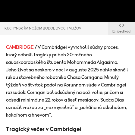
KUCHYNSKÝM NOŽOM BODOL DVOCH MUŽOV
Embed kód
CAMBRIDGE
/ V Cambridgei vyvrcholil súdny proces,
ktorý odhalil tragický príbeh 20-ročného
saudskoarabského študenta Mohammeda Algasima.
Jeho život sa neskoro v noci v auguste 2025 náhle skončil
rukou stavebného robotníka Chasa Corrigana. Minulý
týždeň vo štvrtok padol na Korunnom súde v Cambridgei
rozsudok: Corrigan bol odsúdený na doživotie, pričom si
odsedí minimálne 22 rokov a šesť mesiacov. Sudca Dias
označil vraždu za „nezmyselnú“ a „poháňanú alkoholom,
kokaínom a hnevom“.
Tragický večer v Cambridgei