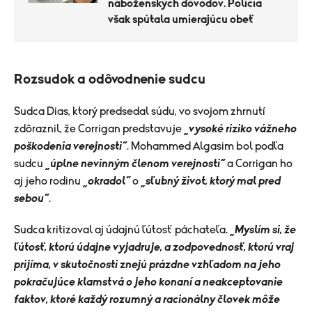
náboženských dôvodov. Polícia
však spútala umierajúcu obeť
Rozsudok a odôvodnenie sudcu
Sudca Dias, ktorý predsedal súdu, vo svojom zhrnutí
zdôraznil, že Corrigan predstavuje
„vysoké riziko vážneho
poškodenia verejnosti“
. Mohammed Algasim bol podľa
sudcu
„úplne nevinným členom verejnosti“
a Corrigan ho
aj jeho rodinu
„okradol“
o
„sľubný život, ktorý mal pred
sebou“
.
Sudca kritizoval aj údajnú ľútosť páchateľa.
„Myslím si, že
ľútosť, ktorú údajne vyjadruje, a zodpovednosť, ktorú vraj
prijíma, v skutočnosti znejú prázdne vzhľadom na jeho
pokračujúce klamstvá o jeho konaní a neakceptovanie
faktov, ktoré každý rozumný a racionálny človek môže