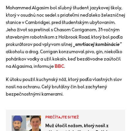
Mohammed Algasim bol sľubný študent jazykovej školy,
ktorý v osudnú noc sedel s priateľmi neďaleko železničnej
stanice v Cambridgei, pred študentským ubytovaním.
Jeho život sa pretínal s Chasom Corriganom, 31-ročným
stavebným robotníkom z Holbrook Road, ktorý bol podľa
prokurátorov pod vplyvom silnej
„smrtiacej kombinácie“
alkoholu a drog. Corrigan konzumoval pivo, gin, niekoľko
pohárikov vodky a užil kokaín, keď bezdôvodne zaútočil
na Algasima, informuje
BBC
.
K útoku použil kuchynský nôž, ktorý podľa vlastných slov
nosil na ochranu. Celý brutálny čin bol zachytený
bezpečnostnými kamerami.
PREČÍTAJTE SI TIEŽ
Muž útočil nožom, ktorý nosil z