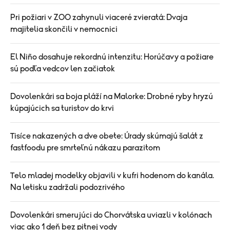
Pri požiari v ZOO zahynuli viaceré zvieratá: Dvaja
majitelia skončili v nemocnici
El Niño dosahuje rekordnú intenzitu: Horúčavy a požiare
sú podľa vedcov len začiatok
Dovolenkári sa boja pláží na Malorke: Drobné ryby hryzú
kúpajúcich sa turistov do krvi
Tisíce nakazených a dve obete: Úrady skúmajú šalát z
fastfoodu pre smrteľnú nákazu parazitom
Telo mladej modelky objavili v kufri hodenom do kanála.
Na letisku zadržali podozrivého
Dovolenkári smerujúci do Chorvátska uviazli v kolónach
viac ako 1 deň bez pitnej vody