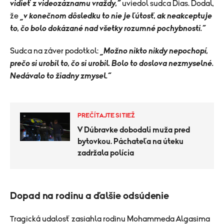
vidieť z videozáznamu vraždy,“
uviedol sudca Dias. Dodal,
že
„v konečnom dôsledku to nie je ľútosť, ak neakceptuje
to, čo bolo dokázané nad všetky rozumné pochybnosti.“
Sudca na záver podotkol:
„Možno nikto nikdy nepochopí,
prečo si urobil to, čo si urobil. Bolo to doslova nezmyselné.
Nedávalo to žiadny zmysel.“
PREČÍTAJTE SI TIEŽ
V Dúbravke dobodali muža pred
bytovkou. Páchateľa na úteku
zadržala polícia
Dopad na rodinu a ďalšie odsúdenie
Tragická udalosť zasiahla rodinu Mohammeda Algasima