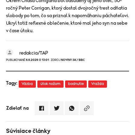
Okrem Chasa Corrigana bol odsúdený aj jeho otec, 50-
ročný Peter Corrigan, ktorý dostal dvojročný trest odňatia
slobody po tom, čo sa priznal k napomáhaniu páchateľovi.
Ukryl totiž reflexné oblečenie, ktoré mal jeho syn na sebe
v čase útoku.
redakcia/TAP
PUBLIKOVANÉ
6.6.2026 O 13:01
· ZDROJ
NOVINY.SK/ BBC
Tagy:
Väzba
útok nožom
bodnutie
Vražda
Zdielať na
Súvisiace články