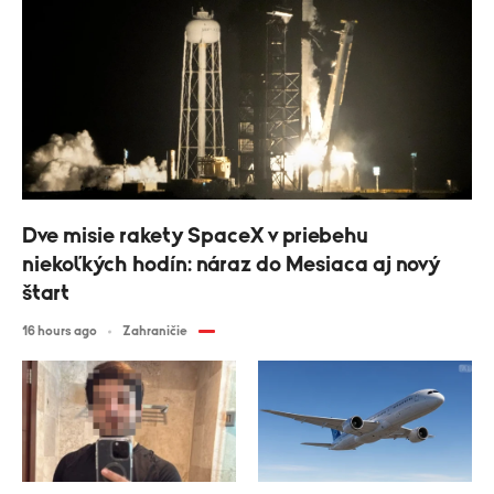
Dve misie rakety SpaceX v priebehu
niekoľkých hodín: náraz do Mesiaca aj nový
štart
16 hours ago
Zahraničie