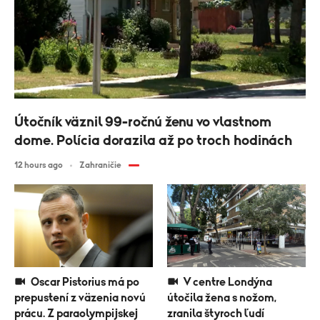
Útočník väznil 99-ročnú ženu vo vlastnom
dome. Polícia dorazila až po troch hodinách
12 hours ago
Zahraničie
Oscar Pistorius má po
V centre Londýna
prepustení z väzenia novú
útočila žena s nožom,
prácu. Z paraolympijskej
zranila štyroch ľudí