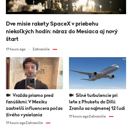
Dve misie rakety SpaceX v priebehu
niekoľkých hodín: náraz do Mesiaca aj nový
štart
17 hours ago
Zahraničie
Vražda priamo pred
Silné turbulencie pri
fanúšikmi: V Mexiku
lete z Phuketu do Dillí:
zastrelili influencera počas
Zranilo sa najmenej 12 ľudí
živého vysielania
17 hours ago
Zahraničie
17 hours ago
Zahraničie