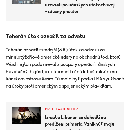
uzavreli po iránskych útokoch svoj
vzdušný priestor
Teherán útok označil za odvetu
Teherán označil stredajší (3.6.) útok za odvetu za
minulotýždňové americké údery na obchodnú loď, ktorú
Washington podozrieval z podpory operácií iránskych
Revolučných gárd, a na komunikačnú infraštruktúru na
iránskom ostrove Kešm. Tá mala byť podľa USA využívaná
na útoky proti americkým a spojeneckým plavidlám.
PREČÍTAJTE SI TIEŽ
Izrael a Libanon sa dohodli na
predĺžení prímeria. Vzniknúť majú