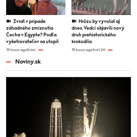
Zvrat v prípade
Hrôzu by vyvolal aj
záhadného zmiznutia
dnes. Vedci objavili nový
Čecha v Egypte? Podľa
druh prehistorického
vyšetrovateľov sa utopil
krokodíla
15 hours ago
Krimi
15 hours ago
Svet 24
Noviny.sk