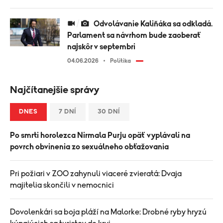
Odvolávanie Kaliňáka sa odkladá.
Parlament sa návrhom bude zaoberať
najskôr v septembri
04.06.2026
Politika
Najčítanejšie správy
DNES
7 DNÍ
30 DNÍ
Po smrti horolezca Nirmala Purju opäť vyplávali na
povrch obvinenia zo sexuálneho obťažovania
Pri požiari v ZOO zahynuli viaceré zvieratá: Dvaja
majitelia skončili v nemocnici
Dovolenkári sa boja pláží na Malorke: Drobné ryby hryzú