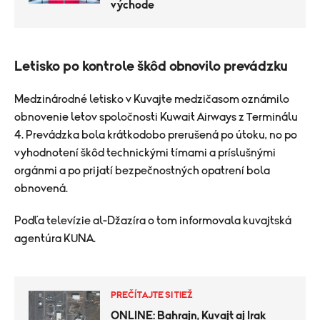
východe
Letisko po kontrole škôd obnovilo prevádzku
Medzinárodné letisko v Kuvajte medzičasom oznámilo
obnovenie letov spoločnosti Kuwait Airways z Terminálu
4. Prevádzka bola krátkodobo prerušená po útoku, no po
vyhodnotení škôd technickými tímami a príslušnými
orgánmi a po prijatí bezpečnostných opatrení bola
obnovená.
Podľa televízie al-Džazíra o tom informovala kuvajtská
agentúra KUNA.
PREČÍTAJTE SI TIEŽ
ONLINE: Bahrajn, Kuvajt aj Irak