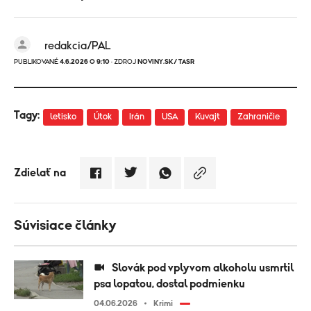
redakcia/PAL
PUBLIKOVANÉ
4.6.2026 O 9:10
· ZDROJ
NOVINY.SK/ TASR
Tagy:
letisko
Útok
Irán
USA
Kuvajt
Zahraničie
Zdielať na
Súvisiace články
Slovák pod vplyvom alkoholu usmrtil
psa lopatou, dostal podmienku
04.06.2026
Krimi