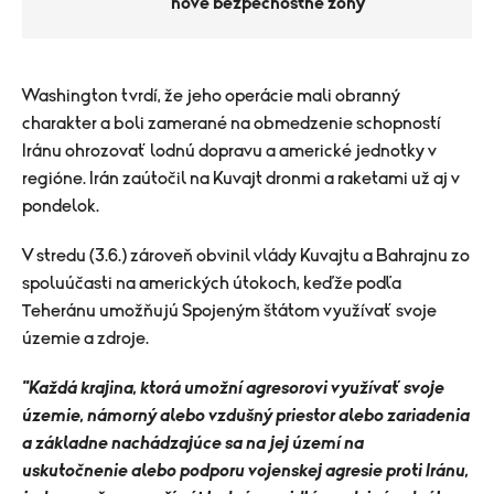
nové bezpečnostné zóny
Washington tvrdí, že jeho operácie mali obranný
charakter a boli zamerané na obmedzenie schopností
Iránu ohrozovať lodnú dopravu a americké jednotky v
regióne. Irán zaútočil na Kuvajt dronmi a raketami už aj v
pondelok.
V stredu (3.6.) zároveň obvinil vlády Kuvajtu a Bahrajnu zo
spoluúčasti na amerických útokoch, keďže podľa
Teheránu umožňujú Spojeným štátom využívať svoje
územie a zdroje.
"Každá krajina, ktorá umožní agresorovi využívať svoje
územie, námorný alebo vzdušný priestor alebo zariadenia
a základne nachádzajúce sa na jej území na
uskutočnenie alebo podporu vojenskej agresie proti Iránu,