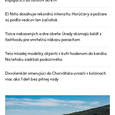
kúpajúcich sa turistov do krvi
El Niño dosahuje rekordnú intenzitu: Horúčavy a požiare
sú podľa vedcov len začiatok
Tisíce nakazených a dve obete: Úrady skúmajú šalát z
fastfoodu pre smrteľnú nákazu parazitom
Telo mladej modelky objavili v kufri hodenom do kanála.
Na letisku zadržali podozrivého
Dovolenkári smerujúci do Chorvátska uviazli v kolónach
viac ako 1 deň bez pitnej vody