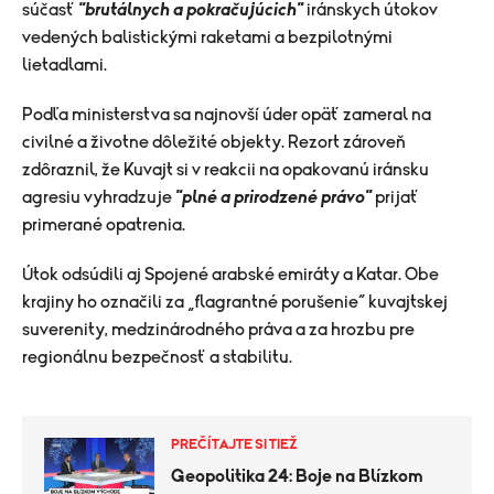
súčasť
"brutálnych a pokračujúcich"
iránskych útokov
vedených balistickými raketami a bezpilotnými
lietadlami.
Podľa ministerstva sa najnovší úder opäť zameral na
civilné a životne dôležité objekty. Rezort zároveň
zdôraznil, že Kuvajt si v reakcii na opakovanú iránsku
agresiu vyhradzuje
"plné a prirodzené právo"
prijať
primerané opatrenia.
Útok odsúdili aj Spojené arabské emiráty a Katar. Obe
krajiny ho označili za „flagrantné porušenie“ kuvajtskej
suverenity, medzinárodného práva a za hrozbu pre
regionálnu bezpečnosť a stabilitu.
PREČÍTAJTE SI TIEŽ
Geopolitika 24: Boje na Blízkom