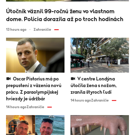
Útočník väznil 99-ročnú ženu vo vlastnom
dome. Polícia dorazila až po troch hodinách
13 hours ago
Zahraničie
Oscar Pistorius má po
V centre Londýna
prepustení z väzenia novú
útočila žena s nožom,
prácu. Z paraolympijskej
zranila štyroch ľudí
hviezdy je údržbár
14 hours ago
Zahraničie
14 hours ago
Zahraničie