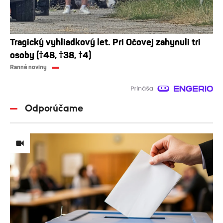
Tragický vyhliadkový let. Pri Očovej zahynuli tri
osoby (†48, †38, †4)
Ranné noviny
Odporúčame