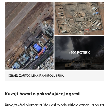
+101 FOTIEK
IZRAEL ZAÚTOČILI NA IRÁN SPOLU S USA
Kuvajt hovorí o pokračujúcej agresii
Kuvajtská diplomacia útok ostro odsúdila a označila ho za