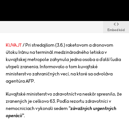
Embed kód
KUVAJT
/ Pri stredajšom (3.6.) raketovom a dronovom
útoku Iránu na terminál medzinárodného letiska v
kuvajtskej metropole zahynula jedna osoba a ďalší ľudia
utrpeli zranenia. Informovalo o tom kuvajtské
ministerstvo zahraničných vecí, na ktoré sa odvoláva
agentúra AFP.
Kuvajtské ministerstvo zdravotníctva neskôr spresnilo, že
zranených je celkovo 63. Podľa rezortu zdravotníci v
nemocniciach vykonali sedem
"závažných urgentných
operácií"
.