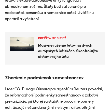
letov. Niektoré autobusové linky fungovali v
obmedzenom režime. Školy boli zatvorené pre
nedostatok personálu a nemocnice odložili väčšinu
operácií a vyšetrení.
PREČÍTAJTE SI TIEŽ
Masívne rušenie letov na dvoch
európskych letiskách! Skontrolujte
si stav svojho letu
Zhoršenie podmienok zamestnancov
Líder CGTP Tiago Oliveira pre agentúru Reuters povedal,
že reforma zhorší podmienky zamestnancov a zakotví
prekarizáciu, pri ktorej sa stabilné pracovné pomery
nahrádzajú neštandardnými, neistými a flexibilnými