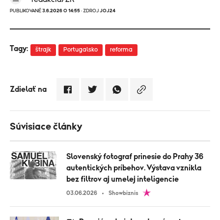
PUBLIKOVANÉ
3.6.2026 O 14:55
· ZDROJ
JOJ24
Tagy:
štrajk
Portugalsko
reforma
Zdielať na
Súvisiace články
Slovenský fotograf prinesie do Prahy 36
autentických príbehov. Výstava vznikla
bez filtrov aj umelej inteligencie
03.06.2026
Showbiznis