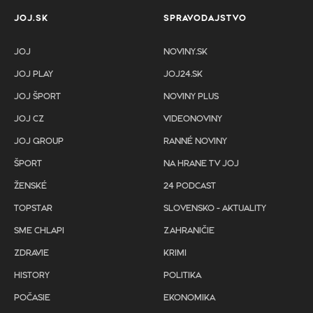
JOJ.SK
SPRAVODAJSTVO
JOJ
NOVINY.SK
JOJ PLAY
JOJ24.SK
JOJ ŠPORT
NOVINY PLUS
JOJ CZ
VIDEONOVINY
JOJ GROUP
RANNÉ NOVINY
ŠPORT
NA HRANE TV JOJ
ŽENSKÉ
24 PODCAST
TOPSTAR
SLOVENSKO - AKTUALITY
SME CHLAPI
ZAHRANIČIE
ZDRAVIE
KRIMI
HISTORY
POLITIKA
POČASIE
EKONOMIKA