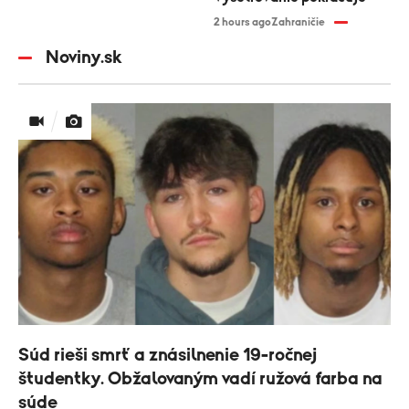
2 hours ago
Zahraničie
Noviny.sk
Súd rieši smrť a znásilnenie 19-ročnej
študentky. Obžalovaným vadí ružová farba na
súde