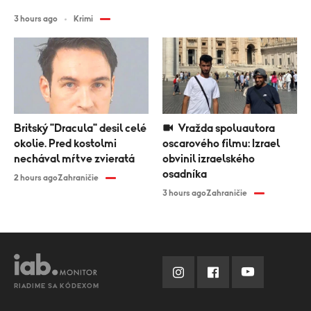
3 hours ago
Krimi
Britský "Dracula" desil celé
Vražda spoluautora
okolie. Pred kostolmi
oscarového filmu: Izrael
nechával mŕtve zvieratá
obvinil izraelského
osadníka
2 hours ago
Zahraničie
3 hours ago
Zahraničie
RIADIME SA KÓDEXOM