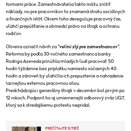
formami práce. Zamestnávatelia takto môžu znížiť
náklady, no pre pracovníkov to znamená stratu sociálnych
a finančných istôt. Okrem toho dereguluje pracovný čas,
uľahčí prepúšťanie a obmedzí právo na štrajk a ochranu
rodičov.
Oliveira označil návrh za
"veľmi zlý pre zamestnancov"
.
Reforma by podľa 30-ročného zamestnanca banky
Rodriga Azeveda prinútila mladých ľudí pracovať 50
hodín týždenne bez príplatku namiesto súčasných 40
hodín a zároveň by uľahčila ich prepustenie a nahradenie
lacnejšou externou pracovnou silou.
Predchádzajúci generálny štrajk v decembri bol prvým po
12 rokoch. Podporil ho aj umiernenejší odborový zväz UGT,
ktorý sa k stredajšiemu protestu nepridal.
PREČÍTAJTE SI TIEŽ