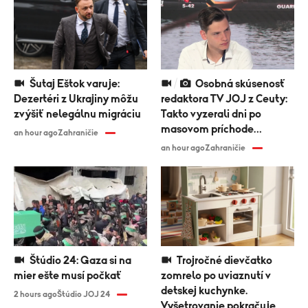
Šutaj Eštok varuje:
Osobná skúsenosť
Dezertéri z Ukrajiny môžu
redaktora TV JOJ z Ceuty:
zvýšiť nelegálnu migráciu
Takto vyzerali dni po
masovom príchode
an hour ago
Zahraničie
migrantov
an hour ago
Zahraničie
Štúdio 24: Gaza si na
Trojročné dievčatko
mier ešte musí počkať
zomrelo po uviaznutí v
detskej kuchynke.
2 hours ago
Štúdio JOJ 24
Vyšetrovanie pokračuje