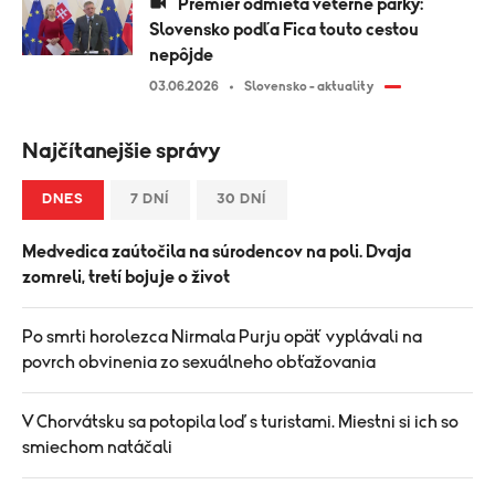
Premiér odmieta veterné parky:
Slovensko podľa Fica touto cestou
nepôjde
03.06.2026
Slovensko - aktuality
Najčítanejšie správy
DNES
7 DNÍ
30 DNÍ
Medvedica zaútočila na súrodencov na poli. Dvaja
zomreli, tretí bojuje o život
Po smrti horolezca Nirmala Purju opäť vyplávali na
povrch obvinenia zo sexuálneho obťažovania
V Chorvátsku sa potopila loď s turistami. Miestni si ich so
smiechom natáčali