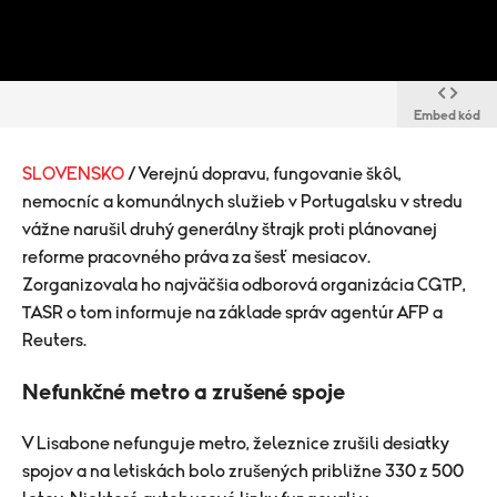
Embed kód
SLOVENSKO
/ Verejnú dopravu, fungovanie škôl,
nemocníc a komunálnych služieb v Portugalsku v stredu
vážne narušil druhý generálny štrajk proti plánovanej
reforme pracovného práva za šesť mesiacov.
Zorganizovala ho najväčšia odborová organizácia CGTP,
TASR o tom informuje na základe správ agentúr AFP a
Reuters.
Nefunkčné metro a zrušené spoje
V Lisabone nefunguje metro, železnice zrušili desiatky
spojov a na letiskách bolo zrušených približne 330 z 500