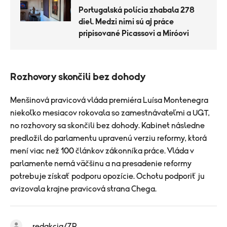
Portugalská polícia zhabala 278
diel. Medzi nimi sú aj práce
pripisované Picassovi a Miróovi
Rozhovory skončili bez dohody
Menšinová pravicová vláda premiéra Luísa Montenegra
niekoľko mesiacov rokovala so zamestnávateľmi a UGT,
no rozhovory sa skončili bez dohody. Kabinet následne
predložil do parlamentu upravenú verziu reformy, ktorá
mení viac než 100 článkov zákonníka práce. Vláda v
parlamente nemá väčšinu a na presadenie reformy
potrebuje získať podporu opozície. Ochotu podporiť ju
avizovala krajne pravicová strana Chega.
redakcia/ZR