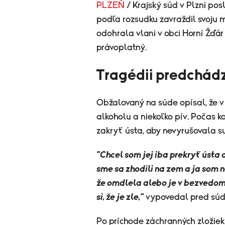
PLZEŇ
/ Krajský súd v Plzni pos
podľa rozsudku zavraždil svoju 
odohrala vlani v obci Horní Žďár
právoplatný.
Tragédii predchád
Obžalovaný na súde opísal, že v 
alkoholu a niekoľko pív. Počas k
zakryť ústa, aby nevyrušovala s
"Chcel som jej iba prekryť ústa a
sme sa zhodili na zem a ja som ne
že omdlela alebo je v bezvedomí.
si, že je zle,"
vypovedal pred sú
Po príchode záchranných zložie