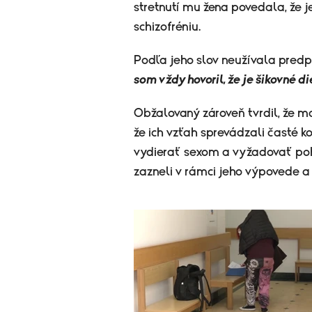
stretnutí mu žena povedala, že j
schizofréniu.
Podľa jeho slov neužívala predp
som vždy hovoril, že je šikovné di
Obžalovaný zároveň tvrdil, že m
že ich vzťah sprevádzali časté k
vydierať sexom a vyžadovať pohl
zazneli v rámci jeho výpovede 