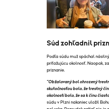
Súd zohľadnil prizn
Podľa súdu muž spáchal násilný 
priťažujúcu okolnosť. Naopak, z
priznanie.
"Obžalovaný bol ohrozený trestn
skutočnosťou bolo, že trestný či
okolností bolo, že sa k činu čiast
súdu v Plzni nakoniec uložil Bohu