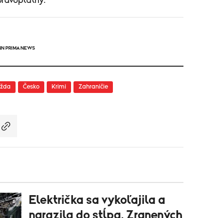
právoplatný.
NN PRIMA NEWS
ažda
Česko
Krimi
Zahraničie
Električka sa vykoľajila a
narazila do stĺpa. Zranených