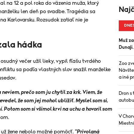
lal na 12 a pol roka do väzenia muža, ktorý
Najč
manželku len deň po svadbe. Tragédia sa
 na Karlovarsku. Rozsudok zatiaľ nie je
DNE
Muž za
zala hádka
Dunaji
osudný večer užil lieky, vypil fľašu tvrdého
Zoo zve
onfliktu sa podľa vlastných slov snažil manželke
Návšte
a iné 
usedov.
 neviem, prečo som ju chytil za krk. Viem, že
Dron s 
autobu
vedel, že som jej mohol ublížiť. Myslel som si,
 Potom som si všimol krvi na uchu a hovoril som
V Chorv
dom.
Miestni
k už žene nebolo možné pomôcť.
"Privolaná