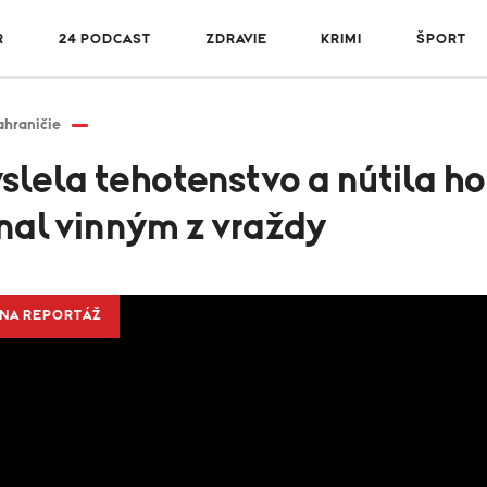
R
24 PODCAST
ZDRAVIE
KRIMI
ŠPORT
ahraničie
yslela tehotenstvo a nútila ho
nal vinným z vraždy
NA REPORTÁŽ