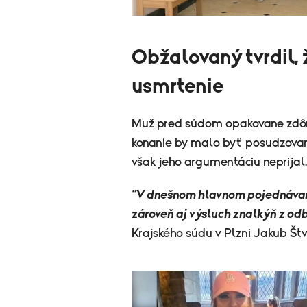
Obžalovaný tvrdil, 
usmrtenie
Muž pred súdom opakovane zdôra
konanie by malo byť posudzovan
však jeho argumentáciu neprijal.
"V dnešnom hlavnom pojednávaní
zároveň aj výsluch znalkýň z odb
Krajského súdu v Plzni Jakub Štv