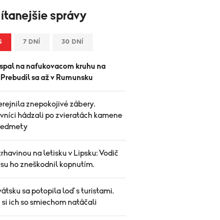
ítanejšie správy
S
7 DNÍ
30 DNÍ
spal na nafukovacom kruhu na
. Prebudil sa až v Rumunsku
rejnila znepokojivé zábery.
vníci hádzali po zvieratách kamene
predmety
trhavinou na letisku v Lipsku: Vodič
su ho zneškodnil kopnutím.
átsku sa potopila loď s turistami.
 si ich so smiechom natáčali