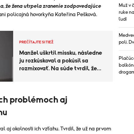
Muž v 
a, že žena utrpela zranenie zodpovedajúce
ruke n
ani policajná hovorkyňa Kateřina Pešková.
ľudí
Medved
poli. D
PREČÍTAJTE SI TIEŽ
Manžel uškrtil missku, následne
Plačúce
ju rozkúskoval a pokúsil sa
balkón
rozmixovať. Na súde tvrdil, že
drogam
konal v sebaobrane
ých problémoch aj
hu
 aj okolnosti ich vzťahu. Tvrdil, že už na prvom