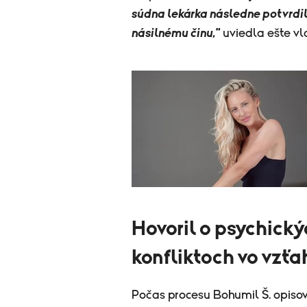
súdna lekárka následne potvrdil
násilnému činu,"
uviedla ešte vl
Hovoril o psychick
konfliktoch vo vzťa
Počas procesu Bohumil Š. opisoval