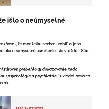
že išlo o neúmyselné
zňoval, že manželku nechcel zabiť a jeho
é ako neúmyselné usmrtenie, nie vražda. -Súd
 zároveň prebehlo aj dokazovanie, teda
oru psychológie a psychiatrie,"
uviedol hovorca
erák.
PREČÍTAJTE SI TIEŽ