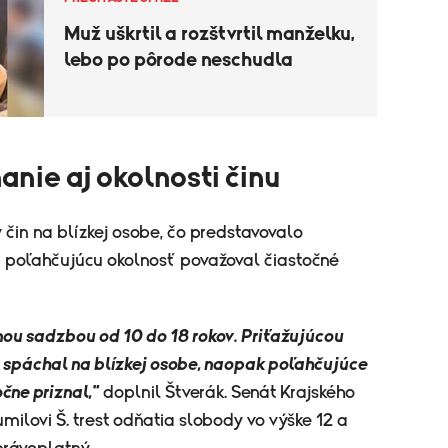
Muž uškrtil a rozštvrtil manželku,
lebo po pôrode neschudla
anie aj okolnosti činu
čin na blízkej osobe, čo predstavovalo
a poľahčujúcu okolnosť považoval čiastočné
ou sadzbou od 10 do 18 rokov. Priťažujúcou
n spáchal na blízkej osobe, naopak poľahčujúce
očne priznal,"
doplnil Štverák. Senát Krajského
milovi Š. trest odňatia slobody vo výške 12 a