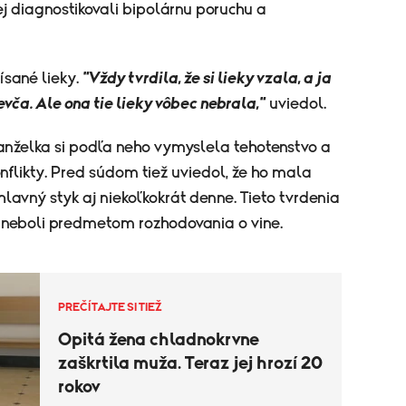
ej diagnostikovali bipolárnu poruchu a
ísané lieky.
"Vždy tvrdila, že si lieky vzala, a ja
evča. Ale ona tie lieky vôbec nebrala,"
uviedol.
anželka si podľa neho vymyslela tehotenstvo a
onflikty. Pred súdom tiež uviedol, že ho mala
avný styk aj niekoľkokrát denne. Tieto tvrdenia
a neboli predmetom rozhodovania o vine.
PREČÍTAJTE SI TIEŽ
Opitá žena chladnokrvne
zaškrtila muža. Teraz jej hrozí 20
rokov