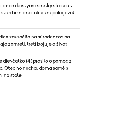
čiernom kostýme smrtky s kosou v
a streche nemocnice znepokojoval
ica zaútočila na súrodencov na
vaja zomreli, tretí bojuje o život
 dievčatko (4) prosilo o pomoc z
a. Otec ho nechal doma samé s
i na stole