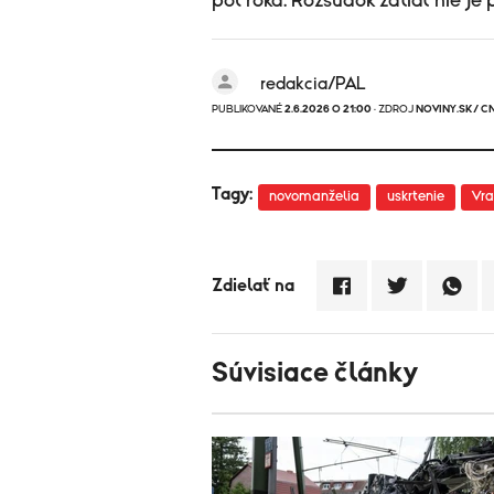
pol roka. Rozsudok zatiaľ nie je 
redakcia/PAL
PUBLIKOVANÉ
2.6.2026 O 21:00
· ZDROJ
NOVINY.SK/ C
Tagy:
novomanželia
uskrtenie
Vr
Zdielať na
Súvisiace články