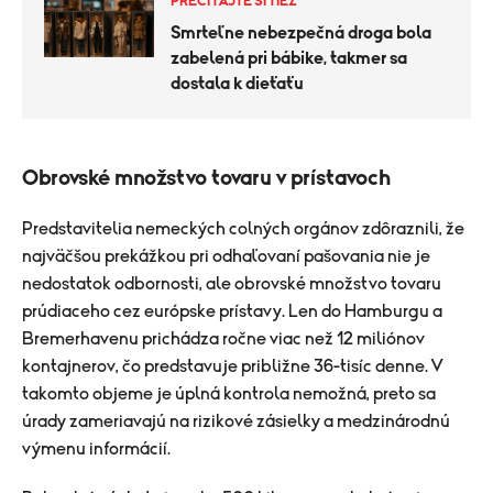
PREČÍTAJTE SI TIEŽ
Smrteľne nebezpečná droga bola
zabelená pri bábike, takmer sa
dostala k dieťaťu
Obrovské množstvo tovaru v prístavoch
Predstavitelia nemeckých colných orgánov zdôraznili, že
najväčšou prekážkou pri odhaľovaní pašovania nie je
nedostatok odbornosti, ale obrovské množstvo tovaru
prúdiaceho cez európske prístavy. Len do Hamburgu a
Bremerhavenu prichádza ročne viac než 12 miliónov
kontajnerov, čo predstavuje približne 36-tisíc denne. V
takomto objeme je úplná kontrola nemožná, preto sa
úrady zameriavajú na rizikové zásielky a medzinárodnú
výmenu informácií.