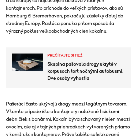
a do Európy sa najčastejšie dostáva v lodných
kontajneroch. Po príchode do veľkých prístavov, ako sú
Hamburg či Bremerhaven, pokračujú zásielky ďalej do
strednej Európy. Rastúca ponuka pritom spôsobila
výrazný pokles veľkoobchodných cien kokaínu.
PREČÍTAJTE SI TIEŽ
Skupina pašovala drogy ukryté v
korpusoch tort nočnými autobusmi.
Dve osoby vyhostia
Pašeráci často ukrývajú drogy medzi legálnym tovarom.
V tomto prípade išlo o kontajnery naložené tisíckami
debničiek s banánmi. Kokaín býva schovaný nielen medzi
ovocím, ale aj v tajných priehradkách vytvorených priamo
v konštrukcii kontajnerov. Práve takéto sofistikované