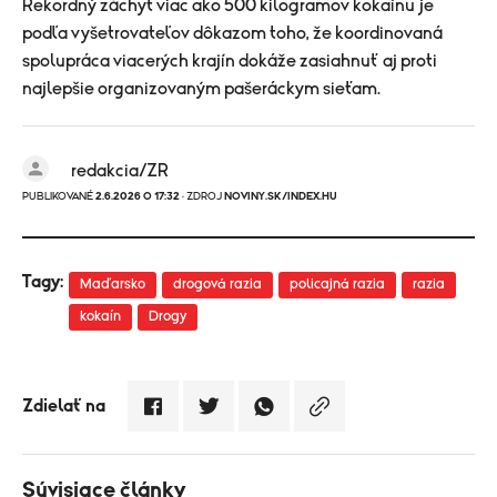
Rekordný záchyt viac ako 500 kilogramov kokaínu je
podľa vyšetrovateľov dôkazom toho, že koordinovaná
spolupráca viacerých krajín dokáže zasiahnuť aj proti
najlepšie organizovaným pašeráckym sieťam.
redakcia/ZR
PUBLIKOVANÉ
2.6.2026 O 17:32
· ZDROJ
NOVINY.SK/INDEX.HU
Tagy:
Maďarsko
drogová razia
policajná razia
razia
kokaín
Drogy
Zdielať na
Súvisiace články