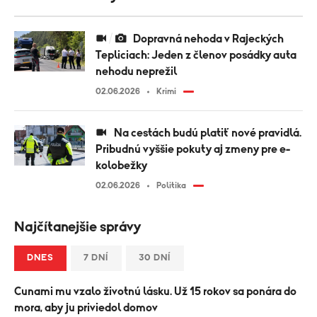
Dopravná nehoda v Rajeckých
Tepliciach: Jeden z členov posádky auta
nehodu neprežil
02.06.2026
Krimi
Na cestách budú platiť nové pravidlá.
Pribudnú vyššie pokuty aj zmeny pre e-
kolobežky
02.06.2026
Politika
Najčítanejšie správy
DNES
7 DNÍ
30 DNÍ
Cunami mu vzalo životnú lásku. Už 15 rokov sa ponára do
mora, aby ju priviedol domov