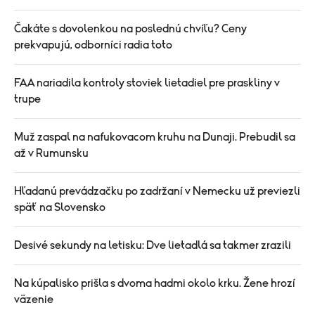
Čakáte s dovolenkou na poslednú chvíľu? Ceny
prekvapujú, odborníci radia toto
FAA nariadila kontroly stoviek lietadiel pre praskliny v
trupe
Muž zaspal na nafukovacom kruhu na Dunaji. Prebudil sa
až v Rumunsku
Hľadanú prevádzačku po zadržaní v Nemecku už previezli
späť na Slovensko
Desivé sekundy na letisku: Dve lietadlá sa takmer zrazili
Na kúpalisko prišla s dvoma hadmi okolo krku. Žene hrozí
väzenie