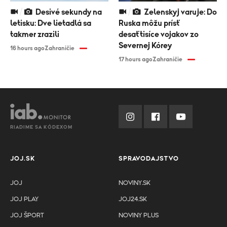
Desivé sekundy na
Zelenskyj varuje: Do
letisku: Dve lietadlá sa
Ruska môžu prísť
takmer zrazili
desaťtisíce vojakov zo
Severnej Kórey
16 hours ago
Zahraničie
17 hours ago
Zahraničie
RIADIME SA KÓDEXOM
JOJ.SK
SPRAVODAJSTVO
JOJ
NOVINY.SK
JOJ PLAY
JOJ24.SK
JOJ ŠPORT
NOVINY PLUS