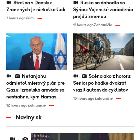
Streľba v Dánsku:
Rusko sa dohodlo so
Zranených je niekoľko ľudí
Sýriou: Vojenské zariadenia
prejdú zmenou
7 hours ago
Krimi
11 hours ago
Zahraničie
Netanjahu
Scéna ako z hororu:
odmietol mierový plán pre
Senior po hádke dvakrát
Gazu: Izraelská armáda sa
vrazil autom do cyklistov
nestiahne, kým Hamas
15 hours ago
Zahraničie
nezloží zbrane
12 hours ago
Zahraničie
Noviny.sk