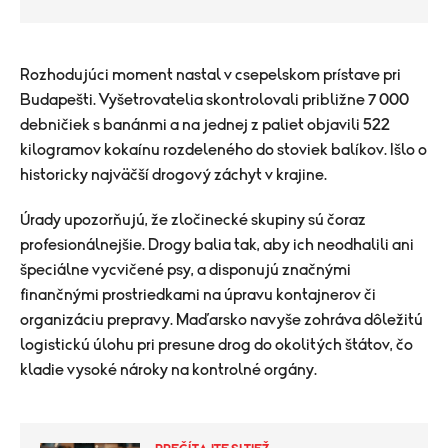
Rozhodujúci moment nastal v csepelskom prístave pri
Budapešti. Vyšetrovatelia skontrolovali približne 7 000
debničiek s banánmi a na jednej z paliet objavili 522
kilogramov kokaínu rozdeleného do stoviek balíkov. Išlo o
historicky najväčší drogový záchyt v krajine.
Úrady upozorňujú, že zločinecké skupiny sú čoraz
profesionálnejšie. Drogy balia tak, aby ich neodhalili ani
špeciálne vycvičené psy, a disponujú značnými
finančnými prostriedkami na úpravu kontajnerov či
organizáciu prepravy. Maďarsko navyše zohráva dôležitú
logistickú úlohu pri presune drog do okolitých štátov, čo
kladie vysoké nároky na kontrolné orgány.