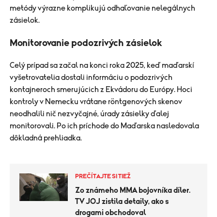
metódy výrazne komplikujú odhaľovanie nelegálnych
zásielok.
Monitorovanie podozrivých zásielok
Celý prípad sa začal na konci roka 2025, keď maďarskí
vyšetrovatelia dostali informáciu o podozrivých
kontajneroch smerujúcich z Ekvádoru do Európy. Hoci
kontroly v Nemecku vrátane röntgenových skenov
neodhalili nič nezvyčajné, úrady zásielky ďalej
monitorovali. Po ich príchode do Maďarska nasledovala
dôkladná prehliadka.
PREČÍTAJTE SI TIEŽ
Zo známeho MMA bojovníka díler.
TV JOJ zistila detaily, ako s
drogami obchodoval