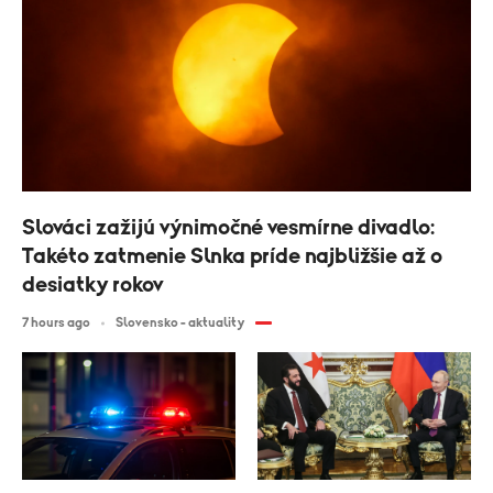
Slováci zažijú výnimočné vesmírne divadlo:
Takéto zatmenie Slnka príde najbližšie až o
desiatky rokov
7 hours ago
Slovensko - aktuality