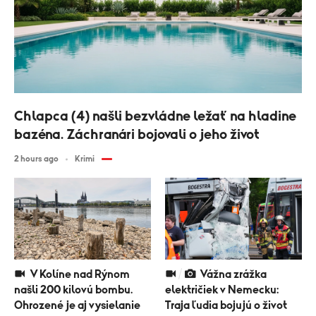
Chlapca (4) našli bezvládne ležať na hladine
bazéna. Záchranári bojovali o jeho život
2 hours ago
Krimi
V Kolíne nad Rýnom
Vážna zrážka
našli 200 kilovú bombu.
električiek v Nemecku:
Ohrozené je aj vysielanie
Traja ľudia bojujú o život