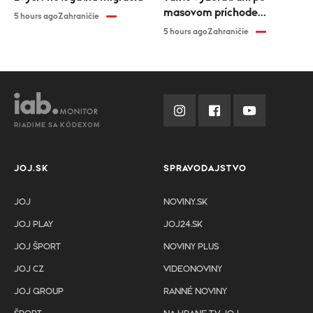
masovom príchode
5 hours ago
Zahraničie
migrantov
5 hours ago
Zahraničie
RIADIME SA KÓDEXOM
JOJ.SK
SPRAVODAJSTVO
JOJ
NOVINY.SK
JOJ PLAY
JOJ24.SK
JOJ ŠPORT
NOVINY PLUS
JOJ CZ
VIDEONOVINY
JOJ GROUP
RANNÉ NOVINY