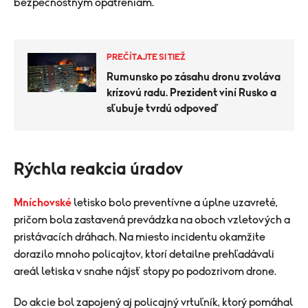
bezpečnostným opatreniam.
PREČÍTAJTE SI TIEŽ
Rumunsko po zásahu dronu zvoláva
krízovú radu. Prezident viní Rusko a
sľubuje tvrdú odpoveď
Rýchla reakcia úradov
Mníchovské
letisko bolo preventívne a úplne uzavreté,
pričom bola zastavená prevádzka na oboch vzletových a
pristávacích dráhach. Na miesto incidentu okamžite
dorazilo mnoho policajtov, ktorí detailne prehľadávali
areál letiska v snahe nájsť stopy po podozrivom drone.
Do akcie bol zapojený aj policajný vrtuľník, ktorý pomáhal