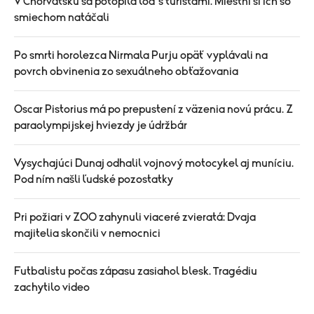
V Chorvátsku sa potopila loď s turistami. Miestni si ich so
smiechom natáčali
Po smrti horolezca Nirmala Purju opäť vyplávali na
povrch obvinenia zo sexuálneho obťažovania
Oscar Pistorius má po prepustení z väzenia novú prácu. Z
paraolympijskej hviezdy je údržbár
Vysychajúci Dunaj odhalil vojnový motocykel aj muníciu.
Pod ním našli ľudské pozostatky
Pri požiari v ZOO zahynuli viaceré zvieratá: Dvaja
majitelia skončili v nemocnici
Futbalistu počas zápasu zasiahol blesk. Tragédiu
zachytilo video