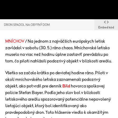
DRON SPADOL NA OBYTNÝ DOM
Embed kód
MNÍCHOV
/ Na jednom z najväčších európskych letísk
zavládol v sobotu (30. 5.) ráno chaos. Mníchovské letisko
muselo na viac než hodinu úplne zastaviť prevádzku po
tom, čo piloti nahlásili podozrivý objekt v blízkosti areálu.
Všetko sa začalo krátko po deviatej hodine ráno. Piloti v
okolí mníchovského letiska zaznamenali podozrivý
objekt, ako potvrdil pre denník
Bild
hovorca spolkovej
polície Stefan Bayer. Podľa jeho slov bol v blízkosti
letiskového areálu spozorovaný potenciálne nepovolený
lietajúci objekt, ktorý bol identifikovaný ako
pravdepodobný dron. Toto hlásenie viedlo k okamžitým