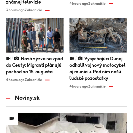
známej televízie
4 hours ago
Zahraničie
3 hours ago
Zahraničie
Nová výzva na vpád
Vysychajúci Dunaj
do Ceuty: Migranti plánujú
odhalil vojnový motocykel
pochod na 15. augusta
aj muníciu. Pod ním našli
ľudské pozostatky
4 hours ago
Zahraničie
4 hours ago
Zahraničie
Noviny.sk