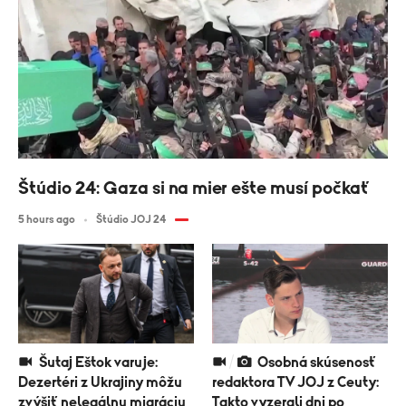
Štúdio 24: Gaza si na mier ešte musí počkať
5 hours ago
Štúdio JOJ 24
Šutaj Eštok varuje:
Osobná skúsenosť
Dezertéri z Ukrajiny môžu
redaktora TV JOJ z Ceuty:
zvýšiť nelegálnu migráciu
Takto vyzerali dni po