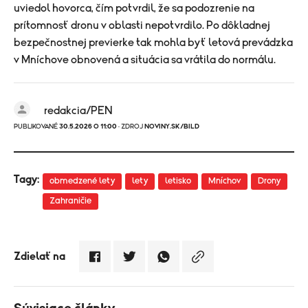
uviedol hovorca, čím potvrdil, že sa podozrenie na
prítomnosť dronu v oblasti nepotvrdilo. Po dôkladnej
bezpečnostnej previerke tak mohla byť letová prevádzka
v Mníchove obnovená a situácia sa vrátila do normálu.
redakcia/PEN
PUBLIKOVANÉ
30.5.2026 O 11:00
· ZDROJ
NOVINY.SK/BILD
Tagy:
obmedzené lety
lety
letisko
Mníchov
Drony
Zahraničie
Zdielať na