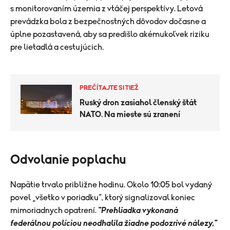
s monitorovaním územia z vtáčej perspektívy. Letová
prevádzka bola z bezpečnostných dôvodov dočasne a
úplne pozastavená, aby sa predišlo akémukoľvek riziku
pre lietadlá a cestujúcich.
PREČÍTAJTE SI TIEŽ
Ruský dron zasiahol členský štát
NATO. Na mieste sú zranení
Odvolanie poplachu
Napätie trvalo približne hodinu. Okolo 10:05 bol vydaný
povel „všetko v poriadku“, ktorý signalizoval koniec
mimoriadnych opatrení.
"Prehliadka vykonaná
federálnou políciou neodhalila žiadne podozrivé nálezy,"