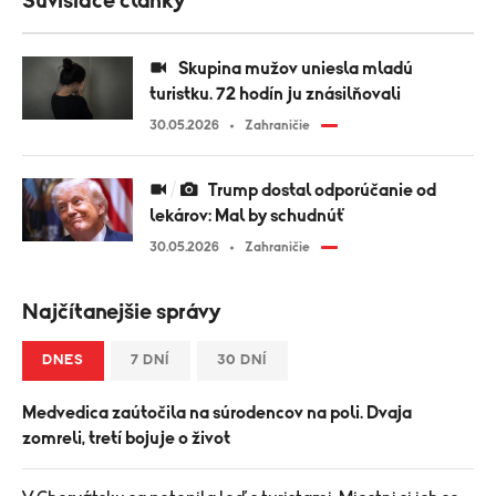
Súvisiace články
Skupina mužov uniesla mladú
turistku. 72 hodín ju znásilňovali
30.05.2026
Zahraničie
Trump dostal odporúčanie od
lekárov: Mal by schudnúť
30.05.2026
Zahraničie
Najčítanejšie správy
DNES
7 DNÍ
30 DNÍ
Medvedica zaútočila na súrodencov na poli. Dvaja
zomreli, tretí bojuje o život