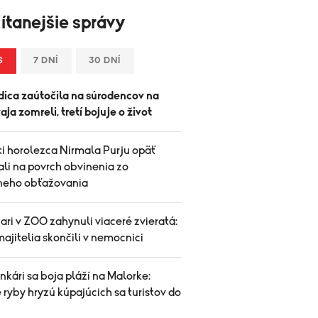
ítanejšie správy
S
7 DNÍ
30 DNÍ
ica zaútočila na súrodencov na
vaja zomreli, tretí bojuje o život
ti horolezca Nirmala Purju opäť
ali na povrch obvinenia zo
neho obťažovania
iari v ZOO zahynuli viaceré zvieratá:
ajitelia skončili v nemocnici
kári sa boja pláží na Malorke:
ryby hryzú kúpajúcich sa turistov do