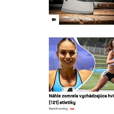
Náhle zomrela vychádzajúca hv
(†21) atletiky
Ranné noviny