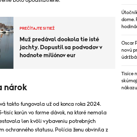
zrenie bolo opodstatnené.
Útoční
dome. P
hodiná
PREČÍTAJTE SI TIEŽ
Muž predával dookola tie isté
Oscar P
jachty. Dopustil sa podvodov v
novú pr
hodnote miliónov eur
údržbá
Tisíce
skúmajú
a nárok
nákazu
ivá takto fungovala už od konca roka 2024.
-tisíc korún vo forme dávok, na ktoré nemala
cestovala len kvôli vybaveniu potrebných
m ochranného statusu. Polícia ženu obvinila z