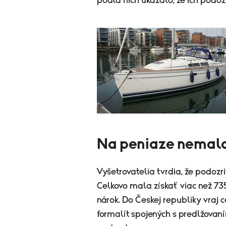
podľa nich ukázalo, že ich podo
Na peniaze nemal
Vyšetrovatelia tvrdia, že podozr
Celkovo mala získať viac než 735
nárok. Do Českej republiky vraj 
formalít spojených s predlžovaní