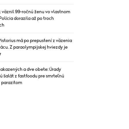
k väznil 99-ročnú ženu vo vlastnom
olícia dorazila až po troch
ch
istorius má po prepustení z väzenia
ácu. Z paraolympijskej hviezdy je
r
 nakazených a dve obete: Úrady
 šalát z fastfoodu pre smrteľnú
 parazitom