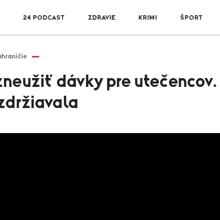
R
24 PODCAST
ZDRAVIE
KRIMI
ŠPORT
hraničie
zneužiť dávky pre utečencov.
ezdržiavala