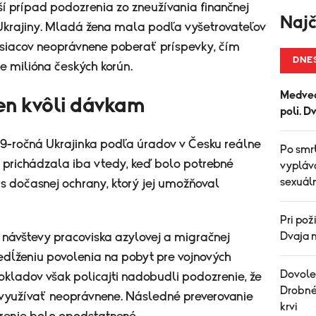
lší prípad podozrenia zo zneužívania finančnej
Najč
Ukrajiny. Mladá žena mala podľa vyšetrovateľov
siacov neoprávnene poberať príspevky, čím
DNE
te milióna českých korún.
Medved
en kvôli dávkam
poli. D
9-ročná Ukrajinka podľa úradov v Česku reálne
Po smr
e prichádzala iba vtedy, keď bolo potrebné
vypláv
sexuál
us dočasnej ochrany, ktorý jej umožňoval
Pri pož
Dvaja m
návštevy pracoviska azylovej a migračnej
predĺženiu povolenia na pobyt pre vojnových
Dovolen
dokladov však policajti nadobudli podozrenie, že
Drobné 
využívať neoprávnene. Následné preverovanie
krvi