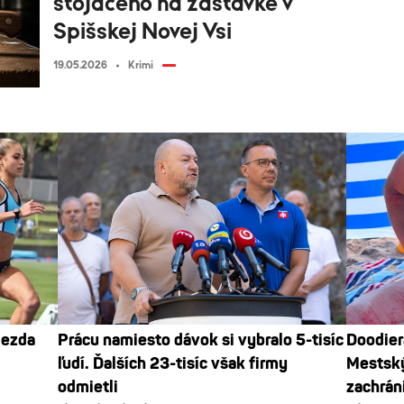
stojaceho na zastávke v
Spišskej Novej Vsi
19.05.2026
Krimi
iezda
Prácu namiesto dávok si vybralo 5-tisíc
Doodier
ľudí. Ďalších 23-tisíc však firmy
Mestský
odmietli
zachráni