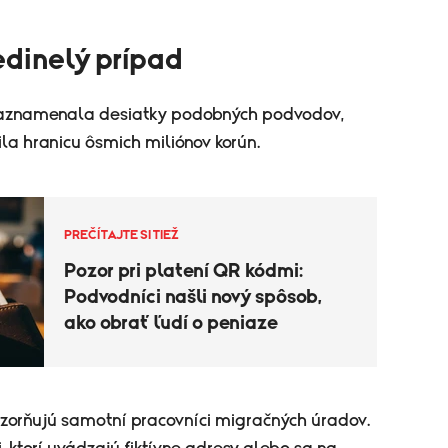
jedinelý prípad
 zaznamenala desiatky podobných podvodov,
la hranicu ôsmich miliónov korún.
PREČÍTAJTE SI TIEŽ
Pozor pri platení QR kódmi:
Podvodníci našli nový spôsob,
ako obrať ľudí o peniaze
zorňujú samotní pracovníci migračných úradov.