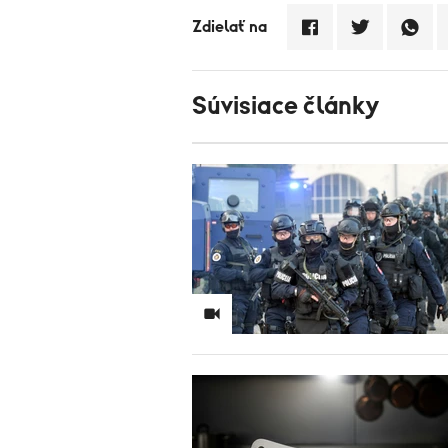
Zdielať na
Súvisiace články