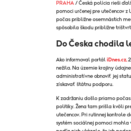
PRAHA
/ Česká polícia rieši ďa
pomoci určenej pre utečencov z 
počas približne osemnástich me
spôsobila škodu približne trištvr
Do Česka chodila l
Ako informoval portál
iDnes.cz,
2
nežila. Na územie krajiny údajn
administratívne obnoviť jej stat
získavať štátnu podporu.
K zadržaniu došlo priamo počas 
politiky. Žena tam prišla kvôli 
utečencov. Pri rutinnej kontrole 
systém sociálnej pomoci mohla 