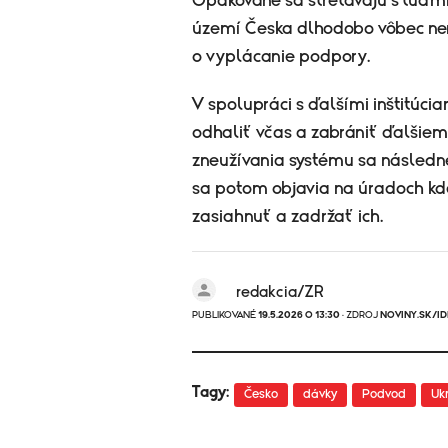
Opakovane sa stretávajú s ľuďmi,
území Česka dlhodobo vôbec nen
o vyplácanie podpory.
V spolupráci s ďalšími inštitúc
odhaliť včas a zabrániť ďalšiem
zneužívania systému sa následne
sa potom objavia na úradoch kd
zasiahnuť a zadržať ich.
redakcia/ZR
PUBLIKOVANÉ
19.5.2026 O 13:30
· ZDROJ
NOVINY.SK/ID
Tagy:
Česko
dávky
Podvod
Uk