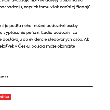
 ktorí uvádzajú fiktívne adresy alebo sa na
achádzajú, napriek tomu však naďalej žiadajú
iami je podľa neho možné podozrivé osoby
u vyplácaniu peňazí. Ľudia podozriví zo
 dostávajú do evidencie sledovaných osôb. Ak
ekoľvek v Česku, polícia môže okamžite
NES.CZ
rajinka