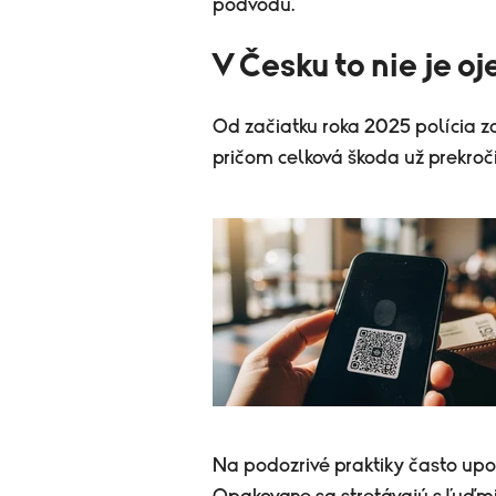
podvodu.
V Česku to nie je o
Od začiatku roka 2025 polícia
pričom celková škoda už prekroči
Na podozrivé praktiky často upo