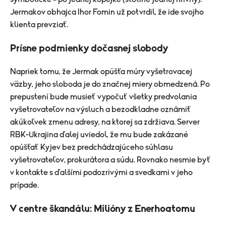
Jermakov obhajca Ihor Fomin už potvrdil, že ide svojho
klienta prevziať.
Prísne podmienky dočasnej slobody
Napriek tomu, že Jermak opúšťa múry vyšetrovacej
väzby, jeho sloboda je do značnej miery obmedzená. Po
prepustení bude musieť vypočuť všetky predvolania
vyšetrovateľov na výsluch a bezodkladne oznámiť
akúkoľvek zmenu adresy, na ktorej sa zdržiava. Server
RBK-Ukrajina ďalej uviedol, že mu bude zakázané
opúšťať Kyjev bez predchádzajúceho súhlasu
vyšetrovateľov, prokurátora a súdu. Rovnako nesmie byť
v kontakte s ďalšími podozrivými a svedkami v jeho
prípade.
V centre škandálu: Milióny z Enerhoatomu