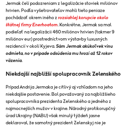
Jermak čelí podozreniam z legalizácie stoviek miliónov
hrivien. Podľa vyšetrovateľov mohli tieto peniaze
pochádzať okrem iného z
rozsiahlej korupcie okolo
štátnej firmy Enerhoatom
. Konkrétne, Jermak sa mal
podieľať na legalizácii 460 miliónov hrivien (takmer 9
miliónov eur) prostredníctvom výstavby luxusných
rezidencií v okolí Kyjeva.
Sám Jermak akúkoľvek vinu
odmieta, no v prípade odsúdenia mu hrozí až 12 rokov
väzenia.
Niekdajší najbližší spolupracovník Zelenského
Prípad Andrija Jermaka je citlivý aj vzhľadom na jeho
niekdajšie postavenie. Bol považovaný za najbližšieho
spolupracovníka prezidenta Zelenského a jedného z
najmocnejších mužov v krajine. Národný protikorupčný
úrad Ukrajiny (NABU) však minulý týždeň jasne
deklaroval, že samotný prezident Zelenskyj nie je