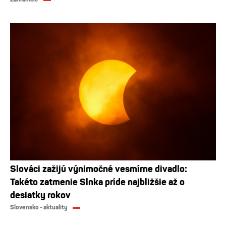
Slováci zažijú výnimočné vesmírne divadlo:
Takéto zatmenie Slnka príde najbližšie až o
desiatky rokov
Slovensko - aktuality