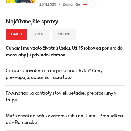
28.11.2025
Zahraničie
Najčítanejšie správy
DNES
7 DNÍ
30 DNÍ
Cunami mu vzalo životnú lásku. Už 15 rokov sa ponára do
mora, aby ju priviedol domov
Čakáte s dovolenkou na poslednú chvíľu? Ceny
prekvapujú, odborníci radia toto
FAA nariadila kontroly stoviek lietadiel pre praskliny v
trupe
Muž zaspal na nafukovacom kruhu na Dunaji. Prebudil sa
až v Rumunsku