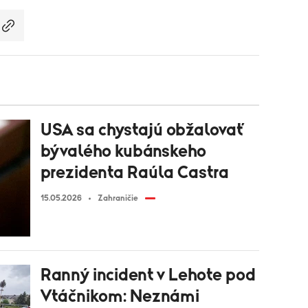
USA sa chystajú obžalovať
bývalého kubánskeho
prezidenta Raúla Castra
15.05.2026
Zahraničie
Ranný incident v Lehote pod
Vtáčnikom: Neznámi