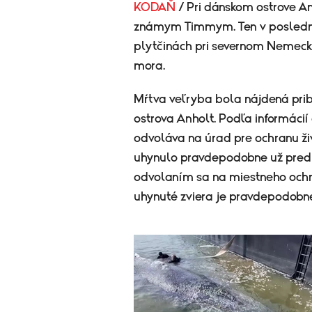
KODAŇ
/ Pri dánskom ostrove An
známym Timmym. Ten v posledn
plytčinách pri severnom Nemecku 
mora.
Mŕtva veľryba bola nájdená pri
ostrova Anholt. Podľa informácií
odvoláva na úrad pre ochranu živ
uhynulo pravdepodobne už pre
odvolaním sa na miestneho ochr
uhynuté zviera je pravdepodobn