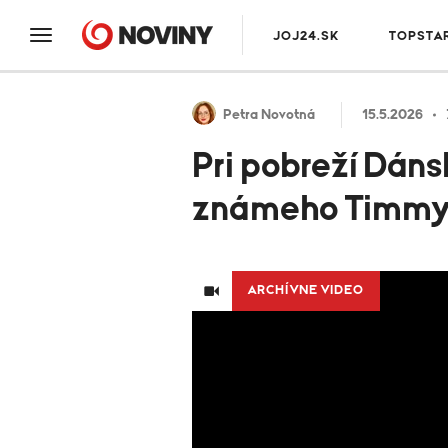
JOJ24.SK
TOPSTA
Petra Novotná
15.5.2026
Pri pobreží Dáns
známeho Timm
ARCHÍVNE VIDEO