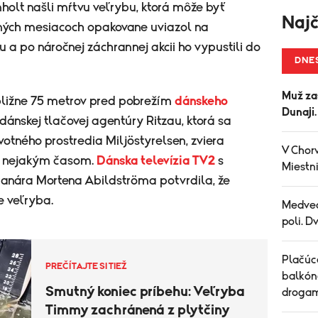
holt našli mŕtvu veľrybu, ktorá môže byť
Najč
ých mesiacoch opakovane uviazol na
a po náročnej záchrannej akcii ho vypustili do
DNE
Muž za
bližne 75 metrov pred pobrežím
dánskeho
Dunaji
 dánskej tlačovej agentúry Ritzau, ktorá sa
otného prostredia Miljöstyrelsen, zviera
V Chorv
d nejakým časom.
Dánska televízia TV2
s
Miestni
anára Mortena Abildströma potvrdila, že
e veľryba.
Medved
poli. D
Plačúce
PREČÍTAJTE SI TIEŽ
balkón
Smutný koniec príbehu: Veľryba
drogam
Timmy zachránená z plytčiny