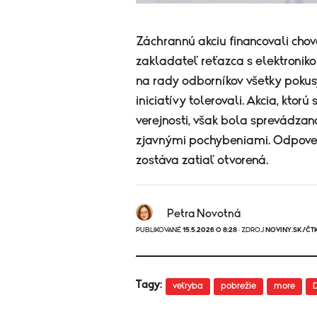
Záchrannú akciu financovali ch
zakladateľ reťazca s elektronik
na rady odborníkov všetky pokusy
iniciatívy tolerovali. Akcia, kto
verejnosti, však bola sprevádzan
zjavnými pochybeniami. Odpoveď 
zostáva zatiaľ otvorená.
Petra Novotná
PUBLIKOVANÉ
15.5.2026 O 8:28
· ZDROJ
NOVINY.SK/ČT
Tagy:
veľryba
pobrežie
more