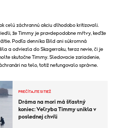
k celú záchrannú akciu dlhodobo kritizovali.
viedli, že Timmy je pravdepodobne mŕtvy, keďže
režitie. Podľa denníka Bild ani súkromná
ila a odviezla do Skagerraku, teraz nevie, či je
olte skutočne Timmy. Sledovacie zariadenie,
áchranári na telo, totiž nefungovalo správne.
PREČÍTAJTE SI TIEŽ
Dráma na mori má šťastný
koniec: Veľryba Timmy unikla v
poslednej chvíli