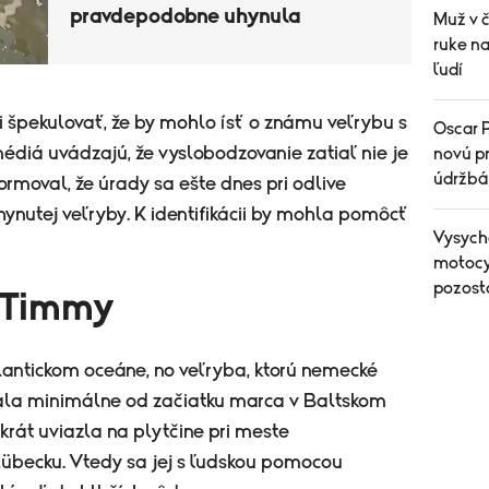
pravdepodobne uhynula
Muž v 
ruke n
ľudí
špekulovať, že by mohlo ísť o známu veľrybu s
Oscar P
diá uvádzajú, že vyslobodzovanie zatiaľ nie je
novú pr
údržbá
ormoval, že úrady sa ešte dnes pri odlive
ynutej veľryby. K identifikácii by mohla pomôcť
Vysych
motocyk
pozost
 Timmy
lantickom oceáne, no veľryba, ktorú nemecké
la minimálne od začiatku marca v Baltskom
ýkrát uviazla na plytčine pri meste
übecku. Vtedy sa jej s ľudskou pomocou