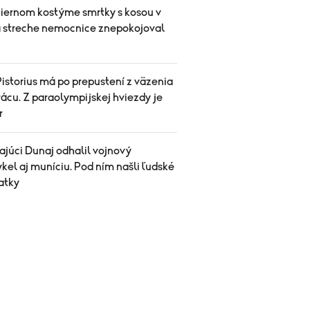
čiernom kostýme smrtky s kosou v
a streche nemocnice znepokojoval
istorius má po prepustení z väzenia
ácu. Z paraolympijskej hviezdy je
r
ajúci Dunaj odhalil vojnový
el aj muníciu. Pod ním našli ľudské
atky