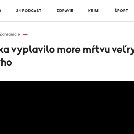
R
24 PODCAST
ZDRAVIE
KRIMI
ŠPORT
Zahraničie
ka vyplavilo more mŕtvu veľry
yho