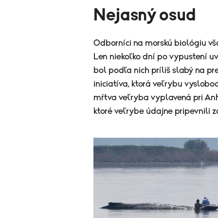
Nejasný osud
Odborníci na morskú biológiu vša
Len niekoľko dní po vypustení u
bol podľa nich príliš slabý na p
iniciatíva, ktorá veľrybu vyslobod
mŕtva veľryba vyplavená pri Anh
ktoré veľrybe údajne pripevnili z