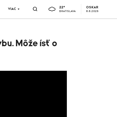
22°
OSKAR
VIAC
BRATISLAVA
8.8.2026
bu. Môže ísť o