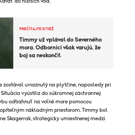
lávať do hlbších vôd.
PREČÍTAJTE SI TIEŽ
Timmy už vplával do Severného
mora. Odborníci však varujú, že
boj sa neskončil
zostával uviaznutý na plytčine, naposledy pri
Situácia vyústila do súkromnej záchrannej
eľrybu odtiahnuť na voľné more pomocou
atopiteľným nákladným priestorom. Timmy bol
ine Skagerrak, strategicky umiestnenej medzi