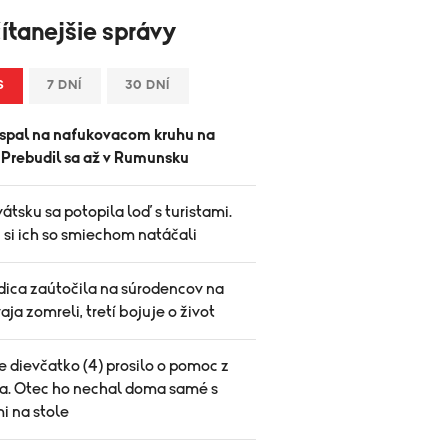
ítanejšie správy
S
7 DNÍ
30 DNÍ
spal na nafukovacom kruhu na
. Prebudil sa až v Rumunsku
átsku sa potopila loď s turistami.
 si ich so smiechom natáčali
ica zaútočila na súrodencov na
vaja zomreli, tretí bojuje o život
 dievčatko (4) prosilo o pomoc z
a. Otec ho nechal doma samé s
i na stole