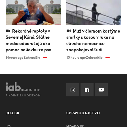
Rekordné reploty v
Muž v čiernom kostýme
Severnej Kórei: Štátne
smrtky s kosou v ruke na
médiá odporúčajú ako
streche nemocnice
pomoc polievku zo psa
znepokojoval ľudí
9 hours ago
Zahraničie
10 hours ago
Zahraničie
RIADIME SA KÓDEXOM
JOJ.SK
SPRAVODAJSTVO
JOJ
NOVINY.SK