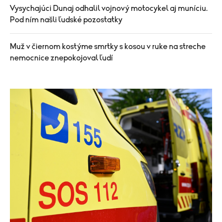
Vysychajúci Dunaj odhalil vojnový motocykel aj muníciu.
Pod ním našli ľudské pozostatky
Muž v čiernom kostýme smrtky s kosou v ruke na streche
nemocnice znepokojoval ľudí