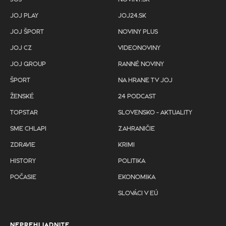
JOJ PLAY
JOJ24.SK
JOJ ŠPORT
NOVINY PLUS
JOJ CZ
VIDEONOVINY
JOJ GROUP
RANNÉ NOVINY
ŠPORT
NA HRANE TV JOJ
ŽENSKÉ
24 PODCAST
TOPSTAR
SLOVENSKO - AKTUALITY
SME CHLAPI
ZAHRANIČIE
ZDRAVIE
KRIMI
HISTORY
POLITIKA
POČASIE
EKONOMIKA
SLOVÁCI V EÚ
NEPREHLIADNITE