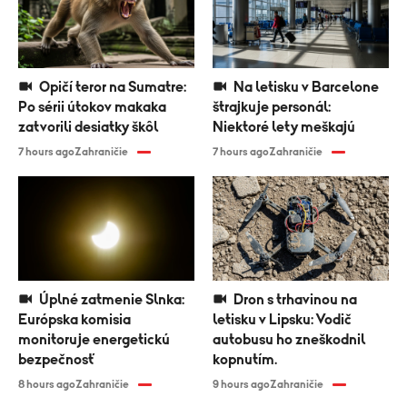
Opičí teror na Sumatre:
Na letisku v Barcelone
Po sérii útokov makaka
štrajkuje personál:
zatvorili desiatky škôl
Niektoré lety meškajú
7 hours ago
Zahraničie
7 hours ago
Zahraničie
Úplné zatmenie Slnka:
Dron s trhavinou na
Európska komisia
letisku v Lipsku: Vodič
monitoruje energetickú
autobusu ho zneškodnil
bezpečnosť
kopnutím.
8 hours ago
Zahraničie
9 hours ago
Zahraničie