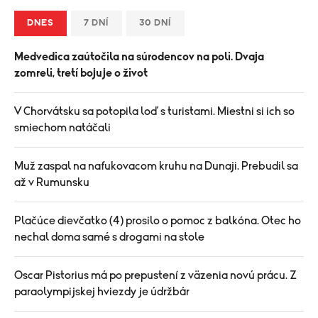
DNES
7 DNÍ
30 DNÍ
Medvedica zaútočila na súrodencov na poli. Dvaja
zomreli, tretí bojuje o život
V Chorvátsku sa potopila loď s turistami. Miestni si ich so
smiechom natáčali
Muž zaspal na nafukovacom kruhu na Dunaji. Prebudil sa
až v Rumunsku
Plačúce dievčatko (4) prosilo o pomoc z balkóna. Otec ho
nechal doma samé s drogami na stole
Oscar Pistorius má po prepustení z väzenia novú prácu. Z
paraolympijskej hviezdy je údržbár