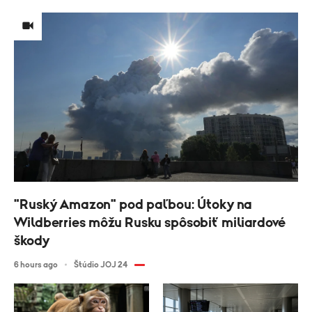
"Ruský Amazon" pod paľbou: Útoky na
Wildberries môžu Rusku spôsobiť miliardové
škody
6 hours ago
Štúdio JOJ 24