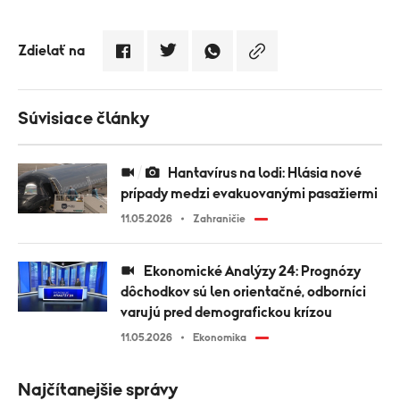
Zdielať na
Súvisiace články
Hantavírus na lodi: Hlásia nové
prípady medzi evakuovanými pasažiermi
11.05.2026
Zahraničie
Ekonomické Analýzy 24: Prognózy
dôchodkov sú len orientačné, odborníci
varujú pred demografickou krízou
11.05.2026
Ekonomika
Najčítanejšie správy