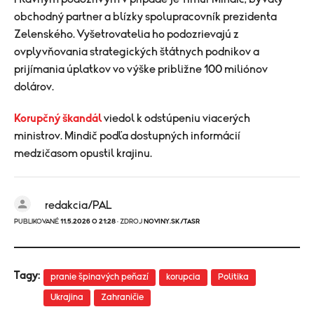
obchodný partner a blízky spolupracovník prezidenta
Zelenského. Vyšetrovatelia ho podozrievajú z
ovplyvňovania strategických štátnych podnikov a
prijímania úplatkov vo výške približne 100 miliónov
dolárov.
Korupčný škandál
viedol k odstúpeniu viacerých
ministrov. Mindič podľa dostupných informácií
medzičasom opustil krajinu.
redakcia/PAL
PUBLIKOVANÉ
11.5.2026 O 21:28
· ZDROJ
NOVINY.SK/TASR
Tagy:
pranie špinavých peňazí
korupcia
Politika
Ukrajina
Zahraničie