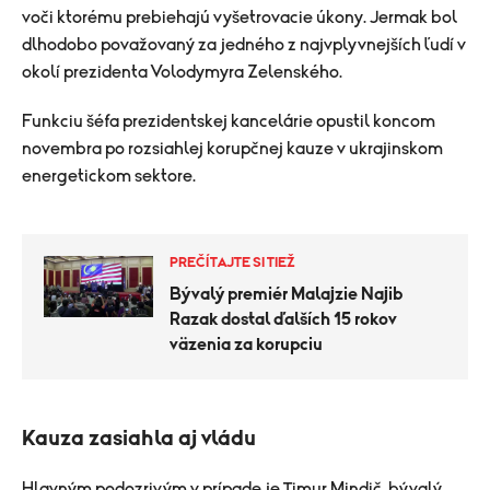
voči ktorému prebiehajú vyšetrovacie úkony. Jermak bol
dlhodobo považovaný za jedného z najvplyvnejších ľudí v
okolí prezidenta Volodymyra Zelenského.
Funkciu šéfa prezidentskej kancelárie opustil koncom
novembra po rozsiahlej korupčnej kauze v ukrajinskom
energetickom sektore.
PREČÍTAJTE SI TIEŽ
Bývalý premiér Malajzie Najib
Razak dostal ďalších 15 rokov
väzenia za korupciu
Kauza zasiahla aj vládu
Hlavným podozrivým v prípade je Timur Mindič, bývalý