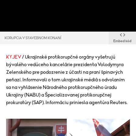
KORUPCIA V STAVEBNOM KONANÍ
Embed kód
KYJEV
/ Ukrajinské protikorupčné orgány vyšetrujú
bývalého vedúceho kancelárie prezidenta Volodymyra
Zelenského pre podozrenie z účasti na praní špinavých
peňazí. Informovali o tom ukrajinské médiá s odvolaním
sa na vyhlásenie Národného protikorupčného úradu
Ukrajiny (NABU) a Špecializovanej protikorupčnej
prokuratúry (SAP). Informáciu priniesla agentúra Reuters.