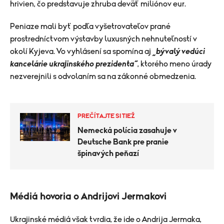
hrivien, čo predstavuje zhruba deväť miliónov eur.
Peniaze mali byť podľa vyšetrovateľov prané
prostredníctvom výstavby luxusných nehnuteľností v
okolí Kyjeva. Vo vyhlásení sa spomína aj
„bývalý vedúci
kancelárie ukrajinského prezidenta“
, ktorého meno úrady
nezverejnili s odvolaním sa na zákonné obmedzenia.
PREČÍTAJTE SI TIEŽ
Nemecká polícia zasahuje v
Deutsche Bank pre pranie
špinavých peňazí
Médiá hovoria o Andrijovi Jermakovi
Ukrajinské médiá však tvrdia, že ide o Andrija Jermaka,