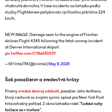
vtiahnutá dovnútra. V čase incidentu sa lietadlo podľa
služby FlightAware pohybovalo rýchlosťou približne 224
km/h.
NEW IMAGE: Damage seen to the engine of Frontier
Airlines Flight 4345 following the fatal runway incident
at Denver International Airport.
pic.twitter.com/C18At5DS3Y
— NV Intel™ (@nvintel)
May 9, 2026
Šok pasažierov a svedectvá hrôzy
Priamy
svedok desivej udalosti
, pasažier John Anthens,
ktorý cestoval so svojimi synmi, opísal pre New York Post
hrôzostrašný pohľad. Z okna lietadla videl
"ľudské nohy
točiace sa v motore".