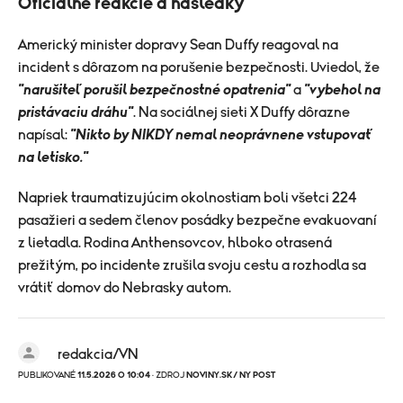
Oficiálne reakcie a následky
Americký minister dopravy Sean Duffy reagoval na
incident s dôrazom na porušenie bezpečnosti. Uviedol, že
"narušiteľ porušil bezpečnostné opatrenia"
a
"vybehol na
pristávaciu dráhu"
. Na sociálnej sieti X Duffy dôrazne
napísal:
"Nikto by NIKDY nemal neoprávnene vstupovať
na letisko."
Napriek traumatizujúcim okolnostiam boli všetci 224
pasažieri a sedem členov posádky bezpečne evakuovaní
z lietadla. Rodina Anthensovcov, hlboko otrasená
prežitým, po incidente zrušila svoju cestu a rozhodla sa
vrátiť domov do Nebrasky autom.
redakcia/VN
PUBLIKOVANÉ
11.5.2026 O 10:04
· ZDROJ
NOVINY.SK/ NY POST