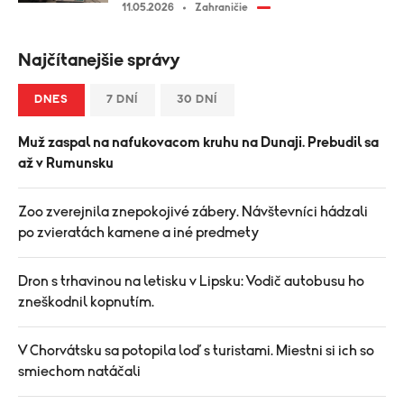
11.05.2026
Zahraničie
Najčítanejšie správy
DNES
7 DNÍ
30 DNÍ
Muž zaspal na nafukovacom kruhu na Dunaji. Prebudil sa
až v Rumunsku
Zoo zverejnila znepokojivé zábery. Návštevníci hádzali
po zvieratách kamene a iné predmety
Dron s trhavinou na letisku v Lipsku: Vodič autobusu ho
zneškodnil kopnutím.
V Chorvátsku sa potopila loď s turistami. Miestni si ich so
smiechom natáčali