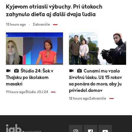
Kyjevom otriasli výbuchy. Pri útokoch
zahynulo dieťa aj ďalší dvaja ľudia
13 hours ago
Zahraničie
Štúdio 24: Šok v
Cunami mu vzalo
Thajsku po školskom
životnú lásku. Už 15 rokov
masakri
sa ponára do mora, aby ju
priviedol domov
11 hours ago
Štúdio JOJ 24
12 hours ago
Zahraničie