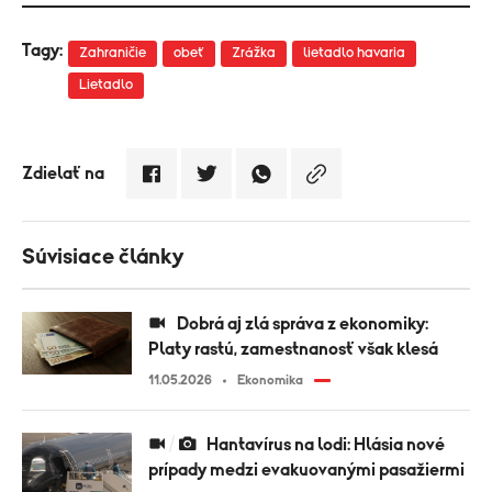
Tagy:
Zahraničie
obeť
Zrážka
lietadlo havaria
Lietadlo
Zdielať na
Súvisiace články
Dobrá aj zlá správa z ekonomiky:
Platy rastú, zamestnanosť však klesá
11.05.2026
Ekonomika
Hantavírus na lodi: Hlásia nové
prípady medzi evakuovanými pasažiermi