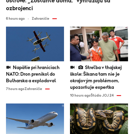
ostrove: „Zostaňte doma,“ vyhrážajú sa
ozbrojenci
6 hours ago
Zahraničie
Napätie pri hraniciach
Streľba v thajskej
NATO: Dron prenikol do
škole: Šikana tam nie je
Bulharska a explodoval
okrajovým problémom,
upozorňuje expertka
7 hours ago
Zahraničie
10 hours ago
Štúdio JOJ 24