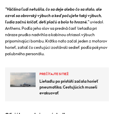
"Väčšina ľudí netušila, čo sa deje alebo čo sa stalo, ale
ozval sa obrovský výbuch a keď počujete taký výbuch,
ľudia začnú kričať, deti plačú a bolo to hrozné,"
uviedol
Anthens. Podľa jeho slov sa predná časť lietadla pri
náraze prudko nadvihla a kabínou otriasol výbuch
pripomínajúci bombu. Krátko nato začal jeden z motorov
horieť, zatiaľ čo cestujúci zostávali sedieť podľa pokynov
palubného personálu.
PREČÍTAJTE SI TIEŽ
Lietadlu po pristátí začala horieť
pneumatika. Cestujúcich museli
evakuovať