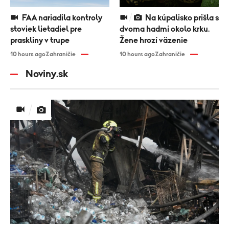
FAA nariadila kontroly
Na kúpalisko prišla s
stoviek lietadiel pre
dvoma hadmi okolo krku.
praskliny v trupe
Žene hrozí väzenie
10 hours ago
Zahraničie
10 hours ago
Zahraničie
Noviny.sk