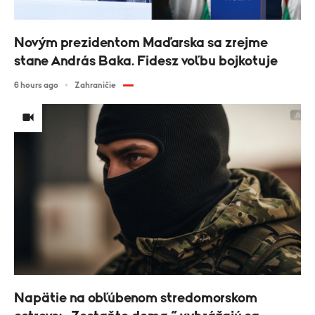
Novým prezidentom Maďarska sa zrejme
stane András Baka. Fidesz voľbu bojkotuje
6 hours ago
Zahraničie
Napätie na obľúbenom stredomorskom