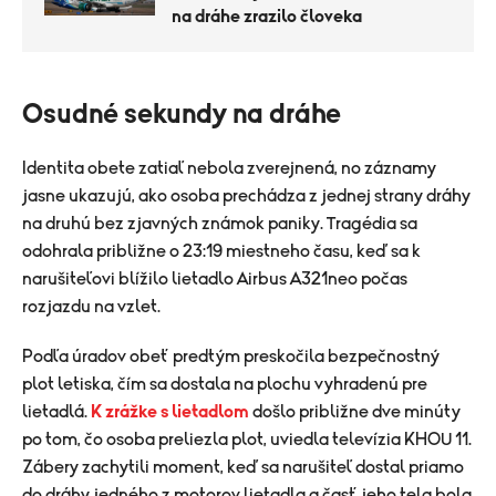
na dráhe zrazilo človeka
Osudné sekundy na dráhe
Identita obete zatiaľ nebola zverejnená, no záznamy
jasne ukazujú, ako osoba prechádza z jednej strany dráhy
na druhú bez zjavných známok paniky. Tragédia sa
odohrala približne o 23:19 miestneho času, keď sa k
narušiteľovi blížilo lietadlo Airbus A321neo počas
rozjazdu na vzlet.
Podľa úradov obeť predtým preskočila bezpečnostný
plot letiska, čím sa dostala na plochu vyhradenú pre
lietadlá.
K zrážke s lietadlom
došlo približne dve minúty
po tom, čo osoba preliezla plot, uviedla televízia KHOU 11.
Zábery zachytili moment, keď sa narušiteľ dostal priamo
do dráhy jedného z motorov lietadla a časť jeho tela bola