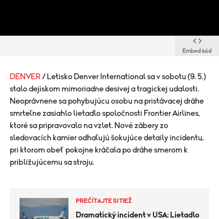
Embed kód
DENVER
/ Letisko Denver International sa v sobotu (9. 5.)
stalo dejiskom mimoriadne desivej a tragickej udalosti.
Neoprávnene sa pohybujúcu osobu na pristávacej dráhe
smrteľne zasiahlo lietadlo spoločnosti Frontier Airlines,
ktoré sa pripravovalo na vzlet. Nové zábery zo
sledovacích kamier odhaľujú šokujúce detaily incidentu,
pri ktorom obeť pokojne kráčala po dráhe smerom k
približujúcemu sa stroju.
PREČÍTAJTE SI TIEŽ
Dramatický incident v USA: Lietadlo