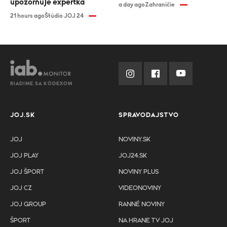
upozorňuje expertka
a day ago
Zahraničie
21 hours ago
Štúdio JOJ 24
RIADIME SA KÓDEXOM
JOJ.SK
SPRAVODAJSTVO
JOJ
NOVINY.SK
JOJ PLAY
JOJ24.SK
JOJ ŠPORT
NOVINY PLUS
JOJ CZ
VIDEONOVINY
JOJ GROUP
RANNÉ NOVINY
ŠPORT
NA HRANE TV JOJ