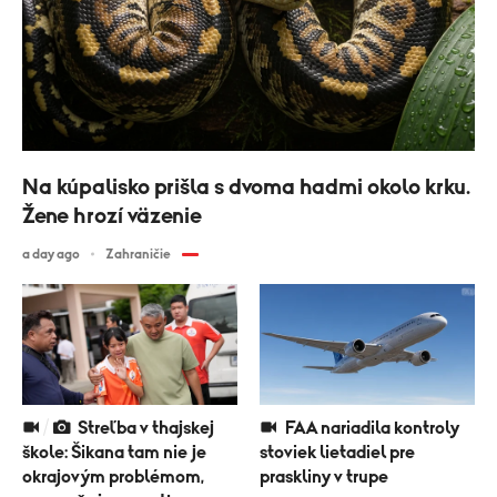
Na kúpalisko prišla s dvoma hadmi okolo krku.
Žene hrozí väzenie
a day ago
Zahraničie
Streľba v thajskej
FAA nariadila kontroly
škole: Šikana tam nie je
stoviek lietadiel pre
okrajovým problémom,
praskliny v trupe