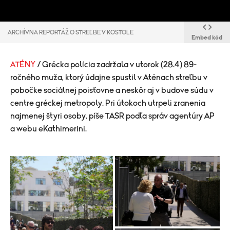
ARCHÍVNA REPORTÁŽ O STREĽBE V KOSTOLE
Embed kód
ATÉNY
/ Grécka polícia zadržala v utorok (28.4) 89-
ročného muža, ktorý údajne spustil v Aténach streľbu v
pobočke sociálnej poisťovne a neskôr aj v budove súdu v
centre gréckej metropoly. Pri útokoch utrpeli zranenia
najmenej štyri osoby, píše TASR podľa správ agentúry AP
a webu eKathimerini.