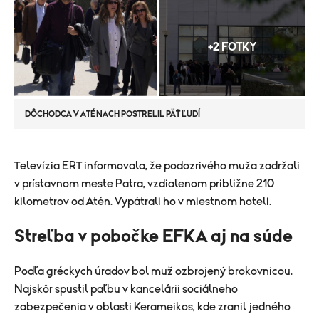
+2 FOTKY
DÔCHODCA V ATÉNACH POSTRELIL PÄŤ ĽUDÍ
Televízia ERT informovala, že podozrivého muža zadržali
v prístavnom meste Patra, vzdialenom približne 210
kilometrov od Atén. Vypátrali ho v miestnom hoteli.
Streľba v pobočke EFKA aj na súde
Podľa gréckych úradov bol muž ozbrojený brokovnicou.
Najskôr spustil paľbu v kancelárii sociálneho
zabezpečenia v oblasti Kerameikos, kde zranil jedného