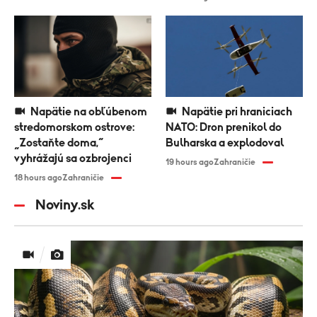
Napätie na obľúbenom
Napätie pri hraniciach
stredomorskom ostrove:
NATO: Dron prenikol do
„Zostaňte doma,“
Bulharska a explodoval
vyhrážajú sa ozbrojenci
19 hours ago
Zahraničie
18 hours ago
Zahraničie
Noviny.sk