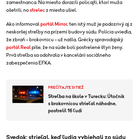
zamestnanca. Na miesto dorazili policajti, ktorí muža
ošetrili, no
strelec
z miesta ušiel.
Ako informoval
portál Mirror
, ten istý muž je podozrivý aj z
neskoršej streľby na prízemí budovy súdu. Polícia uviedla,
že zbraň – brokovnicu – už našla. Grécky spravodajský
portál Real
píše, že na súde boli postrelené štyri ženy.
Prvá streľba sa odohrala v kancelárii sociálneho
zabezpečenia EFKA.
PREČÍTAJTE SI TIEŽ
Streľba na škole v Turecku: Útočník
s brokovnicou strieľal náhodne,
postrelil 16 ľudí
Svedok: strieľal, keď ľudia vybiehali zo súdu