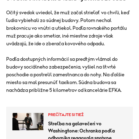
Očitý svedok uviedol, že muž začal strieľať vo chvíli, keď
ľudia vybiehali zo súdnej budovy. Potom nechal
brokovnicu vo vnútri a utiekol.
Podľa rovnakého portálu
muž pracuje ako smetiar, iné miestne zdroje však
uvádzajú, že ide o zberača kovového odpadu.
Podľa dostupných informácií sa predtým vlámal do
budovy sociálneho zabezpečenia, vyšiel na štvrté
poschodie a postrelil zamestnanca do nohy. Na ďalšie
miesto sa mal presunúť taxíkom. Súdna budova sa
nachádza približne 5 kilometrov od kancelárie EFKA.
PREČÍTAJTE SI TIEŽ
Streľba na galavečeri vo
Washingtone: Ochranka podľa
odborníka reagovala správne