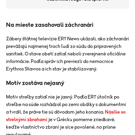
Na mieste zasahovali záchranári
Zábery štátnej televízie ERT News ukázali, ako záchranári
prevážajú najmenej troch ľudí zo súdu do pripravených
sanitiek.
O stave obetí zatiaľ neboli zverejnené oficiálne
informácie. Podľa správ ich previezli do nemocnice
Erythros Stavros a ich stav je stabilizovaný.
Motív zostáva nejasný
Motív streľby zatiaľ nie je jasný. Podľa ERT útočník po
streľbe na súde rozhádzal po zemi obálky s dokumentmi
a tvrdil, že práve tie sú dôvodom jeho konania.
Násilie so
strelnými zbraňami
je v Grécku pomerne zriedkavé,
keďže vlastníctvo zbraní je síce povolené, no prísne
regulované.