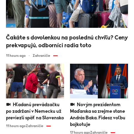
Čakáte s dovolenkou na poslednú chvíľu? Ceny
prekvapujú, odborníci radia toto
11 hours ago
Zahraničie
Hľadanú prevádzačku
Novým prezidentom
po zadržaní v Nemecku už
Maďarska sa zrejme stane
previezli späť na Slovensko
András Baka. Fidesz voľbu
bojkotuje
11 hours ago
Zahraničie
17 hours ago
Zahraničie