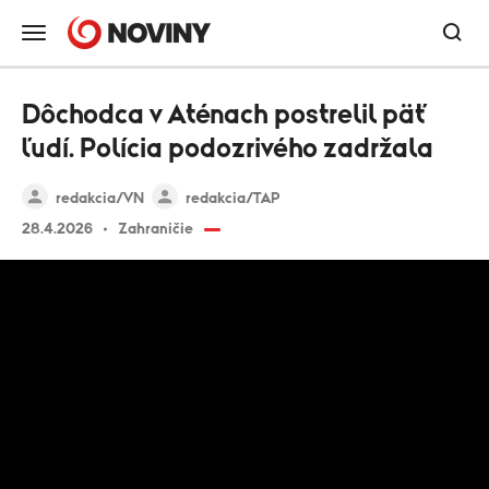
Dôchodca v Aténach postrelil päť
ľudí. Polícia podozrivého zadržala
redakcia/VN
redakcia/TAP
28.4.2026
Zahraničie