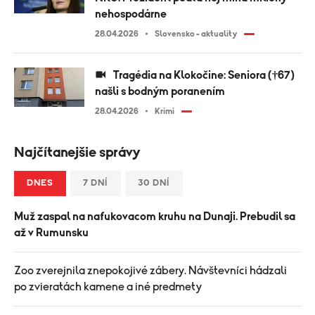
nehospodárne
28.04.2026
Slovensko - aktuality
Tragédia na Klokočine: Seniora (†67)
našli s bodným poranením
28.04.2026
Krimi
Najčítanejšie správy
DNES
7 DNÍ
30 DNÍ
Muž zaspal na nafukovacom kruhu na Dunaji. Prebudil sa
až v Rumunsku
Zoo zverejnila znepokojivé zábery. Návštevníci hádzali
po zvieratách kamene a iné predmety