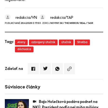
redakcia/VN
redakcia/TAP
PUBLIKOVANÉ
28.4.2026 O 17:03
· ZDROJ
NOVINY.SK/ THE MIRROR/ REAL/ TASR
Tagy:
Ateny
ozbrojený útočník
útočník
Streľba
dôchodca
Zdielať na
Súvisiace články
Bajo Holečková podáva podnet na
NKÚ. Prezident podľa nej míňa milióny