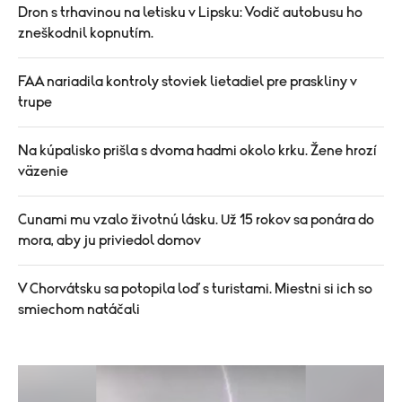
Dron s trhavinou na letisku v Lipsku: Vodič autobusu ho
zneškodnil kopnutím.
FAA nariadila kontroly stoviek lietadiel pre praskliny v
trupe
Na kúpalisko prišla s dvoma hadmi okolo krku. Žene hrozí
väzenie
Cunami mu vzalo životnú lásku. Už 15 rokov sa ponára do
mora, aby ju priviedol domov
V Chorvátsku sa potopila loď s turistami. Miestni si ich so
smiechom natáčali