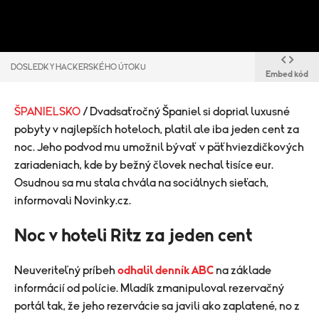
DÔSLEDKY HACKERSKÉHO ÚTOKU
Embed kód
ŠPANIELSKO
/ Dvadsaťročný Španiel si doprial luxusné
pobyty v najlepších hoteloch, platil ale iba jeden cent za
noc. Jeho podvod mu umožnil bývať v päťhviezdičkových
zariadeniach, kde by bežný človek nechal tisíce eur.
Osudnou sa mu stala chvála na sociálnych sieťach,
informovali Novinky.cz.
Noc v hoteli Ritz za jeden cent
Neuveriteľný príbeh
odhalil denník ABC
na základe
informácií od polície. Mladík zmanipuloval rezervačný
portál tak, že jeho rezervácie sa javili ako zaplatené, no z