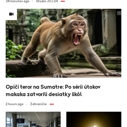
38 minutes ago
Štúdio JOJ 24
Opičí teror na Sumatre: Po sérii útokov
makaka zatvorili desiatky škôl
2 hours ago
Zahraničie