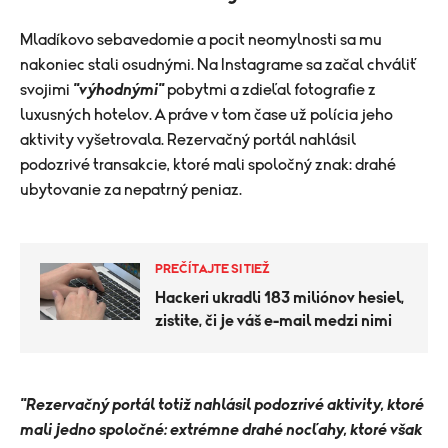
Mladíkovo sebavedomie a pocit neomylnosti sa mu
nakoniec stali osudnými. Na Instagrame sa začal chváliť
svojimi
"výhodnými"
pobytmi a zdieľal fotografie z
luxusných hotelov. A práve v tom čase už polícia jeho
aktivity vyšetrovala. Rezervačný portál nahlásil
podozrivé transakcie, ktoré mali spoločný znak: drahé
ubytovanie za nepatrný peniaz.
PREČÍTAJTE SI TIEŽ
Hackeri ukradli 183 miliónov hesiel,
zistite, či je váš e-mail medzi nimi
"Rezervačný portál totiž nahlásil podozrivé aktivity, ktoré
mali jedno spoločné: extrémne drahé nocľahy, ktoré však