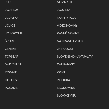
JOJ
NOVINY.SK
JOJ PLAY
JOJ24.SK
JOJ ŠPORT
NOVINY PLUS
JOJ CZ
VIDEONOVINY
JOJ GROUP
RANNÉ NOVINY
ŠPORT
NA HRANE TV JOJ
ŽENSKÉ
24 PODCAST
TOPSTAR
SLOVENSKO - AKTUALITY
SME CHLAPI
ZAHRANIČIE
ZDRAVIE
KRIMI
HISTORY
POLITIKA
POČASIE
EKONOMIKA
SLOVÁCI V EÚ