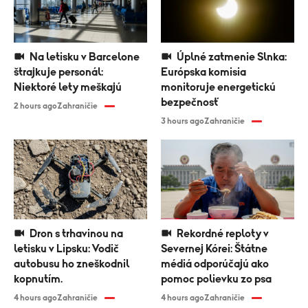
Na letisku v Barcelone
Úplné zatmenie Slnka:
štrajkuje personál:
Európska komisia
Niektoré lety meškajú
monitoruje energetickú
bezpečnosť
2 hours ago
Zahraničie
3 hours ago
Zahraničie
Dron s trhavinou na
Rekordné reploty v
letisku v Lipsku: Vodič
Severnej Kórei: Štátne
autobusu ho zneškodnil
médiá odporúčajú ako
kopnutím.
pomoc polievku zo psa
4 hours ago
Zahraničie
4 hours ago
Zahraničie