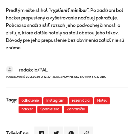
Predtým ešte stihol
"vyplieniť minibar"
. Po zadržaní bol
hacker prepustený a vyšetrovanie naďalej pokračuje.
Polícia sa snaží zistiť rozsah jeho podvodnej činnosti a
zisťuje, ktoré ďalšie hotely sa stali obeťou jeho trikov.
Dôvody pre jeho prepustenie bez obvinenia zatiaľ nie sú
známe.
redakcia/PAL
PUBLIKOVANÉ
20.2.2026 O 12:37
· ZDROJ
NOVINY.SK/ NOVINKY.CZ/ ABC
Tagy:
odhalenie
Instagram
rezervácia
Hotel
hacker
Španielsko
Zahraničie
Zdielať na