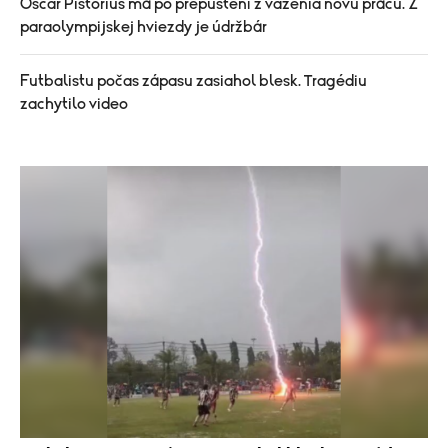
Oscar Pistorius má po prepustení z väzenia novú prácu. Z
paraolympijskej hviezdy je údržbár
Futbalistu počas zápasu zasiahol blesk. Tragédiu
zachytilo video