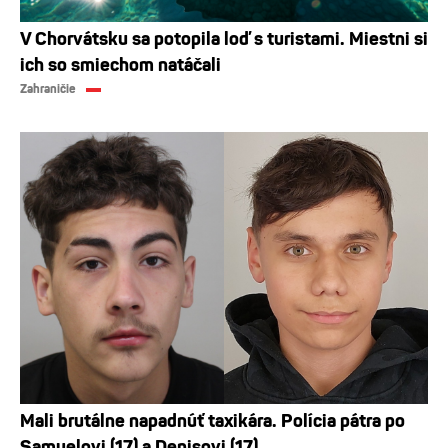
V Chorvátsku sa potopila loď s turistami. Miestni si
ich so smiechom natáčali
Zahraničie
Mali brutálne napadnúť taxikára. Polícia pátra po
Samuelovi (17) a Denisovi (17)