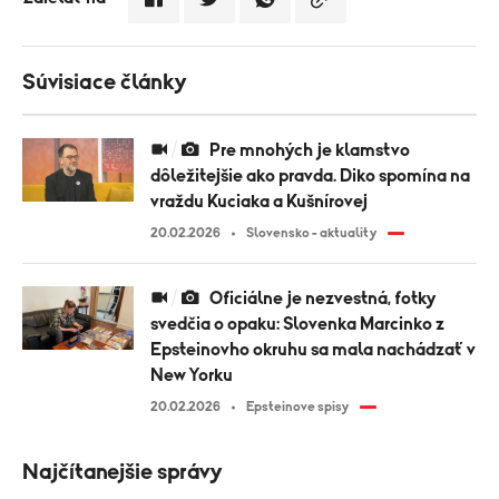
Súvisiace články
Pre mnohých je klamstvo
dôležitejšie ako pravda. Diko spomína na
vraždu Kuciaka a Kušnírovej
20.02.2026
Slovensko - aktuality
Oficiálne je nezvestná, fotky
svedčia o opaku: Slovenka Marcinko z
Epsteinovho okruhu sa mala nachádzať v
New Yorku
20.02.2026
Epsteinove spisy
Najčítanejšie správy