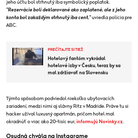
jeho účtu bol strhnutý iba symbolický poplatok.
"Rezervácie boli deklarované ako zaplatené, ale z jeho
konta bol zakaždým strhnutý iba cent,"
uviedla polícia pre
ABC.
PREČÍTAJTE SI TIEŽ
Hotelový fantóm vykrádal
hotelové izby v Česku, teraz by sa
mal zdržiavať na Slovensku
Týmto spôsobom podviedol niekoľko ubytovacích
zariadení, medzi nimi aj slávny Ritz v Madride. Práve tu si
hacker užíval luxusný apartmán, pričom hotel mal
okradnúť o viac ako 20-tisíc eur,
informujú Novinky.cz
.
Osudná chvála na Instagrame