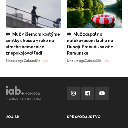
Muž v čiernom kostýme
Muž zaspal na
smrtky s kosou v ruke na
nafukovacom kruhu na
streche nemocnice
Dunaji. Prebudil sa až v
znepokojoval ľudí
Rumunsku
5 hours ago
Zahraničie
6 hours ago
Zahraničie
RIADIME SA KÓDEXOM
JOJ.SK
SPRAVODAJSTVO