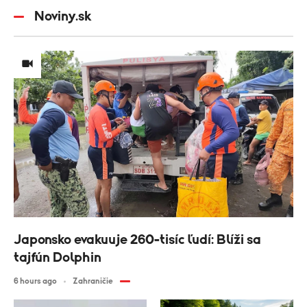
Noviny.sk
Japonsko evakuuje 260-tisíc ľudí: Blíži sa
tajfún Dolphin
6 hours ago
Zahraničie