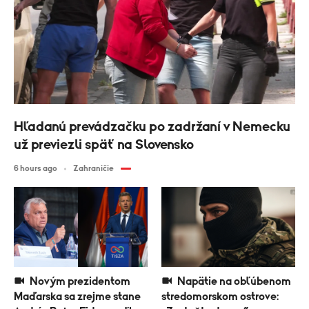
Hľadanú prevádzačku po zadržaní v Nemecku
už previezli späť na Slovensko
6 hours ago
Zahraničie
Novým prezidentom
Napätie na obľúbenom
Maďarska sa zrejme stane
stredomorskom ostrove: