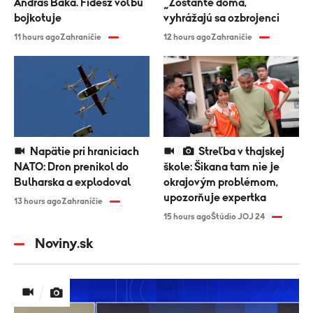
András Baka. Fidesz voľbu
„Zostaňte doma,“
bojkotuje
vyhrážajú sa ozbrojenci
11 hours ago
Zahraničie
12 hours ago
Zahraničie
Napätie pri hraniciach
Streľba v thajskej
NATO: Dron prenikol do
škole: Šikana tam nie je
Bulharska a explodoval
okrajovým problémom,
upozorňuje expertka
13 hours ago
Zahraničie
15 hours ago
Štúdio JOJ 24
Noviny.sk