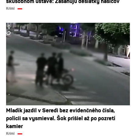
skúšobnom ústave: Zasahujú desiatky hasičov
Krimi
Mladík jazdil v Seredi bez evidenčného čísla,
polícii sa vysmieval. Šok prišiel až po pozretí
kamier
Krimi