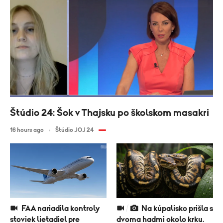
Štúdio 24: Šok v Thajsku po školskom masakri
16 hours ago
Štúdio JOJ 24
FAA nariadila kontroly
Na kúpalisko prišla s
stoviek lietadiel pre
dvoma hadmi okolo krku.