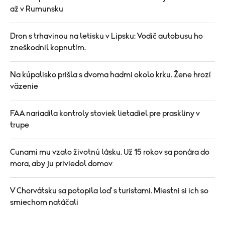
až v Rumunsku
Dron s trhavinou na letisku v Lipsku: Vodič autobusu ho
zneškodnil kopnutím.
Na kúpalisko prišla s dvoma hadmi okolo krku. Žene hrozí
väzenie
FAA nariadila kontroly stoviek lietadiel pre praskliny v
trupe
Cunami mu vzalo životnú lásku. Už 15 rokov sa ponára do
mora, aby ju priviedol domov
V Chorvátsku sa potopila loď s turistami. Miestni si ich so
smiechom natáčali