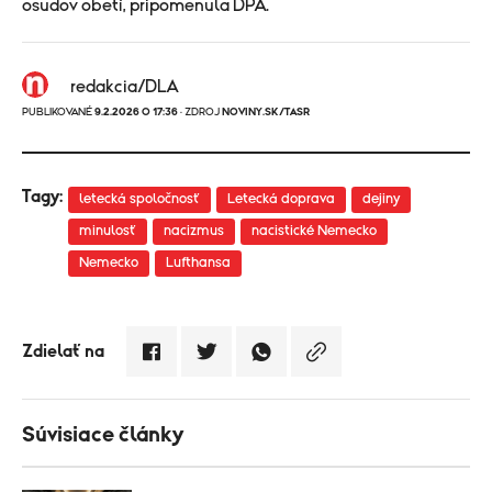
osudov obetí, pripomenula DPA.
redakcia/DLA
PUBLIKOVANÉ
9.2.2026 O 17:36
· ZDROJ
NOVINY.SK/TASR
Tagy:
letecká spoločnosť
Letecká doprava
dejiny
minulosť
nacizmus
nacistické Nemecko
Nemecko
Lufthansa
Zdielať na
Súvisiace články