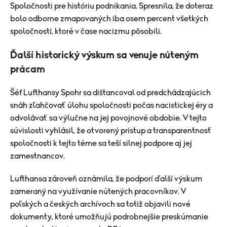
Spoločnosti pre históriu podnikania. Spresnila, že doteraz
bolo odborne zmapovaných iba osem percent všetkých
spoločností, ktoré v čase nacizmu pôsobili.
Ďalší historický výskum sa venuje núteným
prácam
Šéf Lufthansy Spohr sa dištancoval od predchádzajúcich
snáh zľahčovať úlohu spoločnosti počas nacistickej éry a
odvolávať sa výlučne na jej povojnové obdobie. V tejto
súvislosti vyhlásil, že otvorený prístup a transparentnosť
spoločnosti k tejto téme sa teší silnej podpore aj jej
zamestnancov.
Lufthansa zároveň oznámila, že podporí ďalší výskum
zameraný na využívanie nútených pracovníkov. V
poľských a českých archívoch sa totiž objavili nové
dokumenty, ktoré umožňujú podrobnejšie preskúmanie