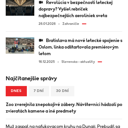
Revolúcia v bezpečnosti leteckej
dopravy? Vyšiel rebríček
najbezpečnejších aeroliniek sveta
26.01.2026
Zahraničie
Bratislava má nové letecké spojenie s
Oslom, linka odštartovala premiérovým
letom
16.12.2025
Slovensko - aktuality
Najčítanejšie správy
DNES
7 DNÍ
30 DNÍ
Zoo zverejnila znepokojivé zábery. Návštevníci hádzali po
zvieratách kamene a iné predmety
Muž zaspal na nafukovacom kruhu na Dunaji. Prebudil sa