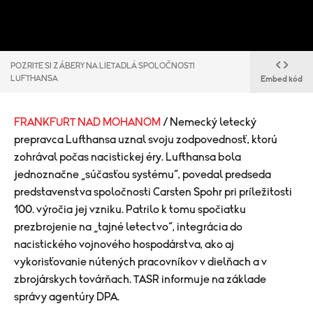
POZRITE SI ZÁBERY NA LIETADLÁ SPOLOČNOSTI
LUFTHANSA
Embed kód
FRANKFURT NAD MOHANOM
/ Nemecký letecký
prepravca Lufthansa uznal svoju zodpovednosť, ktorú
zohrával počas nacistickej éry. Lufthansa bola
jednoznačne „súčasťou systému“, povedal predseda
predstavenstva spoločnosti Carsten Spohr pri príležitosti
100. výročia jej vzniku. Patrilo k tomu spočiatku
prezbrojenie na „tajné letectvo“, integrácia do
nacistického vojnového hospodárstva, ako aj
vykorisťovanie nútených pracovníkov v dielňach a v
zbrojárskych továrňach. TASR informuje na základe
správy agentúry DPA.