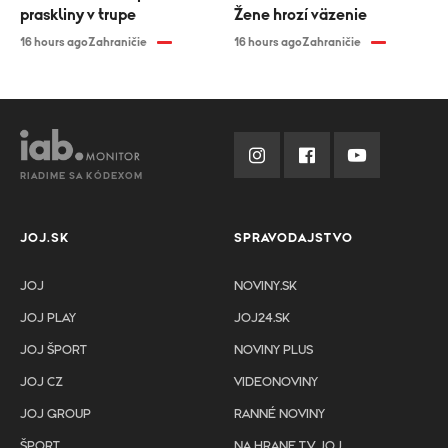
praskliny v trupe
Žene hrozí väzenie
16 hours ago
Zahraničie
16 hours ago
Zahraničie
RIADIME SA KÓDEXOM
JOJ.SK
SPRAVODAJSTVO
JOJ
NOVINY.SK
JOJ PLAY
JOJ24.SK
JOJ ŠPORT
NOVINY PLUS
JOJ CZ
VIDEONOVINY
JOJ GROUP
RANNÉ NOVINY
ŠPORT
NA HRANE TV JOJ