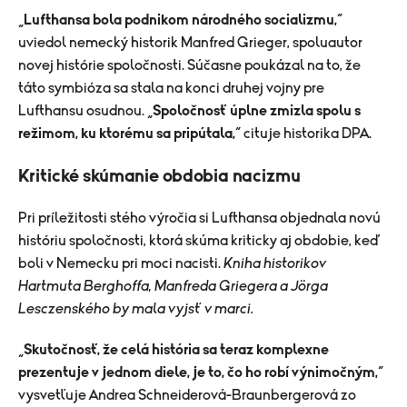
„
Lufthansa bola podnikom národného socializmu,
“
uviedol nemecký historik Manfred Grieger, spoluautor
novej histórie spoločnosti. Súčasne poukázal na to, že
táto symbióza sa stala na konci druhej vojny pre
Lufthansu osudnou. „
Spoločnosť úplne zmizla spolu s
režimom, ku ktorému sa pripútala,
“ cituje historika DPA.
Kritické skúmanie obdobia nacizmu
Pri príležitosti stého výročia si Lufthansa objednala novú
históriu spoločnosti, ktorá skúma kriticky aj obdobie, keď
boli v Nemecku pri moci nacisti.
Kniha historikov
Hartmuta Berghoffa, Manfreda Griegera a Jörga
Lesczenského by mala vyjsť v marci.
„
Skutočnosť, že celá história sa teraz komplexne
prezentuje v jednom diele, je to, čo ho robí výnimočným,
“
vysvetľuje Andrea Schneiderová-Braunbergerová zo