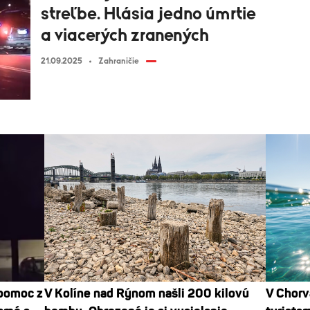
streľbe. Hlásia jedno úmrtie
a viacerých zranených
21.09.2025
Zahraničie
 pomoc z
V Kolíne nad Rýnom našli 200 kilovú
V Chorv