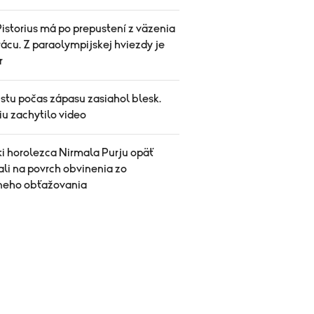
istorius má po prepustení z väzenia
ácu. Z paraolympijskej hviezdy je
r
stu počas zápasu zasiahol blesk.
iu zachytilo video
ti horolezca Nirmala Purju opäť
ali na povrch obvinenia zo
neho obťažovania