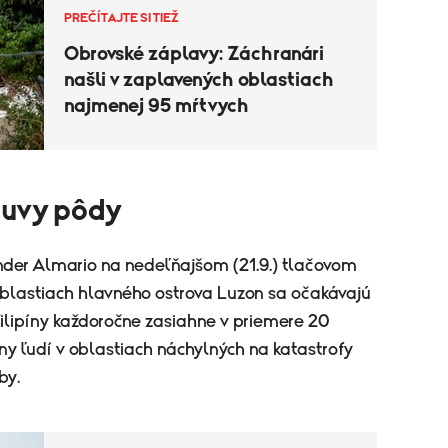
PREČÍTAJTE SI TIEŽ
Obrovské záplavy: Záchranári
našli v zaplavených oblastiach
najmenej 95 mŕtvych
suvy pôdy
nder Almario na nedeľňajšom (21.9.) tlačovom
 oblastiach hlavného ostrova Luzon sa očakávajú
Filipíny každoročne zasiahne v priemere 20
óny ľudí v oblastiach náchylných na katastrofy
by.