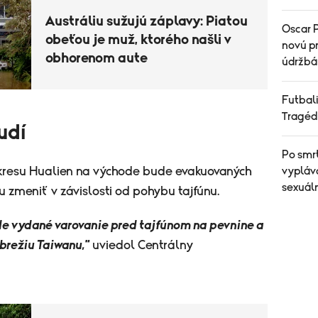
Austráliu sužujú záplavy: Piatou
Oscar P
obeťou je muž, ktorého našli v
novú pr
obhorenom aute
údržbá
Futbali
Tragéd
udí
Po smr
okresu Hualien na východe bude evakuovaných
vypláv
sexuál
 zmeniť v závislosti od pohybu tajfúnu.
e vydané varovanie pred tajfúnom na pevnine a
obrežiu Taiwanu,"
uviedol Centrálny