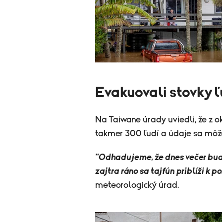
Evakuovali stovky ľ
Na Taiwane úrady uviedli, že z 
takmer 300 ľudí a údaje sa môžu
"Odhadujeme, že dnes večer bud
zajtra ráno sa tajfún priblíži k p
meteorologický úrad.