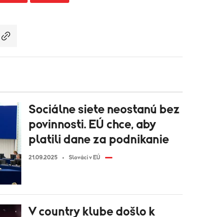
Sociálne siete neostanú bez
povinnosti. EÚ chce, aby
platili dane za podnikanie
21.09.2025
Slováci v EÚ
V country klube došlo k