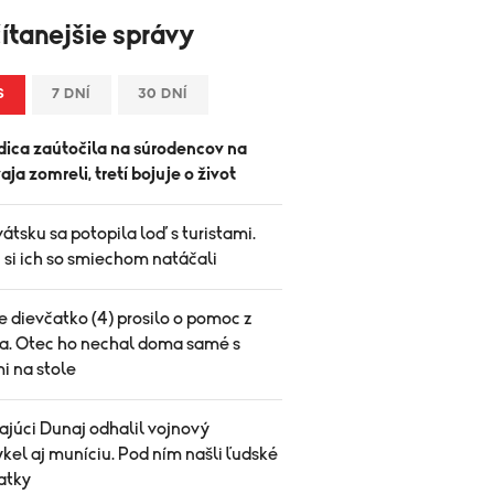
ítanejšie správy
S
7 DNÍ
30 DNÍ
ica zaútočila na súrodencov na
vaja zomreli, tretí bojuje o život
átsku sa potopila loď s turistami.
 si ich so smiechom natáčali
 dievčatko (4) prosilo o pomoc z
a. Otec ho nechal doma samé s
i na stole
ajúci Dunaj odhalil vojnový
el aj muníciu. Pod ním našli ľudské
atky