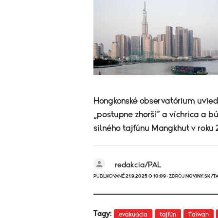
Hongkonské observatórium uviedl
„postupne zhorší“ a víchrica a 
silného tajfúnu Mangkhut v roku 
redakcia/PAL
PUBLIKOVANÉ
21.9.2025 O 10:09
· ZDROJ
NOVINY.SK/T
Tagy:
evakuácia
tajfún
Taiwan