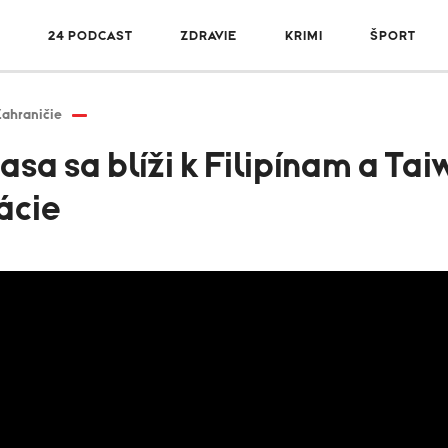
R
24 PODCAST
ZDRAVIE
KRIMI
ŠPORT
ahraničie
sa sa blíži k Filipínam a Tai
ácie