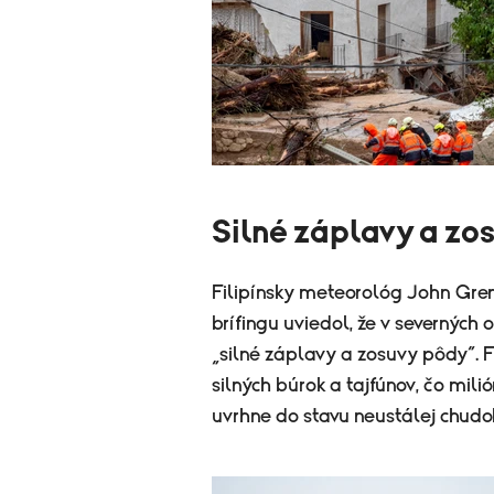
Silné záplavy a zo
Filipínsky meteorológ John Gre
brífingu uviedol, že v severných
„silné záplavy a zosuvy pôdy“. 
silných búrok a tajfúnov, čo mili
uvrhne do stavu neustálej chudo