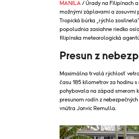
MANILA
/ Úrady na Filipínach a
možnými záplavami a zosuvmi p
Tropická búrka „rýchlo zosilnela“
popoludnia zasiahne riedko osí
filipínska meteorologická agent
Presun z nebez
Maximálna trvalá rýchlosť vetra
času 185 kilometrov za hodinu s
pohybovala na západ smerom k F
presunom rodín z nebezpečných zó
vnútra Jonvic Remulla.