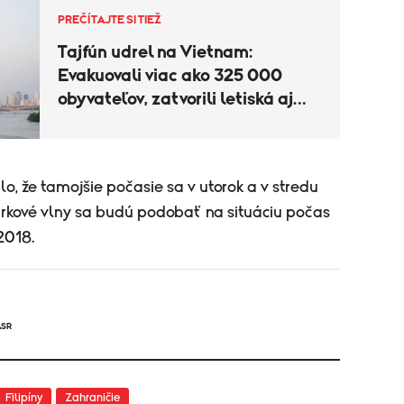
PREČÍTAJTE SI TIEŽ
Tajfún udrel na Vietnam:
Evakuovali viac ako 325 000
obyvateľov, zatvorili letiská aj
turistické oblasti
o, že tamojšie počasie sa v utorok a v stredu
búrkové vlny sa budú podobať na situáciu počas
2018.
ASR
Filipíny
Zahraničie