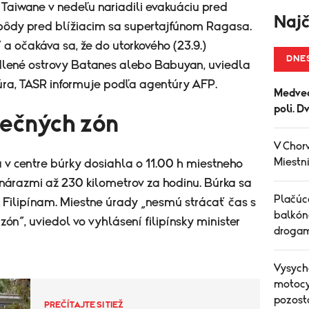
 Taiwane v nedeľu nariadili evakuáciu pred
Najč
ôdy pred blížiacim sa supertajfúnom Ragasa.
 a očakáva sa, že do utorkového (23.9.)
DNE
dlené ostrovy Batanes alebo Babuyan, uviedla
úra, TASR informuje podľa agentúry AFP.
Medved
poli. D
pečných zón
V Chorv
Miestni
 v centre búrky dosiahla o 11.00 h miestneho
 nárazmi až 230 kilometrov za hodinu. Búrka sa
Plačúce
ilipínam. Miestne úrady „nesmú strácať čas s
balkón
n“, uviedol vo vyhlásení filipínsky minister
drogam
Vysych
motocyk
pozost
PREČÍTAJTE SI TIEŽ