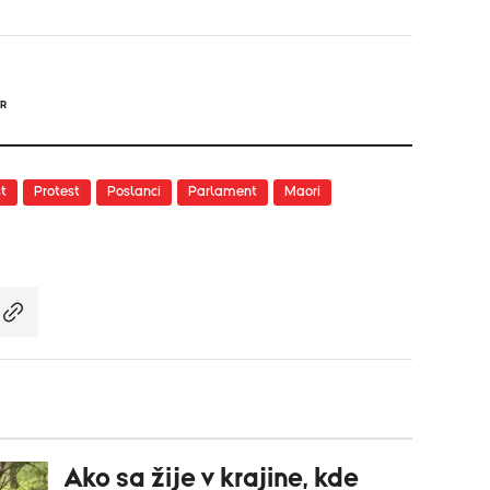
SR
st
Protest
Poslanci
Parlament
Maori
Ako sa žije v krajine, kde