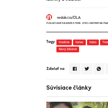
redakcia/DLA
PUBLIKOVANÉ
5.6.2025 O 11:06
· ZDROJ
NOVINY.SK/TA
Tagy:
tradície
tanec
haka
Tre
Nový Zéland
Zdielať na
Súvisiace články