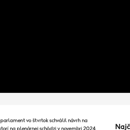
parlament vo štvrtok schválil návrh na
Najč
ktorí na plenárnej schôdzi v novembri 2024