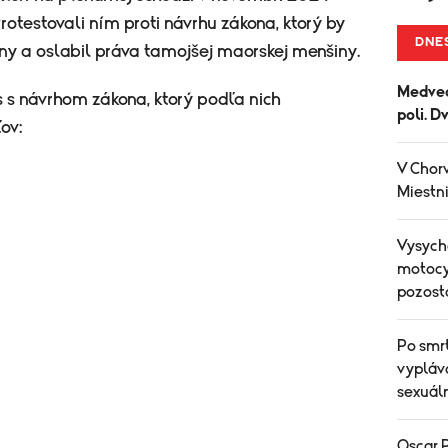
rotestovali ním proti návrhu zákona, ktorý by
DNE
ny a oslabil práva tamojšej maorskej menšiny.
Medved
s s návrhom zákona, ktorý podľa nich
poli. D
ov:
V Chorv
Miestni
Vysych
motocyk
pozost
Po smr
vypláv
sexuál
Oscar P