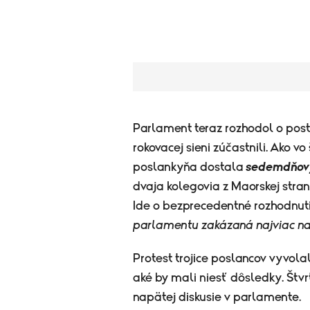
Parlament teraz rozhodol o posti
rokovacej sieni zúčastnili. Ako 
poslankyňa dostala
sedemdňov
dvaja kolegovia z Maorskej stra
Ide o bezprecedentné rozhodnut
parlamentu zakázaná najviac na t
Protest trojice poslancov vyvol
aké by mali niesť dôsledky. Štv
napätej diskusie v parlamente.