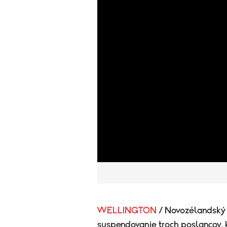
WELLINGTON
/ Novozélandský 
suspendovanie troch poslancov, 