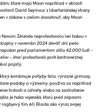
adám, ktoré majú Maori napríklad v oblasti
stavil David Seymour z libertariánskej strany
mien v zákone s cieľom dosiahnuť, aby Maori
 Novom Zélende neprotestovalo len hakou v
 krajiny v novembri 2024 deväť dní pešo
a napokon pred parlamentom zišlo 42.000 ľudí
-
ov -, ktorí protestovali proti kontroverznej
ol prijatý.
 ktorý kombinuje pohyby tela, výrazné grimasy,
ôzne podoby a významy, používa sa napríklad
avenie hrdosti a odvahy alebo na zastrašenie
jšia je haka vojenská, ktorú pred zápasmi
 ragbyový tím All Blacks ako výraz svojej