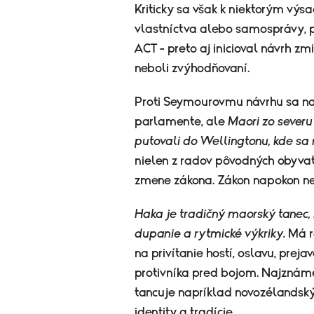
Kriticky sa však k niektorým výs
vlastníctva alebo samosprávy, po
ACT - preto aj inicioval návrh z
neboli zvýhodňovaní.
Proti Seymourovmu návrhu sa na
parlamente, ale
Maori zo severu
putovali do Wellingtonu, kde s
nielen z radov pôvodných obyvateľ
zmene zákona. Zákon napokon neb
Haka je tradičný maorský tanec,
dupanie a rytmické výkriky.
Má r
na privítanie hostí, oslavu, prej
protivníka pred bojom. Najznáme
tancuje napríklad novozélandský
identity a tradície.