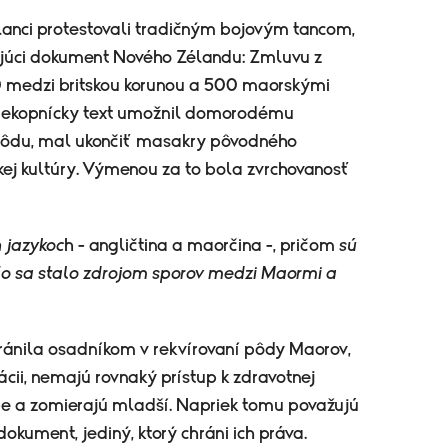
lanci protestovali tradičným bojovým tancom,
ajúci dokument Nového Zélandu: Zmluvu z
0 medzi britskou korunou a 500 maorskými
riekopnícky text umožnil domorodému
 pôdu, mal ukončiť masakry pôvodného
kej kultúry. Výmenou za to bola zvrchovanosť
 jazykoc
h - angličtina a maorčina -, pričom
sú
čo sa stalo zdrojom sporov medzi Maormi a
ránila osadníkom v rekvírovaní pôdy Maorov,
nácii, nemajú rovnaký prístup k zdravotnej
dobe a zomierajú mladší. Napriek tomu považujú
okument, jediný, ktorý chráni ich práva.