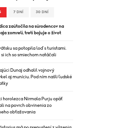
S
7 DNÍ
30 DNÍ
ica zaútočila na súrodencov na
vaja zomreli, tretí bojuje o život
átsku sa potopila loď s turistami.
 si ich so smiechom natáčali
ajúci Dunaj odhalil vojnový
el aj muníciu. Pod ním našli ľudské
atky
ti horolezca Nirmala Purju opäť
ali na povrch obvinenia zo
neho obťažovania
istorius má po prepustení z väzenia