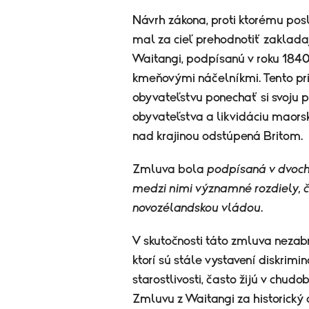
Návrh zákona, proti ktorému pos
mal za cieľ prehodnotiť zaklad
Waitangi, podpísanú v roku 184
kmeňovými náčelníkmi. Tento p
obyvateľstvu ponechať si svoju
obyvateľstva a likvidáciu maors
nad krajinou odstúpená Britom.
Zmluva bola
podpísaná v dvoch
medzi nimi významné rozdiely, 
novozélandskou vládou
.
V skutočnosti táto zmluva nezab
ktorí sú stále vystavení diskrimi
starostlivosti, často žijú v chu
Zmluvu z Waitangi za historický d