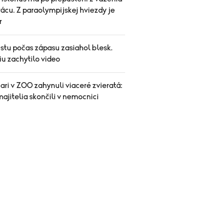
ácu. Z paraolympijskej hviezdy je
r
stu počas zápasu zasiahol blesk.
iu zachytilo video
iari v ZOO zahynuli viaceré zvieratá:
ajitelia skončili v nemocnici