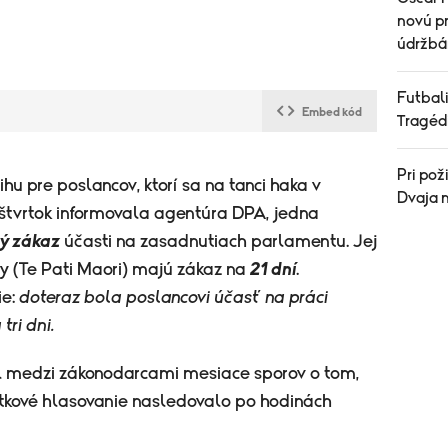
novú pr
údržbá
Futbali
Embed kód
Tragéd
Pri pož
hu pre poslancov, ktorí sa na tanci haka v
Dvaja m
vo štvrtok informovala agentúra DPA, jedna
ý zákaz
účasti na zasadnutiach parlamentu. Jej
ny (Te Pati Maori) majú zákaz na
21 dní
.
ie:
doteraz bola poslancovi účasť na práci
ri dni.
al medzi zákonodarcami mesiace sporov o tom,
rtkové hlasovanie nasledovalo po hodinách