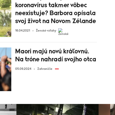
koronavírus takmer vôbec
neexistuje? Barbora opísala
svoj život na Novom Zélande
16.04.2021
Ženské vzťahy
Maori majú novú kráľovnú.
Na tróne nahradí svojho otca
05.09.2024
Zahraničie