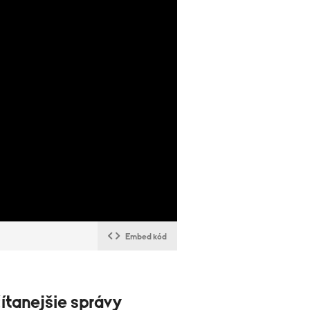
Embed kód
ítanejšie správy