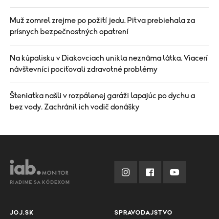
Muž zomrel zrejme po požití jedu. Pitva prebiehala za
prísnych bezpečnostných opatrení
Na kúpalisku v Diakovciach unikla neznáma látka. Viacerí
návštevníci pociťovali zdravotné problémy
Šteniatka našli v rozpálenej garáži lapajúc po dychu a
bez vody. Zachránil ich vodič donášky
RIADIME SA KÓDEXOM
JOJ.SK
SPRAVODAJSTVO