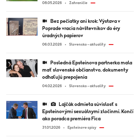
08.05.2026
Zahraničie
Bez pečiatky ani krok: Výstava v
Poprade vracia návštevníkov do éry
úradných papierov
06.03.2026
Slovensko - aktuality
Posledná Epsteinova partnerka mala
mať slovenské občianstvo, dokumenty
odhaľujú prepojenia
04.02.2026
Slovensko - aktuality
Lajčák odmieta súvislosť s
Epsteinovými sexuálnymi zločinmi. Končí
ako poradca premiéra Fica
31.01.2026
Epsteinove spisy