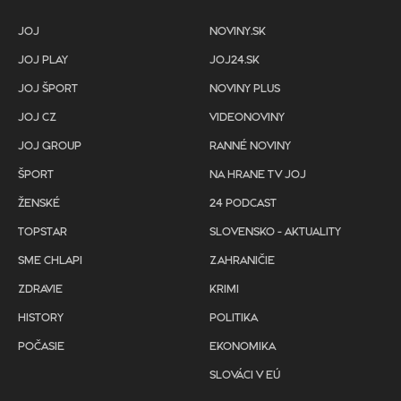
JOJ
NOVINY.SK
JOJ PLAY
JOJ24.SK
JOJ ŠPORT
NOVINY PLUS
JOJ CZ
VIDEONOVINY
JOJ GROUP
RANNÉ NOVINY
ŠPORT
NA HRANE TV JOJ
ŽENSKÉ
24 PODCAST
TOPSTAR
SLOVENSKO - AKTUALITY
SME CHLAPI
ZAHRANIČIE
ZDRAVIE
KRIMI
HISTORY
POLITIKA
POČASIE
EKONOMIKA
SLOVÁCI V EÚ