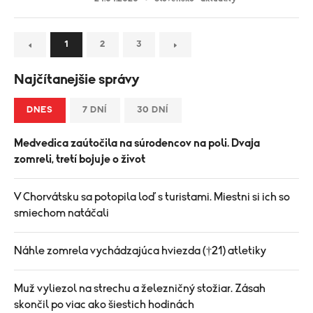
1
2
3
Najčítanejšie správy
DNES
7 DNÍ
30 DNÍ
Medvedica zaútočila na súrodencov na poli. Dvaja
zomreli, tretí bojuje o život
V Chorvátsku sa potopila loď s turistami. Miestni si ich so
smiechom natáčali
Náhle zomrela vychádzajúca hviezda (†21) atletiky
Muž vyliezol na strechu a železničný stožiar. Zásah
skončil po viac ako šiestich hodinách