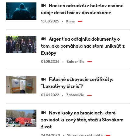
Hackeri odcudzili z hotelov osobné
údaje desaťtisícov dovolenkárov
13.08.2025
Krimi
Argentína odtajnila dokumenty o
tom, ako pomáhala nacistom uniknúť z
Európy
01.05.2025
Zahraničie
Falošné očkovacie certifikáty:
"Lukratívny biznis"?
07.01.2022
Zahraničie
Nové kroky na hraniciach, ktoré
zaviedol krízový štáb, sťažili Slovákom
život
24.04.2020
Slovensko - aktuality