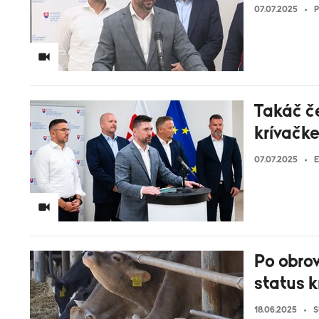
07.07.2025
P
Takáč če
krívačke
07.07.2025
E
Po obro
status k
18.06.2025
S