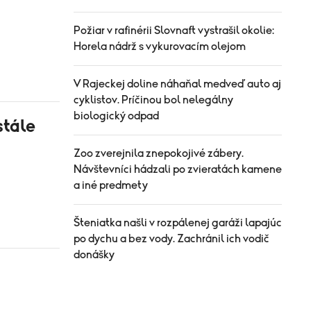
Požiar v rafinérii Slovnaft vystrašil okolie:
Horela nádrž s vykurovacím olejom
V Rajeckej doline náhaňal medveď auto aj
cyklistov. Príčinou bol nelegálny
biologický odpad
stále
Zoo zverejnila znepokojivé zábery.
Návštevníci hádzali po zvieratách kamene
a iné predmety
Šteniatka našli v rozpálenej garáži lapajúc
po dychu a bez vody. Zachránil ich vodič
donášky
h