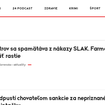
R
24 PODCAST
ZDRAVIE
KRIMI
ŠPORT
strov sa spamätáva z nákazy SLAK. Farm
ť rastie
lovensko - aktuality
dpustí chovateľom sankcie za nepriznan