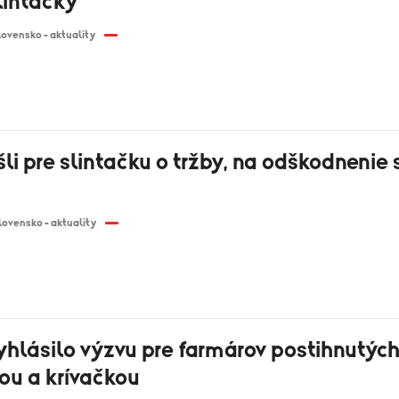
lintačky
lovensko - aktuality
li pre slintačku o tržby, na odškodnenie 
lovensko - aktuality
hlásilo výzvu pre farmárov postihnutýc
ou a krívačkou