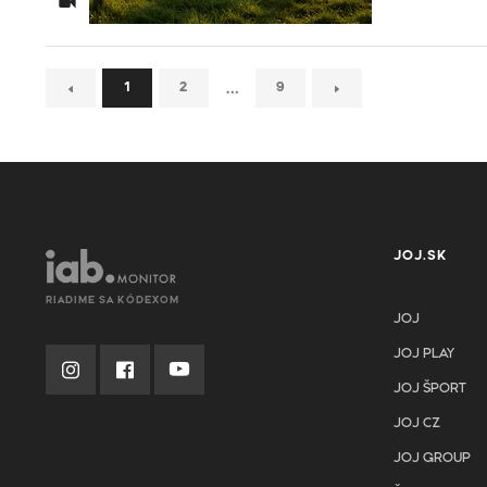
…
1
2
9
JOJ.SK
RIADIME SA KÓDEXOM
JOJ
JOJ PLAY
JOJ ŠPORT
JOJ CZ
JOJ GROUP