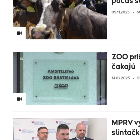
počas s
05.11.2025
S
ZOO priš
čakajú
14.07.2025
S
MPRV vy
slintačk