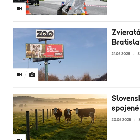
Zvieratá
Bratisla
21.05.2025
S
Slovensk
spojené 
20.05.2025