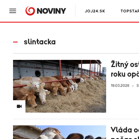
JOJ24.SK
TOPSTA
slintacka
Žitný o
roku opä
19.03.2026
S
Vláda o