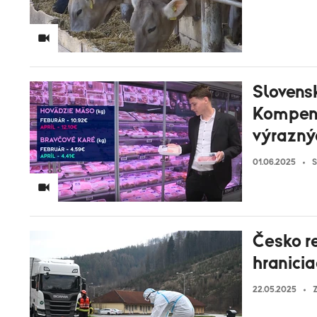
Slovens
Kompenz
výrazný
01.06.2025
S
Česko r
hranici
22.05.2025
Z