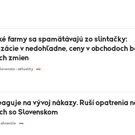
ké farmy sa spamätávajú zo slintačky:
ácie v nedohľadne, ceny v obchodoch b
ch zmien
lovensko - aktuality
eaguje na vývoj nákazy. Ruší opatrenia n
ach so Slovenskom
ahraničie