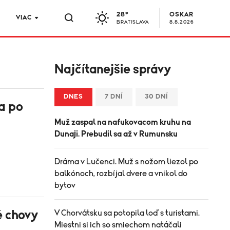
28°
OSKAR
VIAC
BRATISLAVA
8.8.2026
Najčítanejšie správy
DNES
7 DNÍ
30 DNÍ
a po
Muž zaspal na nafukovacom kruhu na
Dunaji. Prebudil sa až v Rumunsku
Dráma v Lučenci. Muž s nožom liezol po
balkónoch, rozbíjal dvere a vnikol do
bytov
é chovy
V Chorvátsku sa potopila loď s turistami.
Miestni si ich so smiechom natáčali