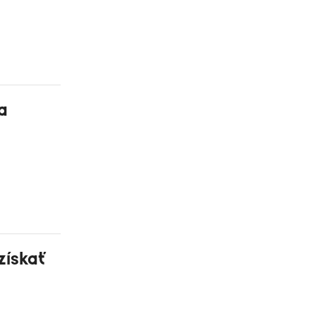
a
získať