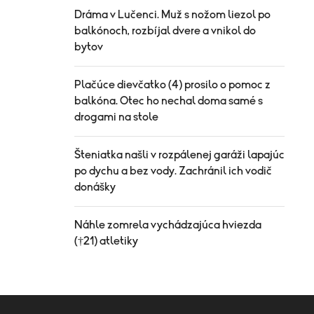
Dráma v Lučenci. Muž s nožom liezol po
balkónoch, rozbíjal dvere a vnikol do
bytov
Plačúce dievčatko (4) prosilo o pomoc z
balkóna. Otec ho nechal doma samé s
drogami na stole
Šteniatka našli v rozpálenej garáži lapajúc
po dychu a bez vody. Zachránil ich vodič
donášky
Náhle zomrela vychádzajúca hviezda
(†21) atletiky