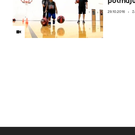
potrhaj
29.10.2016
Z