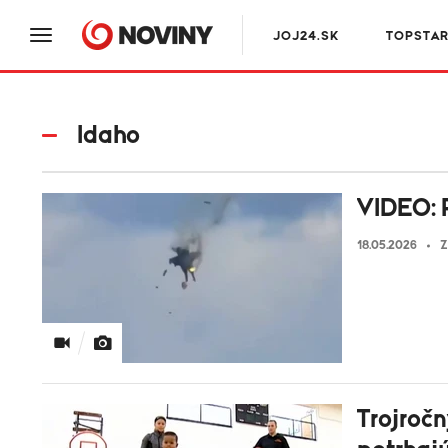
JOJ24.SK
TOPSTA
Idaho
VIDEO: P
18.05.2026
Z
Trojročn