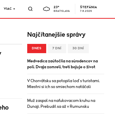
23°
ŠTEFÁNIA
VIAC
BRATISLAVA
7.8.2026
Najčítanejšie správy
DNES
7 DNÍ
30 DNÍ
y
Medvedica zaútočila na súrodencov na
poli. Dvaja zomreli, tretí bojuje o život
V Chorvátsku sa potopila loď s turistami.
Miestni si ich so smiechom natáčali
Muž zaspal na nafukovacom kruhu na
neho
Dunaji. Prebudil sa až v Rumunsku