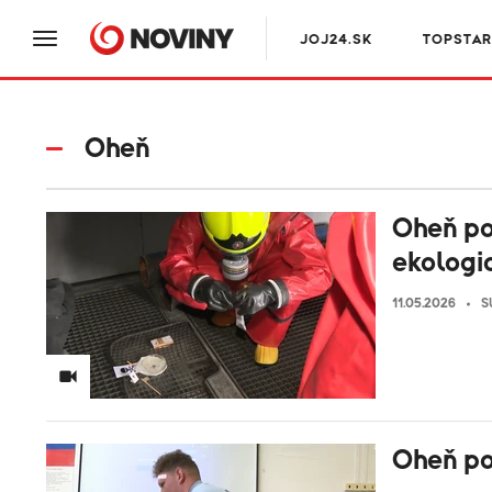
JOJ24.SK
TOPSTAR
Oheň
Oheň po
ekologi
11.05.2026
S
Oheň po