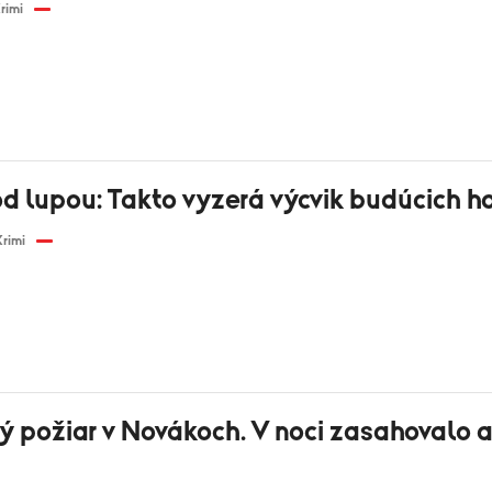
rimi
d lupou: Takto vyzerá výcvik budúcich h
Krimi
ý požiar v Novákoch. V noci zasahovalo 