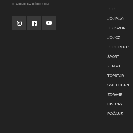
RIADIME SA KÓDEXOM
JOJ
JOJ PLAY
JOJ ŠPORT
JOJ CZ
JOJ GROUP
ŠPORT
ŽENSKÉ
TOPSTAR
SME CHLAPI
ZDRAVIE
HISTORY
POČASIE