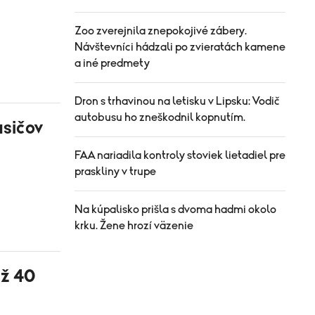
Zoo zverejnila znepokojivé zábery.
Návštevníci hádzali po zvieratách kamene
a iné predmety
Dron s trhavinou na letisku v Lipsku: Vodič
autobusu ho zneškodnil kopnutím.
asičov
FAA nariadila kontroly stoviek lietadiel pre
praskliny v trupe
Na kúpalisko prišla s dvoma hadmi okolo
krku. Žene hrozí väzenie
až 40