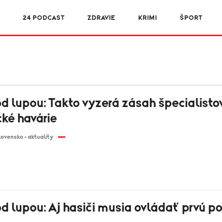
24 PODCAST
ZDRAVIE
KRIMI
ŠPORT
d lupou: Takto vyzerá zásah špecialisto
cké havárie
lovensko - aktuality
d lupou: Aj hasiči musia ovládať prvú 