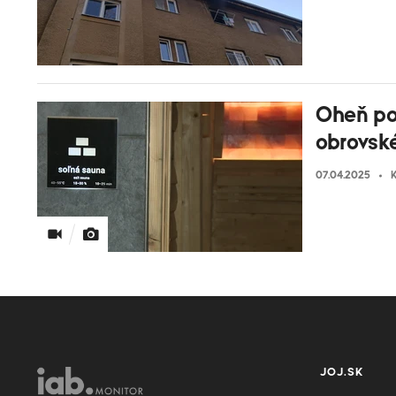
Oheň pod
obrovsk
07.04.2025
K
JOJ.SK