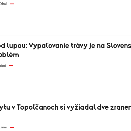
Krimi
d lupou: Vypaľovanie trávy je na Sloven
roblém
rimi
ytu v Topoľčanoch si vyžiadal dve zrane
Krimi