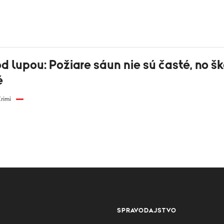
 lupou: Požiare sáun nie sú časté, no š
é
rimi
SPRAVODAJSTVO