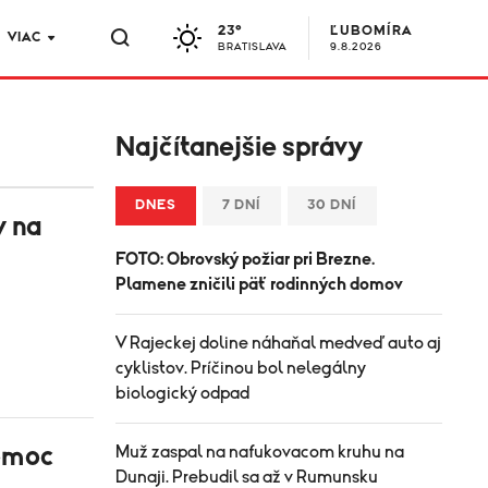
23°
ĽUBOMÍRA
VIAC
BRATISLAVA
9.8.2026
Najčítanejšie správy
DNES
7 DNÍ
30 DNÍ
v na
FOTO: Obrovský požiar pri Brezne.
Plamene zničili päť rodinných domov
V Rajeckej doline náhaňal medveď auto aj
cyklistov. Príčinou bol nelegálny
biologický odpad
pomoc
Muž zaspal na nafukovacom kruhu na
Dunaji. Prebudil sa až v Rumunsku