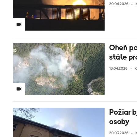
20.04.2026
Oheň po
stále p
13.04.2026
K
Požiar b
osoby
20.03.2026