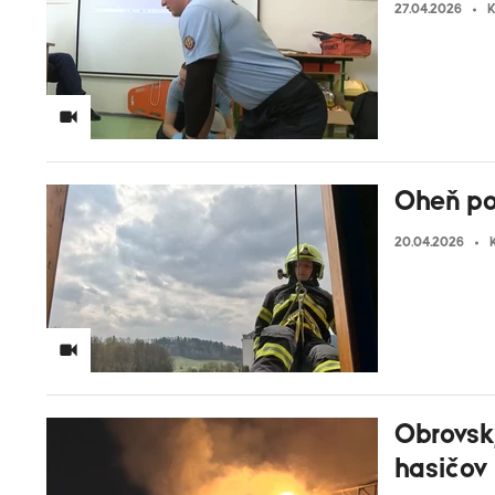
27.04.2026
K
Oheň po
20.04.2026
Obrovsk
hasičov