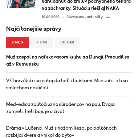
nahliadnuť do zmlúv pochybného tendra
na záchranky. Situáciu rieši aj NAKA
19.09.2019
Slovensko - aktuality
Najčítanejšie správy
DNES
7 DNÍ
30 DNÍ
Muž zaspal na nafukovacom kruhu na Dunaji. Prebudil sa
až v Rumunsku
V Chorvátsku sa potopila loď s turistami. Miestni si ich so
smiechom natáčali
Medvedica zaútočila na súrodencov na poli. Dvaja
zomreli, tretí bojuje o život
Dráma v Lučenci. Muž s nožom liezol po balkónoch,
rozbíjal dvere a vnikol do bytov