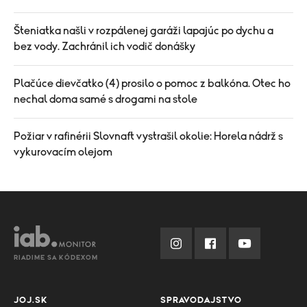
Šteniatka našli v rozpálenej garáži lapajúc po dychu a
bez vody. Zachránil ich vodič donášky
Plačúce dievčatko (4) prosilo o pomoc z balkóna. Otec ho
nechal doma samé s drogami na stole
Požiar v rafinérii Slovnaft vystrašil okolie: Horela nádrž s
vykurovacím olejom
RIADIME SA KÓDEXOM
JOJ.SK
SPRAVODAJSTVO