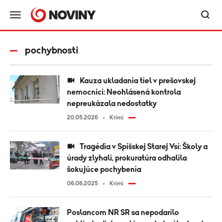
pochybnosti
Kauza ukladania tiel v prešovskej
nemocnici: Neohlásená kontrola
nepreukázala nedostatky
20.05.2026
Krimi
Tragédia v Spišskej Starej Vsi: Školy a
úrady zlyhali, prokuratúra odhalila
šokujúce pochybenia
06.06.2025
Krimi
Poslancom NR SR sa nepodarilo