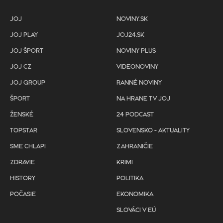
JOJ
NOVINY.SK
JOJ PLAY
JOJ24.SK
JOJ ŠPORT
NOVINY PLUS
JOJ CZ
VIDEONOVINY
JOJ GROUP
RANNÉ NOVINY
ŠPORT
NA HRANE TV JOJ
ŽENSKÉ
24 PODCAST
TOPSTAR
SLOVENSKO - AKTUALITY
SME CHLAPI
ZAHRANIČIE
ZDRAVIE
KRIMI
HISTORY
POLITIKA
POČASIE
EKONOMIKA
SLOVÁCI V EÚ