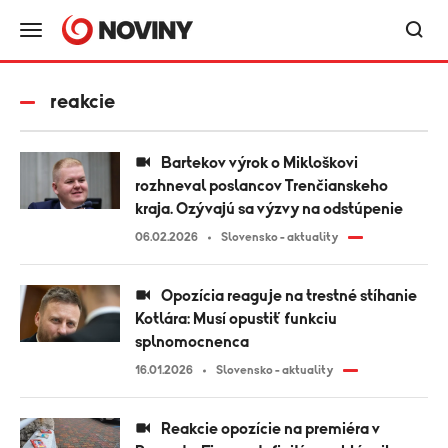
reakcie
Bartekov výrok o Mikloškovi
rozhneval poslancov Trenčianskeho
kraja. Ozývajú sa výzvy na odstúpenie
06.02.2026
Slovensko - aktuality
Opozícia reaguje na trestné stíhanie
Kotlára: Musí opustiť funkciu
splnomocnenca
16.01.2026
Slovensko - aktuality
Reakcie opozície na premiéra v