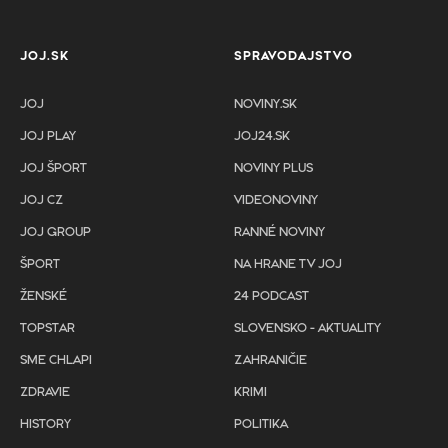
JOJ.SK
SPRAVODAJSTVO
JOJ
NOVINY.SK
JOJ PLAY
JOJ24.SK
JOJ ŠPORT
NOVINY PLUS
JOJ CZ
VIDEONOVINY
JOJ GROUP
RANNÉ NOVINY
ŠPORT
NA HRANE TV JOJ
ŽENSKÉ
24 PODCAST
TOPSTAR
SLOVENSKO - AKTUALITY
SME CHLAPI
ZAHRANIČIE
ZDRAVIE
KRIMI
HISTORY
POLITIKA