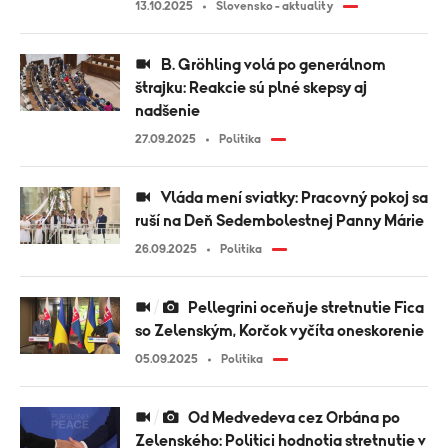
13.10.2025
Slovensko - aktuality
B. Gröhling volá po generálnom
štrajku: Reakcie sú plné skepsy aj
nadšenie
27.09.2025
Politika
Vláda mení sviatky: Pracovný pokoj sa
ruší na Deň Sedembolestnej Panny Márie
26.09.2025
Politika
Pellegrini oceňuje stretnutie Fica
so Zelenským, Korčok vyčíta oneskorenie
05.09.2025
Politika
Od Medvedeva cez Orbána po
Zelenského: Politici hodnotia stretnutie v