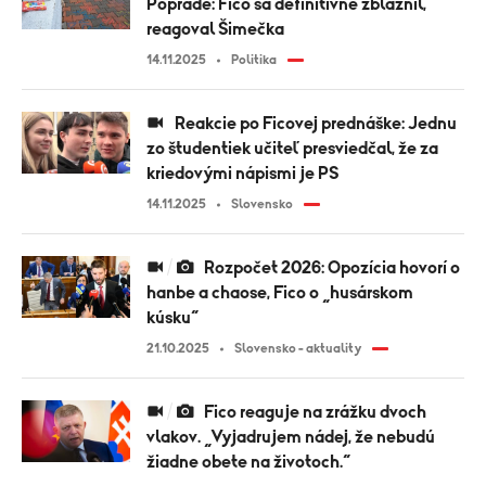
Poprade: Fico sa definitívne zbláznil,
reagoval Šimečka
14.11.2025
Politika
Reakcie po Ficovej prednáške: Jednu
zo študentiek učiteľ presviedčal, že za
kriedovými nápismi je PS
14.11.2025
Slovensko
Rozpočet 2026: Opozícia hovorí o
hanbe a chaose, Fico o „husárskom
kúsku“
21.10.2025
Slovensko - aktuality
Fico reaguje na zrážku dvoch
vlakov. „Vyjadrujem nádej, že nebudú
žiadne obete na životoch.“