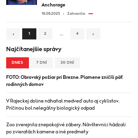
Anchorage
16.08.2025
Zahraničie
…
1
2
4
Najčítanejšie správy
DNES
7 DNÍ
30 DNÍ
FOTO: Obrovský požiar pri Brezne. Plamene zničili päť
rodinných domov
V Rajeckej doline náhaňal medveď auto aj cyklistov.
Príčinou bol nelegálny biologický odpad
Zoo zverejnila znepokojivé zábery. Návštevníci hádzali
po zvieratách kamene a iné predmety