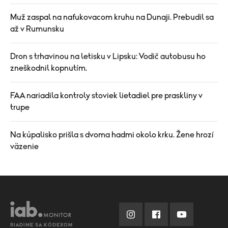
Muž zaspal na nafukovacom kruhu na Dunaji. Prebudil sa
až v Rumunsku
Dron s trhavinou na letisku v Lipsku: Vodič autobusu ho
zneškodnil kopnutím.
FAA nariadila kontroly stoviek lietadiel pre praskliny v
trupe
Na kúpalisko prišla s dvoma hadmi okolo krku. Žene hrozí
väzenie
RIADIME SA KÓDEXOM