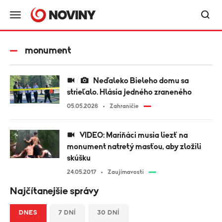
monument
Neďaleko Bieleho domu sa
strieľalo. Hlásia jedného zraneného
05.05.2026
Zahraničie
VIDEO: Mariňáci musia liezť na
monument natretý masťou, aby zložili
skúšku
24.05.2017
Zaujímavosti
Najčítanejšie správy
DNES
7 DNÍ
30 DNÍ