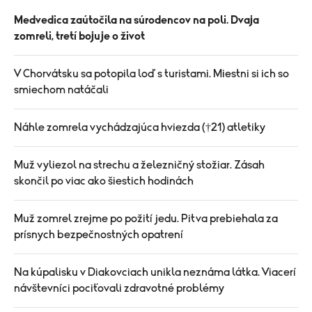
Medvedica zaútočila na súrodencov na poli. Dvaja
zomreli, tretí bojuje o život
V Chorvátsku sa potopila loď s turistami. Miestni si ich so
smiechom natáčali
Náhle zomrela vychádzajúca hviezda (†21) atletiky
Muž vyliezol na strechu a železničný stožiar. Zásah
skončil po viac ako šiestich hodinách
Muž zomrel zrejme po požití jedu. Pitva prebiehala za
prísnych bezpečnostných opatrení
Na kúpalisku v Diakovciach unikla neznáma látka. Viacerí
návštevníci pociťovali zdravotné problémy