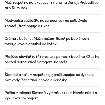
Muž zaspal na nafukovacom kruhu na Dunaji. Prebudil sa
až v Rumunsku
Medvedica zaútočila na súrodencov na poli. Dvaja
zomreli, tretí bojuje o život
Dráma v Lučenci. Muž s nožom liezol po balkónoch,
rozbíjal dvere a vnikol do bytov
Plačúce dievčatko (4) prosilo o pomoc z balkóna. Otec ho
nechal doma samé s drogami na stole
Šteniatka našli v rozpálenej garáži lapajúc po dychu a
bez vody. Zachránil ich vodič donášky
Požiar v rafinérii Slovnaft vystrašil okolie: Horela nádrž s
vykurovacím olejom