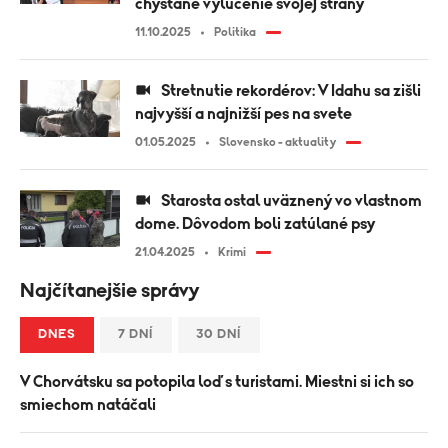
chystané vylúčenie svojej strany
11.10.2025
Politika
Stretnutie rekordérov: V Idahu sa zišli
najvyšší a najnižší pes na svete
01.05.2025
Slovensko - aktuality
Starosta ostal uväznený vo vlastnom
dome. Dôvodom boli zatúlané psy
21.04.2025
Krimi
Najčítanejšie správy
DNES
7 DNÍ
30 DNÍ
V Chorvátsku sa potopila loď s turistami. Miestni si ich so
smiechom natáčali