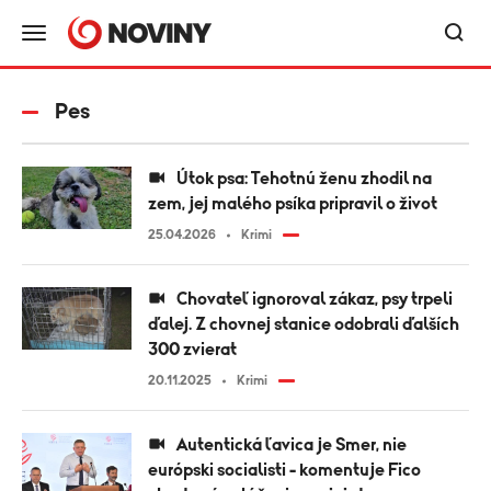
Pes
Útok psa: Tehotnú ženu zhodil na
zem, jej malého psíka pripravil o život
25.04.2026
Krimi
Chovateľ ignoroval zákaz, psy trpeli
ďalej. Z chovnej stanice odobrali ďalších
300 zvierat
20.11.2025
Krimi
Autentická ľavica je Smer, nie
európski socialisti - komentuje Fico