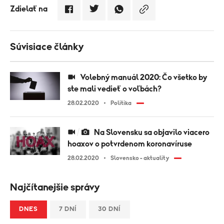
Zdielať na
Súvisiace články
Volebný manuál 2020: Čo všetko by
ste mali vedieť o voľbách?
28.02.2020
Politika
Na Slovensku sa objavilo viacero
hoaxov o potvrdenom koronavíruse
28.02.2020
Slovensko - aktuality
Najčítanejšie správy
DNES
7 DNÍ
30 DNÍ