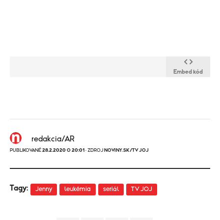
Embed kód
redakcia/AR
PUBLIKOVANÉ
28.2.2020 O 20:01
· ZDROJ
NOVINY.SK/TV JOJ
Tagy:
Jenny
leukémia
seriál
TV JOJ