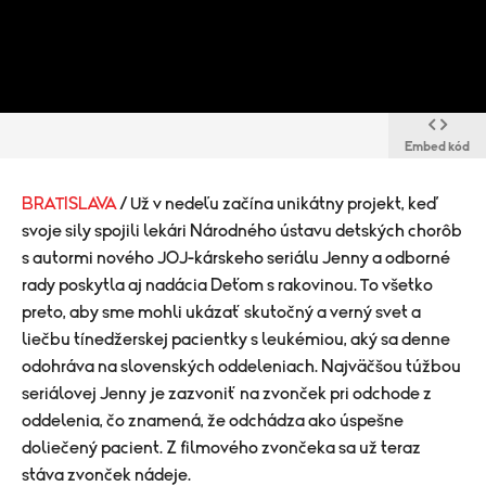
Embed kód
BRATISLAVA
/ Už v nedeľu začína unikátny projekt, keď
svoje sily spojili lekári Národného ústavu detských chorôb
s autormi nového JOJ-kárskeho seriálu Jenny a odborné
rady poskytla aj nadácia Deťom s rakovinou. To všetko
preto, aby sme mohli ukázať skutočný a verný svet a
liečbu tínedžerskej pacientky s leukémiou, aký sa denne
odohráva na slovenských oddeleniach. Najväčšou túžbou
seriálovej Jenny je zazvoniť na zvonček pri odchode z
oddelenia, čo znamená, že odchádza ako úspešne
doliečený pacient. Z filmového zvončeka sa už teraz
stáva zvonček nádeje.