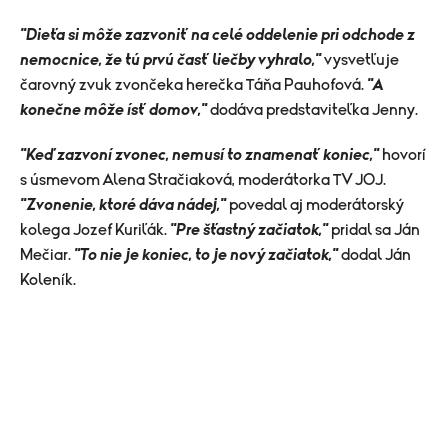
"Dieťa si môže zazvoniť na celé oddelenie pri odchode z
nemocnice, že tú prvú časť liečby vyhralo,"
vysvetľuje
čarovný zvuk zvončeka herečka Táňa Pauhofová.
"A
konečne môže ísť domov,"
dodáva predstaviteľka Jenny.
"Keď zazvoní zvonec, nemusí to znamenať koniec,"
hovorí
s úsmevom Alena Stračiaková, moderátorka TV JOJ.
"Zvonenie, ktoré dáva nádej,"
povedal aj moderátorský
kolega Jozef Kuriľák.
"Pre šťastný začiatok,"
pridal sa Ján
Mečiar.
"To nie je koniec, to je nový začiatok,"
dodal Ján
Koleník.