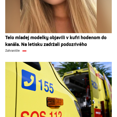
Telo mladej modelky objavili v kufri hodenom do
kanála. Na letisku zadržali podozrivého
Zahraničie