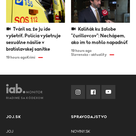
Tváril sa, že ju ide
Kaliňák ku žalobe
vyšetriť. Polícia vyšetruje
"čurillovcov": Nechápem,
sexuálne násilie v
ako im to mohlo napadnúť
bratislavskej sanitke
19 hours ago
Slovensko - aktuality
19 hours ago
Krimi
RIADIME SA KÓDEXOM
JOJ.SK
SPRAVODAJSTVO
JOJ
NOVINY.SK