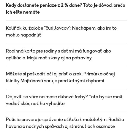
Kedy dostanete peniaze z 2 % dane? Toto je dôvod, prečo
ich ešte nemáte
Kaliňák ku žalobe "čurillovcov": Nechápem, ako im to
mohlo napadnúť
Rodinná karta pre rodiny s deťmi má fungovať ako
aplikácia. Majú mať zľavy aj na potraviny
Môžete si poškodiť oči aj prísť o zrak. Primárka očnej
kliniky Majtánová varuje pred letnými chybami
Objavili sa vám na mäse dúhové farby? Toto by ste mali
vedieť skôr, než ho vyhodíte
Polícia preveruje správanie učiteľa k maloletým. Rodičia
hovoria o nočných správach aj stretnutiach osamote