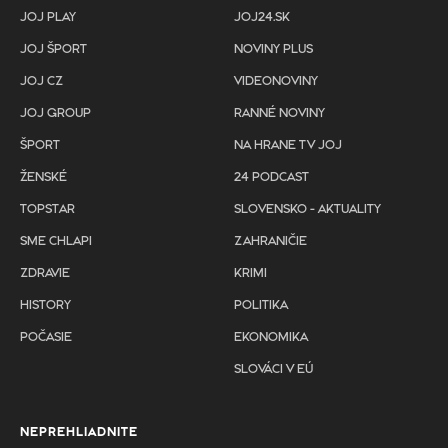
JOJ PLAY
JOJ24.SK
JOJ ŠPORT
NOVINY PLUS
JOJ CZ
VIDEONOVINY
JOJ GROUP
RANNÉ NOVINY
ŠPORT
NA HRANE TV JOJ
ŽENSKÉ
24 PODCAST
TOPSTAR
SLOVENSKO - AKTUALITY
SME CHLAPI
ZAHRANIČIE
ZDRAVIE
KRIMI
HISTORY
POLITIKA
POČASIE
EKONOMIKA
SLOVÁCI V EÚ
NEPREHLIADNITE