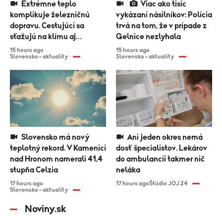
Extrémne teplo
Viac ako tisíc
komplikuje železničnú
vykázaní násilníkov: Polícia
dopravu. Cestujúci sa
trvá na tom, že v prípade z
sťažujú na klímu aj
Gelnice nezlyhala
meškania
15 hours ago
15 hours ago
Slovensko - aktuality
Slovensko - aktuality
Slovensko má nový
Ani jeden okres nemá
teplotný rekord. V Kamenici
dosť špecialistov. Lekárov
nad Hronom namerali 41,4
do ambulancií takmer nič
stupňa Celzia
neláka
17 hours ago
17 hours ago
Štúdio JOJ 24
Slovensko - aktuality
Noviny.sk