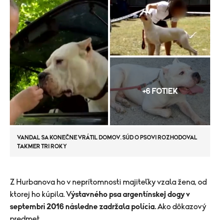
+6 FOTIEK
VANDAL SA KONEČNE VRÁTIL DOMOV. SÚD O PSOVI ROZHODOVAL
TAKMER TRI ROKY
​Z Hurbanova ho v neprítomnosti majiteľky vzala žena, od
ktorej ho kúpila. V
ýstavného psa argentínskej dogy v
septembri 2016 následne zadržala polícia.
Ako dôkazový
predmet.