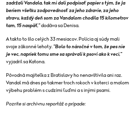
zadržali Vandala, tak mi dali podpísať papier s tým, že ja
beriem všetku zodpovednosť za jeho zdravie, za jeho
stravu, každý deň som za Vandalom chodila 15 kilometrov
tam, 15 naspäť,"
dodáva sa Denisa.
A takto to šlo celých 33 mesiacov. Polícia aj súdy mali
svoje zákonné lehoty.
"Bolo to náročné v tom, že pes nie
je vec, napriek tomu sme sa správali k psovi ako k veci,"
vyjadril sa Katona.
Pôvodná majiteľka z Bratislavy ho nenavštívila ani raz.
Vandal má dnes po takmer troch rokoch v koterci a malom
výbehu problém s cudzími ľuďmi a s inými psami.
Pozrite si archívnu reportáž o prípade: