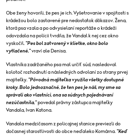
Obe ženy hovorili, že pes je ich. Vyšetrovanie v spojitosti s
krádežou bolo zastavené pre nedostatok dôkazov. Žena,
ktorá psa vzala a po odvysielaní reportáže o krádeži
odovzdala na polícii tvrdila, že Vandal k nej cez okno
vyskočil.
"Pes bol zatvorený v klietke, okno bolo
vytlačené,"
vraví ale Denisa.
Vlastníka zadržaného psa mal určiť súd, nasledoval
kolotoč rozhodnutí a následných odvolaní zo strany prvej
majiteľky.
"Pôvodná majiteľka využila všetky dostupné
kroky. Bolo jednoznačné, že ten pes je náš, my sme sa
správali ako vlastníci, ona sa súdnych pojednávaní
nezúčastnila,"
povedal právny zástupca majiteľky
Vandala, Ivan Katona.
Vandala medzičasom z policajnej stanice previezli do
dočasnej starostlivosti do obce neďaleko Komárna.
"Keď