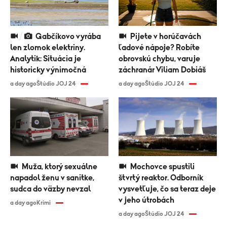
Gabčíkovo vyrába
Pijete v horúčavách
len zlomok elektriny.
ľadové nápoje? Robíte
Analytik: Situácia je
obrovskú chybu, varuje
historicky výnimočná
záchranár Viliam Dobiáš
a day ago
Štúdio JOJ 24
a day ago
Štúdio JOJ 24
Muža, ktorý sexuálne
Mochovce spustili
napadol ženu v sanitke,
štvrtý reaktor. Odborník
sudca do väzby nevzal
vysvetľuje, čo sa teraz deje
v jeho útrobách
a day ago
Krimi
a day ago
Štúdio JOJ 24