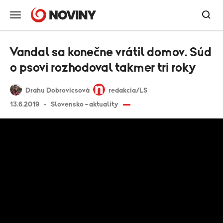
Vandal sa konečne vrátil domov. Súd
o psovi rozhodoval takmer tri roky
Drahu Dobrovicsová
redakcia/LS
13.6.2019
Slovensko - aktuality