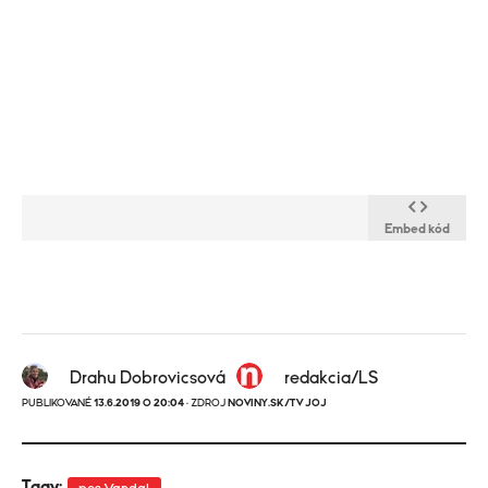
Embed kód
Drahu Dobrovicsová
redakcia/LS
PUBLIKOVANÉ
13.6.2019 O 20:04
· ZDROJ
NOVINY.SK/TV JOJ
Tagy: