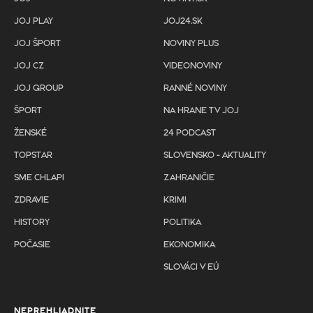
JOJ PLAY
JOJ24.SK
JOJ ŠPORT
NOVINY PLUS
JOJ CZ
VIDEONOVINY
JOJ GROUP
RANNÉ NOVINY
ŠPORT
NA HRANE TV JOJ
ŽENSKÉ
24 PODCAST
TOPSTAR
SLOVENSKO - AKTUALITY
SME CHLAPI
ZAHRANIČIE
ZDRAVIE
KRIMI
HISTORY
POLITIKA
POČASIE
EKONOMIKA
SLOVÁCI V EÚ
NEPREHLIADNITE