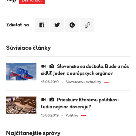
pes Vandal
Zdielať na
Súvisiace články
Slovensko sa dočkalo. Bude u nás
sídliť jeden z európskych orgánov
13.06.2019
Slovensko - aktuality
Prieskum: Ktorému politikovi
ľudia najviac dôverujú?
13.06.2019
Politika
Najčítanejšie správy