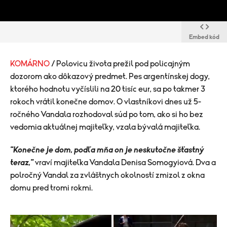
Embed kód
KOMÁRNO
/ Polovicu života prežil pod policajným
dozorom ako dôkazový predmet. Pes argentínskej dogy,
ktorého hodnotu vyčíslili na 20 tisíc eur, sa po takmer 3
rokoch vrátil konečne domov. O vlastníkovi dnes už 5-
ročného Vandala rozhodoval súd po tom, ako si ho bez
vedomia aktuálnej majiteľky, vzala bývalá majiteľka.
​"Konečne je dom, podľa mňa on je neskutočne šťastný
teraz,"
vraví majiteľka Vandala Denisa Somogyiová. Dva a
polročný Vandal za zvláštnych okolností zmizol z okna
domu pred tromi rokmi.