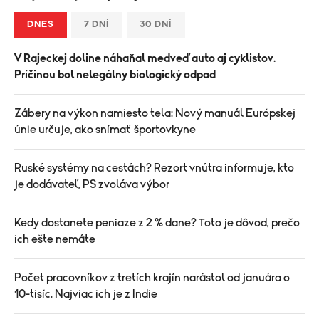
DNES
7 DNÍ
30 DNÍ
V Rajeckej doline náhaňal medveď auto aj cyklistov.
Príčinou bol nelegálny biologický odpad
Zábery na výkon namiesto tela: Nový manuál Európskej
únie určuje, ako snímať športovkyne
Ruské systémy na cestách? Rezort vnútra informuje, kto
je dodávateľ, PS zvoláva výbor
Kedy dostanete peniaze z 2 % dane? Toto je dôvod, prečo
ich ešte nemáte
Počet pracovníkov z tretích krajín narástol od januára o
10-tisíc. Najviac ich je z Indie