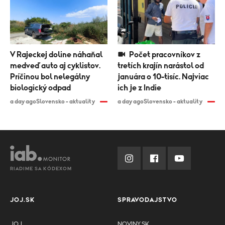
V Rajeckej doline náhaňal
Počet pracovníkov z
medveď auto aj cyklistov.
tretích krajín narástol od
Príčinou bol nelegálny
januára o 10-tisíc. Najviac
biologický odpad
ich je z Indie
a day ago
Slovensko - aktuality
a day ago
Slovensko - aktuality
RIADIME SA KÓDEXOM
JOJ.SK
SPRAVODAJSTVO
JOJ
NOVINY.SK