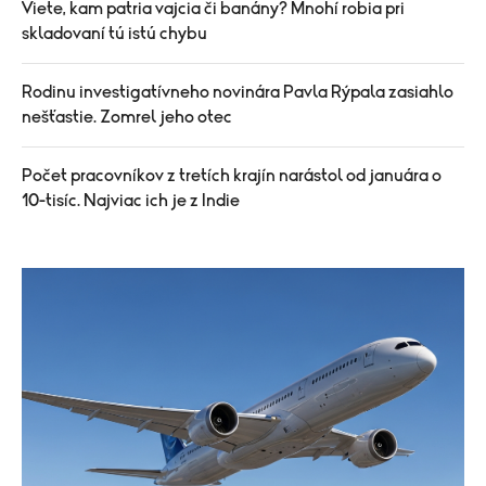
Viete, kam patria vajcia či banány? Mnohí robia pri
skladovaní tú istú chybu
Rodinu investigatívneho novinára Pavla Rýpala zasiahlo
nešťastie. Zomrel jeho otec
Počet pracovníkov z tretích krajín narástol od januára o
10-tisíc. Najviac ich je z Indie