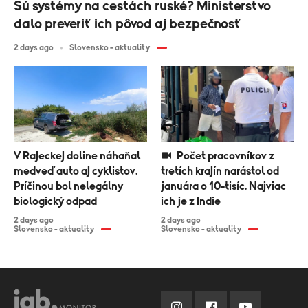
Sú systémy na cestách ruské? Ministerstvo
dalo preveriť ich pôvod aj bezpečnosť
2 days ago
Slovensko - aktuality
V Rajeckej doline náhaňal
Počet pracovníkov z
medveď auto aj cyklistov.
tretích krajín narástol od
Príčinou bol nelegálny
januára o 10-tisíc. Najviac
biologický odpad
ich je z Indie
2 days ago
2 days ago
Slovensko - aktuality
Slovensko - aktuality