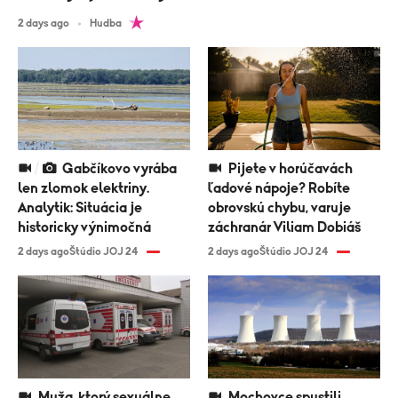
2 days ago
Hudba
Gabčíkovo vyrába
Pijete v horúčavách
len zlomok elektriny.
ľadové nápoje? Robíte
Analytik: Situácia je
obrovskú chybu, varuje
historicky výnimočná
záchranár Viliam Dobiáš
2 days ago
Štúdio JOJ 24
2 days ago
Štúdio JOJ 24
Muža, ktorý sexuálne
Mochovce spustili