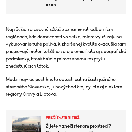
ozón
Najväčšiu zdravotnú záťaž zaznamenali odborníci v
regiónoch, kde domácnosti vo veľkej miere využívajú na
vykurovanie tuhé palivá. K zhoršenej kvalite ovzdušia tam
prispievajú nielen lokálne zdroje emisií, ale aj geografické
podmienky, ktoré bránia prirodzenému rozptylu
znečisťujúcich látok.
Medzi najviac postihnuté oblasti patria časti južného
stredného Slovenska, juhovýchod krajiny, ale aj niektoré
regióny Oravy a Liptova.
PREČÍTAJTE SI TIEŽ
Žijete v znečistenom prostredí?