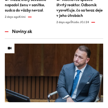
napadol ženu v sanitke,
štvrtý reaktor. Odborník
sudca do väzby nevzal
vysvetľuje, čo sa teraz deje
v jeho útrobách
2 days ago
Krimi
2 days ago
Štúdio JOJ 24
Noviny.sk