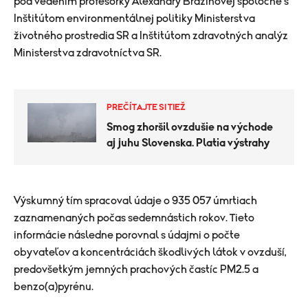
pod vedením profesorky Alexandry Bražinovej spoločne s
Inštitútom environmentálnej politiky Ministerstva
životného prostredia SR a Inštitútom zdravotných analýz
Ministerstva zdravotníctva SR.
PREČÍTAJTE SI TIEŽ
Smog zhoršil ovzdušie na východe
aj juhu Slovenska. Platia výstrahy
Výskumný tím spracoval údaje o 935 057 úmrtiach
zaznamenaných počas sedemnástich rokov. Tieto
informácie následne porovnal s údajmi o počte
obyvateľov a koncentráciách škodlivých látok v ovzduší,
predovšetkým jemných prachových častíc PM2.5 a
benzo(a)pyrénu.