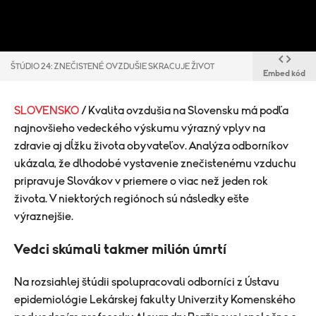
ŠTÚDIO 24: ZNEČISTENÉ OVZDUŠIE SKRACUJE ŽIVOT
Embed kód
SLOVENSKO
/ Kvalita ovzdušia na Slovensku má podľa
najnovšieho vedeckého výskumu výrazný vplyv na
zdravie aj dĺžku života obyvateľov. Analýza odborníkov
ukázala, že dlhodobé vystavenie znečistenému vzduchu
pripravuje Slovákov v priemere o viac než jeden rok
života. V niektorých regiónoch sú následky ešte
výraznejšie.
Vedci skúmali takmer milión úmrtí
Na rozsiahlej štúdii spolupracovali odborníci z Ústavu
epidemiológie Lekárskej fakulty Univerzity Komenského