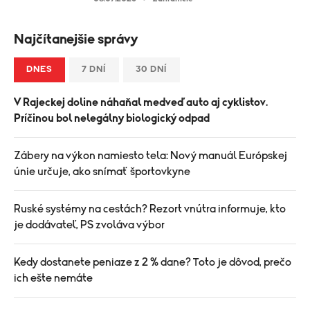
Najčítanejšie správy
DNES
7 DNÍ
30 DNÍ
V Rajeckej doline náhaňal medveď auto aj cyklistov.
Príčinou bol nelegálny biologický odpad
Zábery na výkon namiesto tela: Nový manuál Európskej
únie určuje, ako snímať športovkyne
Ruské systémy na cestách? Rezort vnútra informuje, kto
je dodávateľ, PS zvoláva výbor
Kedy dostanete peniaze z 2 % dane? Toto je dôvod, prečo
ich ešte nemáte