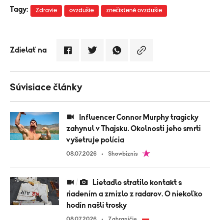
Tagy:
Zdravie
ovzdušie
znečistené ovzdušie
Zdielať na
Súvisiace články
Influencer Connor Murphy tragicky
zahynul v Thajsku. Okolnosti jeho smrti
vyšetruje polícia
08.07.2026
Showbiznis
Lietadlo stratilo kontakt s
riadením a zmizlo z radarov. O niekoľko
hodín našli trosky
08.07.2026
Zahraničie