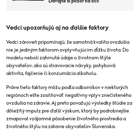
Dávajte si pozor na oči!
Vedci upozorňujú aj na ďalšie faktory
Vedci zároveň pripomínajú, že samotná kvalita ovzdušia
nie je jediným faktorom ovplyvňujúcim dĺžku života. Do
modelu neboli zahrnuté údaje o životnom štýle
obyvateľov, ako sú stravovacie návyky, pohybová
aktivita, fajčenie či konzumácia alkoholu.
Práve tieto faktory môžu podľa odborníkov v niektorých
regiónoch ešte zosilňovať negatívny vplyv znečisteného
ovzdušia na zdravie. Aj preto považujú výsledky štúdie za
dôležitý impulz pre ďalší výskum, ktorý by podrobnejšie
zmapoval vzájomné pôsobenie životného prostredia a
životného štýlu na zdravie obyvateľov Slovenska.