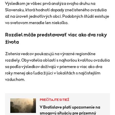
Výsledkom je vôbec prvá analýza svojho druhu na
Slovensku, ktorá hodnotí dopady znečisteného ovzdušia
až na úroveň jednotlivých obcí. Podobných štúdií existuje
vo svetovom meradle len niekoľko.
Rozdiel môže predstavovať viac ako dva roky
života
Zistenia vedcov poukazujú na výrazné regionálne
rozdiely. Obyvatelia oblastí s najhoršou kvalitou ovzdušia
sa podľa výsledkov dožívajú v priemere o viac ako dva
roky menej ako ľudia žijúci v lokalitách s najčistejším
vzduchom.
PREČÍTAJTE SI TIEŽ
V Bratislave platí upozornenie na
smogovú situáciu pre prízemný