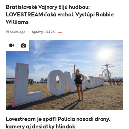
Bratislavské Vajnory žijú hudbou:
LOVESTREAM čaká vrchol. Vystúpi Robbie
Williams
15 hours ago
Správy JOJ 24
Lovestream je späť! Polícia nasadí drony,
kamery aj desiatky hliadok