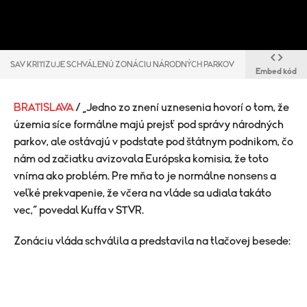
SAV KRITIZUJE SCHVÁLENÚ ZONÁCIU NÁRODNÝCH PARKOV
Embed kód
BRATISLAVA
/ „Jedno zo znení uznesenia hovorí o tom, že
územia síce formálne majú prejsť pod správy národných
parkov, ale ostávajú v podstate pod štátnym podnikom, čo
nám od začiatku avizovala Európska komisia, že toto
vníma ako problém. Pre mňa to je normálne nonsens a
veľké prekvapenie, že včera na vláde sa udiala takáto
vec,“ povedal Kuffa v STVR.
Zonáciu vláda schválila a predstavila na tlačovej besede: