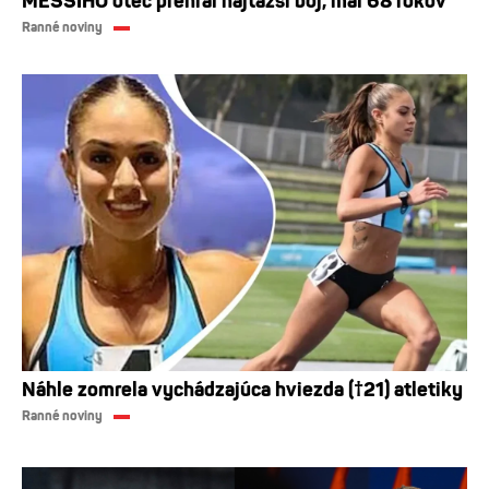
MESSIHO otec prehral najťažší boj, mal 68 rokov
Ranné noviny
Náhle zomrela vychádzajúca hviezda (†21) atletiky
Ranné noviny