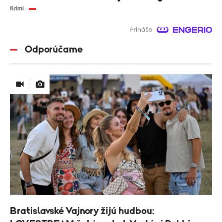
Krimi
Odporúčame
Bratislavské Vajnory žijú hudbou: