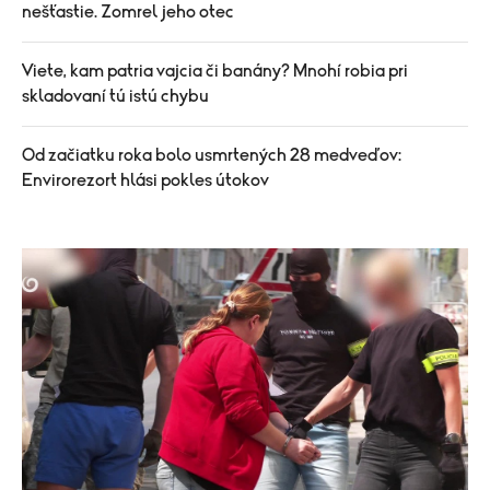
nešťastie. Zomrel jeho otec
Viete, kam patria vajcia či banány? Mnohí robia pri
skladovaní tú istú chybu
Od začiatku roka bolo usmrtených 28 medveďov:
Envirorezort hlási pokles útokov