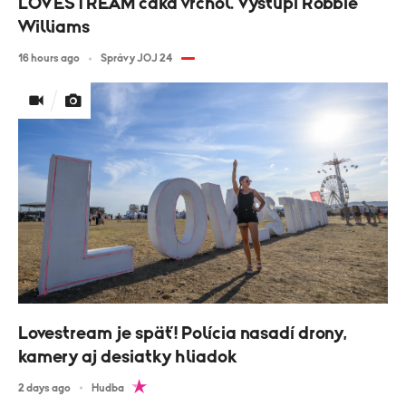
LOVESTREAM čaká vrchol. Vystúpi Robbie
Williams
16 hours ago
Správy JOJ 24
Lovestream je späť! Polícia nasadí drony,
kamery aj desiatky hliadok
2 days ago
Hudba