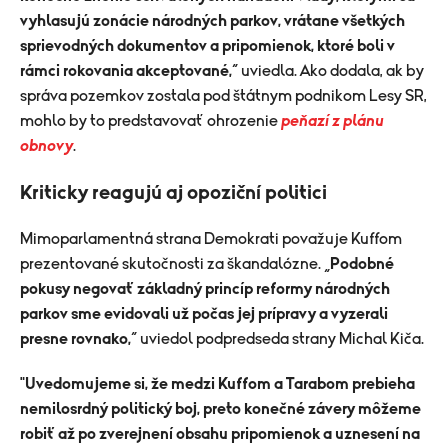
vyhlasujú zonácie národných parkov, vrátane všetkých
sprievodných dokumentov a pripomienok, ktoré boli v
rámci rokovania akceptované,
“ uviedla. Ako dodala, ak by
správa pozemkov zostala pod štátnym podnikom Lesy SR,
mohlo by to predstavovať ohrozenie
peňazí z plánu
obnovy
.
Kriticky reagujú aj opoziční politici
Mimoparlamentná strana Demokrati považuje Kuffom
prezentované skutočnosti za škandalózne. „
Podobné
pokusy negovať základný princíp reformy národných
parkov sme evidovali už počas jej prípravy a vyzerali
presne rovnako,
“ uviedol podpredseda strany Michal Kiča.
"
Uvedomujeme si, že medzi Kuffom a Tarabom prebieha
nemilosrdný politický boj, preto konečné závery môžeme
robiť až po zverejnení obsahu pripomienok a uznesení na