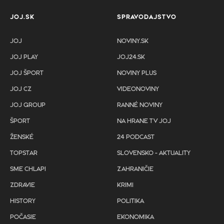
JOJ.SK
SPRAVODAJSTVO
JOJ
NOVINY.SK
JOJ PLAY
JOJ24.SK
JOJ ŠPORT
NOVINY PLUS
JOJ CZ
VIDEONOVINY
JOJ GROUP
RANNÉ NOVINY
ŠPORT
NA HRANE TV JOJ
ŽENSKÉ
24 PODCAST
TOPSTAR
SLOVENSKO - AKTUALITY
SME CHLAPI
ZAHRANIČIE
ZDRAVIE
KRIMI
HISTORY
POLITIKA
POČASIE
EKONOMIKA