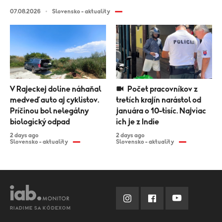
07.08.2026
Slovensko - aktuality
V Rajeckej doline náhaňal
Počet pracovníkov z
medveď auto aj cyklistov.
tretích krajín narástol od
Príčinou bol nelegálny
januára o 10-tisíc. Najviac
biologický odpad
ich je z Indie
2 days ago
2 days ago
Slovensko - aktuality
Slovensko - aktuality
RIADIME SA KÓDEXOM