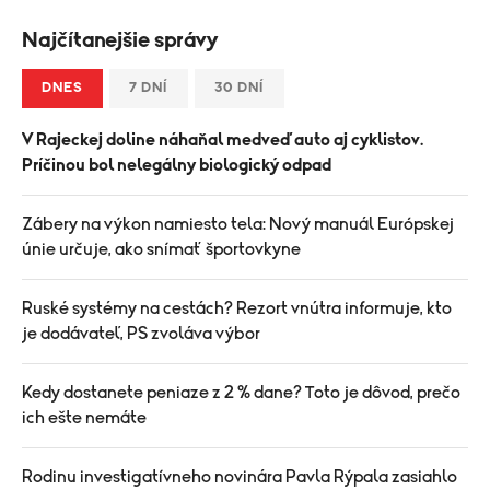
Najčítanejšie správy
DNES
7 DNÍ
30 DNÍ
V Rajeckej doline náhaňal medveď auto aj cyklistov.
Príčinou bol nelegálny biologický odpad
Zábery na výkon namiesto tela: Nový manuál Európskej
únie určuje, ako snímať športovkyne
Ruské systémy na cestách? Rezort vnútra informuje, kto
je dodávateľ, PS zvoláva výbor
Kedy dostanete peniaze z 2 % dane? Toto je dôvod, prečo
ich ešte nemáte
Rodinu investigatívneho novinára Pavla Rýpala zasiahlo