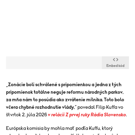
Embed kód
​„
Zonácie boli schválené s pripomienkou a jedna z tých
pripomienok totálne neguje reformu národných parkov,
za mňa nám to posúdia ako zvrátenie mílnika. Toto bolo
včera chybné rozhodnutie vlády,
“ povedal Filip Kuffa vo
štvrtok 2. júla 2026
v relácii Z prvej ruky Rádia Slovensko
.
Európska komisia by mohla mať podľa Kuffu, ktorý