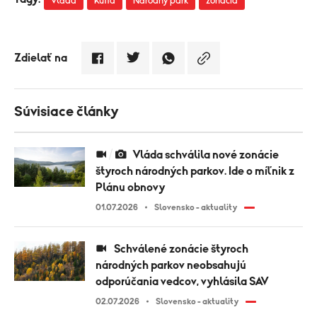
Vláda
Kuffa
Národný park
zonacia
Zdielať na
Súvisiace články
Vláda schválila nové zonácie
štyroch národných parkov. Ide o míľnik z
Plánu obnovy
01.07.2026
Slovensko - aktuality
Schválené zonácie štyroch
národných parkov neobsahujú
odporúčania vedcov, vyhlásila SAV
02.07.2026
Slovensko - aktuality