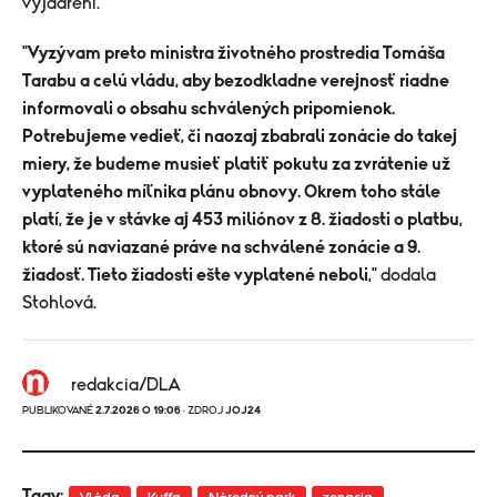
vyjadrení.
"
Vyzývam preto ministra životného prostredia Tomáša
Tarabu a celú vládu, aby bezodkladne verejnosť riadne
informovali o obsahu schválených pripomienok.
Potrebujeme vedieť, či naozaj zbabrali zonácie do takej
miery, že budeme musieť platiť pokutu za zvrátenie už
vyplateného míľnika plánu obnovy. Okrem toho stále
platí, že je v stávke aj 453 miliónov z 8. žiadosti o platbu,
ktoré sú naviazané práve na schválené zonácie a 9.
žiadosť. Tieto žiadosti ešte vyplatené neboli,
" dodala
Stohlová.
redakcia/DLA
PUBLIKOVANÉ
2.7.2026 O 19:06
· ZDROJ
JOJ24
Tagy: