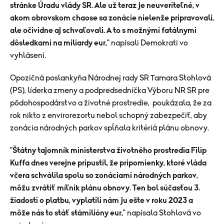
stránke Úradu vlády SR. Ale už teraz je neuveriteľné, v
akom obrovskom chaose sa zonácie nielenže pripravovali,
ale očividne aj schvaľovali. A to s možnými fatálnymi
dôsledkami na miliardy eur,
" napísali Demokrati vo
vyhlásení.
Opozičná poslankyňa Národnej rady SR Tamara Stohlová
(PS), líderka zmeny a podpredsedníčka Výboru NR SR pre
pôdohospodárstvo a životné prostredie, poukázala, že za
rok nikto z envirorezortu nebol schopný zabezpečiť, aby
zonácia národných parkov spĺňala kritériá plánu obnovy.
"
Štátny tajomník ministerstva životného prostredia Filip
Kuffa dnes verejne pripustil, že pripomienky, ktoré vláda
včera schválila spolu so zonáciami národných parkov,
môžu zvrátiť míľnik plánu obnovy. Ten bol súčasťou 3.
žiadosti o platbu, vyplatili nám ju ešte v roku 2023 a
môže nás to stáť stámilióny eur,
" napísala Stohlová vo