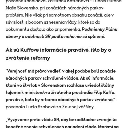
pôvodne kandidoval za stranu Kotlebovci - Ľudová strana
Naše Slovensko
,
pri zonáciách národných parkov
problém. Nie však pri samotnom obsahu zonácií, ale v
súvislosti s bodom uznesenia vlády, ktoré sa do
dokumentu dostalo ako pripomienka.
Podmienky Plánu
obnovy a odolnosti SR podľa neho nie sú splnené.
Ak sú Kuffove informácie pravdivé, išlo by o
zvrátenie reformy
"
Verejnosť má právo vedieť, v akej podobe boli zonácie
národných parkov schválené vládou. Ak sú informácie,
ktoré vo štvrtok v Slovenskom rozhlase uviedol štátny
tajomník ministerstva životného prostredia Filip Kuffa,
pravdivé, bola by reforma národných parkov zvrátená,
"
povedala Lucia Szabová zo Zelenej väčšiny.
„
Vyzývame preto vládu SR, aby bezodkladne zverejnila
konečné znenie schválených nariadení vlády, ktorými sa