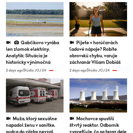
Gabčíkovo vyrába
Pijete v horúčavách
len zlomok elektriny.
ľadové nápoje? Robíte
Analytik: Situácia je
obrovskú chybu, varuje
historicky výnimočná
záchranár Viliam Dobiáš
2 days ago
Štúdio JOJ 24
2 days ago
Štúdio JOJ 24
Muža, ktorý sexuálne
Mochovce spustili
napadol ženu v sanitke,
štvrtý reaktor. Odborník
sudca do väzby nevzal
vysvetľuje, čo sa teraz deje