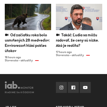
Od začiatku roka bolo
Takáč: Ľudia sa môžu
usmrtených 28 medveďov:
radovať, že ceny sú nízke.
Envirorezort hlási pokles
Aká je realita?
útokov
17 hours ago
Slovensko - aktuality
16 hours ago
Slovensko - aktuality
RIADIME SA KÓDEXOM