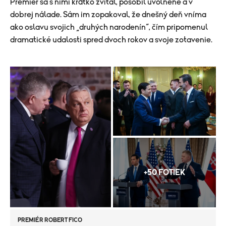
Premiér sa s nimi krátko zvítal, pôsobil uvoľnene a v
dobrej nálade. Sám im zopakoval, že dnešný deň vníma
ako oslavu svojich „druhých narodenín“, čím pripomenul
dramatické udalosti spred dvoch rokov a svoje zotavenie.
+50 FOTIEK
PREMIÉR ROBERT FICO