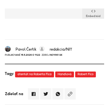
Embed kód
Pavol Čertík
redakcia/NIT
PUBLIKOVANÉ
15.5.2026 O 11:22
· ZDROJ
NOVINY.SK
Tagy:
atentát na Roberta Fica
Handlová
Robert Fico
Zdielať na