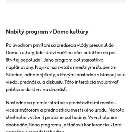
Nabitý program v Dome kultúry
Po úvodnom privítaní sa predseda vlády presunul do
Domu kultúry, kde strávi väčšinu dňa, približne do pol
štvrtej popoludní. Jeho program bol starostlivo
naplánovaný. Najskôr sa zvítal s miestnymi študentmi
Strednej odbornej školy, s ktorými následne v hlavnej sále
viedol prednášku a diskusiu. Táto interakcia mala trvať
približne do štvrť na dvanásť.
Následne sa premiér stretne s predstaviteľmi mesta –
viceprimátorom a prednostkou mestského úradu. Na toto
stretnutie vyčlenil približne pol hodiny. Vyvrcholením
doobedňajšieho programu je tlačová konferencia, ktorá