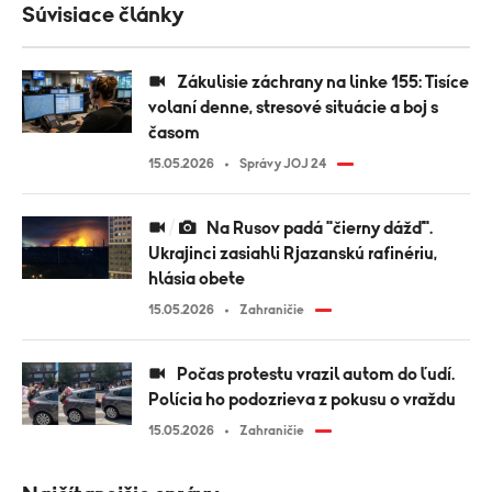
Súvisiace články
Zákulisie záchrany na linke 155: Tisíce
volaní denne, stresové situácie a boj s
časom
15.05.2026
Správy JOJ 24
Na Rusov padá "čierny dážď".
Ukrajinci zasiahli Rjazanskú rafinériu,
hlásia obete
15.05.2026
Zahraničie
Počas protestu vrazil autom do ľudí.
Polícia ho podozrieva z pokusu o vraždu
15.05.2026
Zahraničie