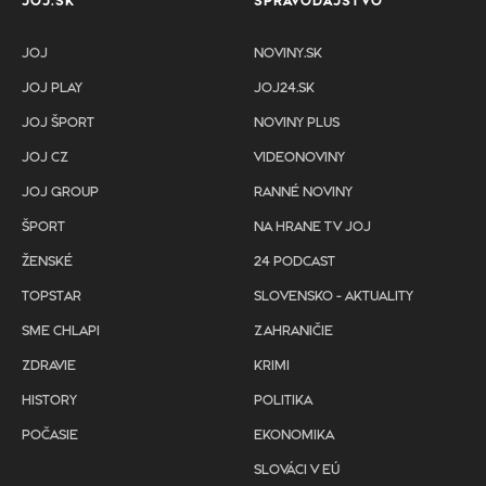
JOJ.SK
SPRAVODAJSTVO
JOJ
NOVINY.SK
JOJ PLAY
JOJ24.SK
JOJ ŠPORT
NOVINY PLUS
JOJ CZ
VIDEONOVINY
JOJ GROUP
RANNÉ NOVINY
ŠPORT
NA HRANE TV JOJ
ŽENSKÉ
24 PODCAST
TOPSTAR
SLOVENSKO - AKTUALITY
SME CHLAPI
ZAHRANIČIE
ZDRAVIE
KRIMI
HISTORY
POLITIKA
POČASIE
EKONOMIKA
SLOVÁCI V EÚ