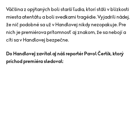
Väčšina z opýtaných boli starší ľudia, ktorí stáli v blízkosti
miesta atentátu a boli svedkami tragédie. Vyjadrili nádej,
že nič podobné sa už v Handlovej nikdy nezopakuje. Pre
nich je premiérova prítomnosť aj znakom, že sa nebojí a
cíti sa v Handlovej bezpečne.
Do Handlovej zavítal aj náš reportér Pavol Čertík, ktorý
príchod premiéra sledoval: