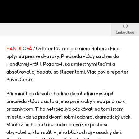
Embed kód
HANDLOVÁ
/ Od atentátu na premiéra Roberta Fica
uplynuli presne dva roky. Predseda vlády sa dnes do
Handlovej vrátil. Pozdravil sa s miestnymi ľuďmi a
absolvoval aj debatu so študentami. Viac povie reportér
Pavol Čertík.
Pár minút po desiatej hodine dopoludnia vystúpil
predseda vlády z auta a jeho prvé kroky viedli priamo k
priaznivcom. Tí ho netrpezlivo očakávali na tom istom
mieste, kde sa pred dvomi rokmi odohral dramatický útok.
Mnohí z nich boli tí istí ľudia, prevažne postarší
obyvatelia, ktorí stáli v jeho blízkosti aj v osudný deň.