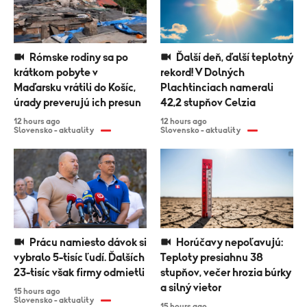
Rómske rodiny sa po
Ďalší deň, ďalší teplotný
krátkom pobyte v
rekord! V Dolných
Maďarsku vrátili do Košíc,
Plachtinciach namerali
úrady preverujú ich presun
42,2 stupňov Celzia
12 hours ago
12 hours ago
Slovensko - aktuality
Slovensko - aktuality
Prácu namiesto dávok si
Horúčavy nepoľavujú:
vybralo 5-tisíc ľudí. Ďalších
Teploty presiahnu 38
23-tisíc však firmy odmietli
stupňov, večer hrozia búrky
a silný vietor
15 hours ago
Slovensko - aktuality
15 hours ago