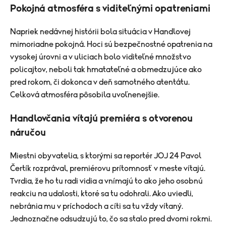
Pokojná atmosféra s viditeľnými opatreniami
Napriek nedávnej histórii bola situácia v Handlovej
mimoriadne pokojná. Hoci sú bezpečnostné opatrenia na
vysokej úrovni a v uliciach bolo viditeľné množstvo
policajtov, neboli tak hmatateľné a obmedzujúce ako
pred rokom, či dokonca v deň samotného atentátu.
Celková atmosféra pôsobila uvoľnenejšie.
Handlovčania vítajú premiéra s otvorenou
náručou
Miestni obyvatelia, s ktorými sa reportér JOJ 24 Pavol
Čertík rozprával, premiérovu prítomnosť v meste vítajú.
Tvrdia, že ho tu radi vidia a vnímajú to ako jeho osobnú
reakciu na udalosti, ktoré sa tu odohrali. Ako uviedli,
nebránia mu v príchodoch a cíti sa tu vždy vítaný.
Jednoznačne odsudzujú to, čo sa stalo pred dvomi rokmi.