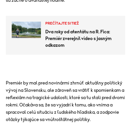
sa začne o dvanástej hodine.
PREČÍTAJTE SI TIEŽ
Dva roky od atentátu na R. Fica:
Premiér zverejnil video s jasným
odkazom
Premiér by mal pred novinármi zhrnúť aktuálny politický
vývoj na Slovensku, ale zároveň sa vrátiť k spomienkam a
reflexiám na tragické udalosti, ktoré sa tu stali pred dvomi
rokmi. Očakáva sa, že sa vyjadrí k tomu, ako vníma a
spracoval celú situáciu z ľudského hľadiska, a zodpovie
otázky týkajúce sa vnútroštátnej politiky.