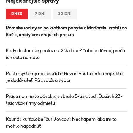
Najčítanejšie správy
DNES
7 DNÍ
30 DNÍ
Rómske rodiny sa po krátkom pobyte v Maďarsku vrátili do
Košíc, úrady preverujú ich presun
Kedy dostanete peniaze z 2 % dane? Toto je dôvod, prečo
ich ešte nemáte
Ruské systémy na cestách? Rezort vnútra informuje, kto
je dodávateľ, PS zvoláva výbor
Prácu namiesto dávok si vybralo 5-tisíc ľudí. Ďalších 23-
tisíc však firmy odmietli
Kaliňák ku žalobe "čurillovcov": Nechápem, ako im to
mohlo napadnúť