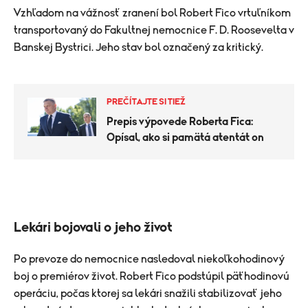
Vzhľadom na vážnosť zranení bol Robert Fico vrtuľníkom
transportovaný do Fakultnej nemocnice F. D. Roosevelta v
Banskej Bystrici. Jeho stav bol označený za kritický.
PREČÍTAJTE SI TIEŽ
Prepis výpovede Roberta Fica:
Opísal, ako si pamätá atentát on
Lekári bojovali o jeho život
Po prevoze do nemocnice nasledoval niekoľkohodinový
boj o premiérov život. Robert Fico podstúpil päťhodinovú
operáciu, počas ktorej sa lekári snažili stabilizovať jeho