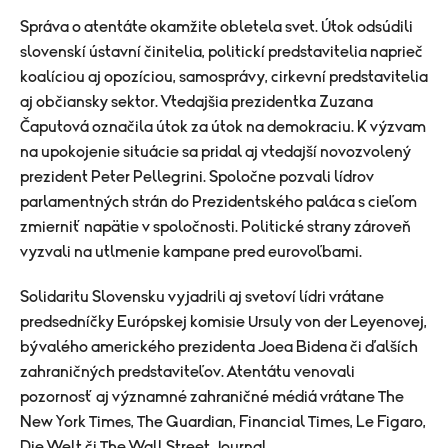
Správa o atentáte okamžite obletela svet. Útok odsúdili
slovenskí ústavní činitelia, politickí predstavitelia naprieč
koalíciou aj opozíciou, samosprávy, cirkevní predstavitelia
aj občiansky sektor. Vtedajšia prezidentka Zuzana
Čaputová označila útok za útok na demokraciu. K výzvam
na upokojenie situácie sa pridal aj vtedajší novozvolený
prezident Peter Pellegrini. Spoločne pozvali lídrov
parlamentných strán do Prezidentského paláca s cieľom
zmierniť napätie v spoločnosti. Politické strany zároveň
vyzvali na utlmenie kampane pred eurovoľbami.
Solidaritu Slovensku vyjadrili aj svetoví lídri vrátane
predsedníčky Európskej komisie Ursuly von der Leyenovej,
bývalého amerického prezidenta Joea Bidena či ďalších
zahraničných predstaviteľov. Atentátu venovali
pozornosť aj významné zahraničné médiá vrátane The
New York Times, The Guardian, Financial Times, Le Figaro,
Die Welt či The Wall Street Journal.