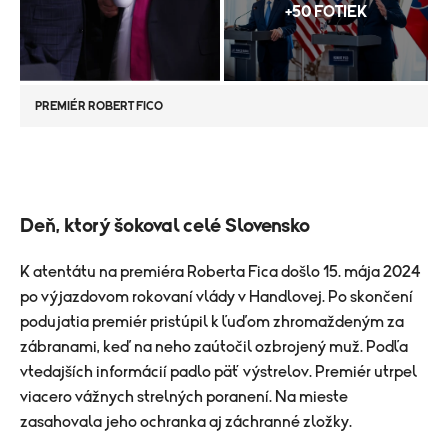
+50 FOTIEK
PREMIÉR ROBERT FICO
Deň, ktorý šokoval celé Slovensko
K atentátu na premiéra Roberta Fica došlo 15. mája 2024
po výjazdovom rokovaní vlády v Handlovej. Po skončení
podujatia premiér pristúpil k ľuďom zhromaždeným za
zábranami, keď na neho zaútočil ozbrojený muž. Podľa
vtedajších informácií padlo päť výstrelov. Premiér utrpel
viacero vážnych strelných poranení. Na mieste
zasahovala jeho ochranka aj záchranné zložky.