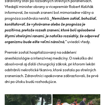
zdravotný stav po rozsiahlych strelných poraneniach.
Vtedajší minister obrany a vicepremiér Robert Kaliňák
informoval, že rozsah zranení bol mimoriadne vážny a
prognóza zostávala neistá.
„Nemôžem zatiaľ, bohužiaľ,
konštatovať, že vyhrávame alebo že prognóza je
pozitívna, pretože rozsah zranení, ktoré boli spôsobené
štyrmi strelnými ranami, je natoľko rozsiahly, že odpoveď
organizmu bude ešte veľmi náročná,“
uviedol vtedy.
Premiér zostal hospitalizovaný na oddelení
anestéziológie a intenzívnej medicíny. O niekoľko dní
absolvoval aj ďalší chirurgický zákrok, pri ktorom lekári
odstránili nekrotické tkanivo, ktoré zostalo po strelných
zraneniach. Zdravotníci opakovane zdôrazňovali, že prvé
dni po útoku budú rozhodujúce.