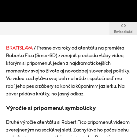
Embed kód
BRATISLAVA
/ Presne dva roky od atentátu na premiéra
Roberta Fica (Smer-SD) zverejnil predseda vlády video,
ktorým si pripomenul jeden z najdramatickejších
momentov svojho života aj novodobej slovenskej politiky.
Vo videu zachytáva svoj beh na hrádzi, spoločnosť mu
robí jeho pes a zábery sa končia kúpaním v jazierku. Na
záver pridáva krátky, no jasný odkaz.
Výročie si pripomenul symbolicky
Druhé výročie atentátu si Robert Fico pripomenul videom
zverejneným na sociálnej sieti. Zachytáva ho počas behu