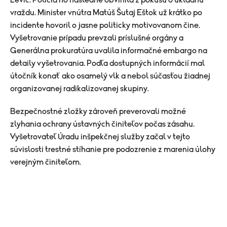
Levíc. Polícia ho následne obvinila z pokusu o úkladnú
vraždu. Minister vnútra Matúš Šutaj Eštok už krátko po
incidente hovoril o jasne politicky motivovanom čine.
Vyšetrovanie prípadu prevzali príslušné orgány a
Generálna prokuratúra uvalila informačné embargo na
detaily vyšetrovania. Podľa dostupných informácií mal
útočník konať ako osamelý vlk a nebol súčasťou žiadnej
organizovanej radikalizovanej skupiny.
Bezpečnostné zložky zároveň preverovali možné
zlyhania ochrany ústavných činiteľov počas zásahu.
Vyšetrovateľ Úradu inšpekčnej služby začal v tejto
súvislosti trestné stíhanie pre podozrenie z marenia úlohy
verejným činiteľom.