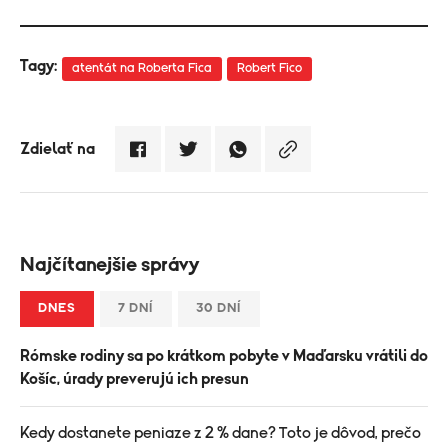
Tagy:
atentát na Roberta Fica
Robert Fico
Zdielať na
Najčítanejšie správy
DNES
7 DNÍ
30 DNÍ
Rómske rodiny sa po krátkom pobyte v Maďarsku vrátili do
Košíc, úrady preverujú ich presun
Kedy dostanete peniaze z 2 % dane? Toto je dôvod, prečo