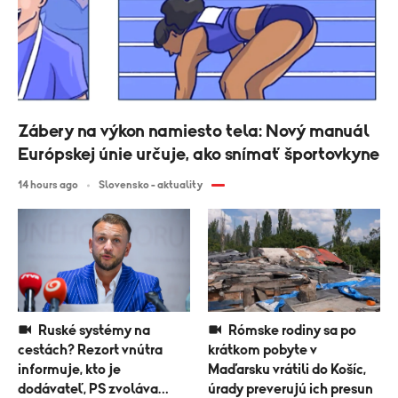
Zábery na výkon namiesto tela: Nový manuál
Európskej únie určuje, ako snímať športovkyne
14 hours ago
Slovensko - aktuality
Ruské systémy na
Rómske rodiny sa po
cestách? Rezort vnútra
krátkom pobyte v
informuje, kto je
Maďarsku vrátili do Košíc,
dodávateľ, PS zvoláva
úrady preverujú ich presun