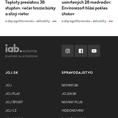
Teploty presiahnu 38
usmrtených 28 medveďov:
stupňov, večer hrozia búrky
Envirorezort hlási pokles
a silný vietor
útokov
a day ago
Slovensko - aktuality
a day ago
Slovensko - aktuality
RIADIME SA KÓDEXOM
JOJ.SK
SPRAVODAJSTVO
JOJ
NOVINY.SK
JOJ PLAY
JOJ24.SK
JOJ ŠPORT
NOVINY PLUS
JOJ CZ
VIDEONOVINY