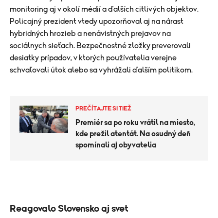
monitoring aj v okolí médií a ďalších citlivých objektov.
Policajný prezident vtedy upozorňoval aj na nárast
hybridných hrozieb a nenávistných prejavov na
sociálnych sieťach. Bezpečnostné zložky preverovali
desiatky prípadov, v ktorých používatelia verejne
schvaľovali útok alebo sa vyhrážali ďalším politikom.
PREČÍTAJTE SI TIEŽ
Premiér sa po roku vrátil na miesto,
kde prežil atentát. Na osudný deň
spomínali aj obyvatelia
Reagovalo Slovensko aj svet