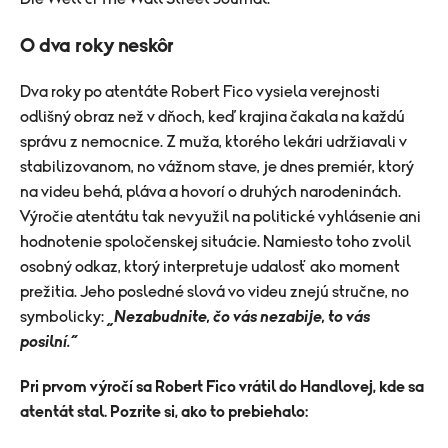
O dva roky neskôr
Dva roky po atentáte Robert Fico vysiela verejnosti
odlišný obraz než v dňoch, keď krajina čakala na každú
správu z nemocnice. Z muža, ktorého lekári udržiavali v
stabilizovanom, no vážnom stave, je dnes premiér, ktorý
na videu behá, pláva a hovorí o druhých narodeninách.
Výročie atentátu tak nevyužil na politické vyhlásenie ani
hodnotenie spoločenskej situácie. Namiesto toho zvolil
osobný odkaz, ktorý interpretuje udalosť ako moment
prežitia. Jeho posledné slová vo videu znejú stručne, no
symbolicky:
„Nezabudnite, čo vás nezabije, to vás
posilní.“
Pri prvom výročí sa Robert Fico vrátil do Handlovej, kde sa
atentát stal. Pozrite si, ako to prebiehalo: