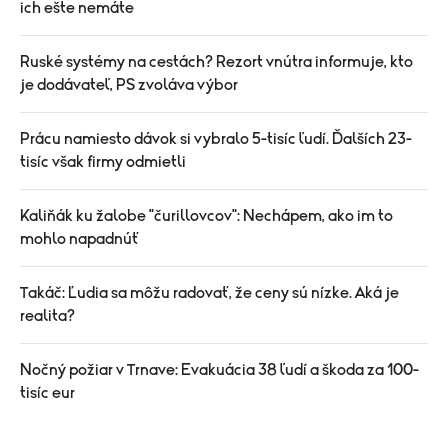
ich ešte nemáte
Ruské systémy na cestách? Rezort vnútra informuje, kto
je dodávateľ, PS zvoláva výbor
Prácu namiesto dávok si vybralo 5-tisíc ľudí. Ďalších 23-
tisíc však firmy odmietli
Kaliňák ku žalobe "čurillovcov": Nechápem, ako im to
mohlo napadnúť
Takáč: Ľudia sa môžu radovať, že ceny sú nízke. Aká je
realita?
Nočný požiar v Trnave: Evakuácia 38 ľudí a škoda za 100-
tisíc eur