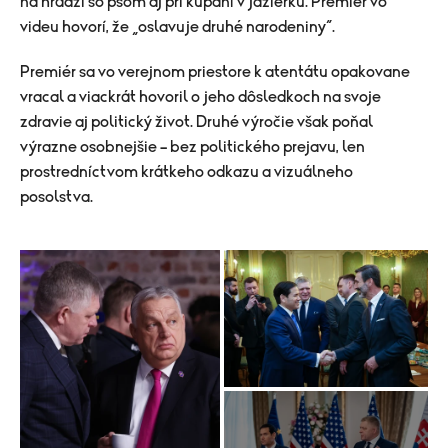
na hrádzi so psom aj pri kúpaní v jazierku. Premiér vo
videu hovorí, že „oslavuje druhé narodeniny“.
Premiér sa vo verejnom priestore k atentátu opakovane
vracal a viackrát hovoril o jeho dôsledkoch na svoje
zdravie aj politický život. Druhé výročie však poňal
výrazne osobnejšie – bez politického prejavu, len
prostredníctvom krátkeho odkazu a vizuálneho
posolstva.