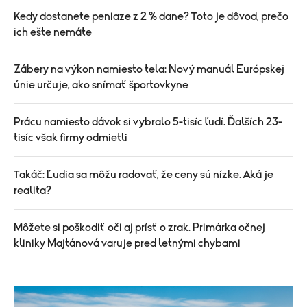
Kedy dostanete peniaze z 2 % dane? Toto je dôvod, prečo
ich ešte nemáte
Zábery na výkon namiesto tela: Nový manuál Európskej
únie určuje, ako snímať športovkyne
Prácu namiesto dávok si vybralo 5-tisíc ľudí. Ďalších 23-
tisíc však firmy odmietli
Takáč: Ľudia sa môžu radovať, že ceny sú nízke. Aká je
realita?
Môžete si poškodiť oči aj prísť o zrak. Primárka očnej
kliniky Majtánová varuje pred letnými chybami