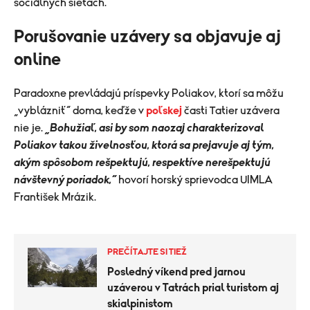
sociálnych sieťach.
Porušovanie uzávery sa objavuje aj
online
Paradoxne prevládajú príspevky Poliakov, ktorí sa môžu
„vyblázniť“ doma, keďže v
poľskej
časti Tatier uzávera
nie je.
„Bohužiaľ, asi by som naozaj charakterizoval
Poliakov takou živelnosťou, ktorá sa prejavuje aj tým,
akým spôsobom rešpektujú, respektíve nerešpektujú
návštevný poriadok,“
hovorí horský sprievodca UIMLA
František Mrázik.
PREČÍTAJTE SI TIEŽ
Posledný víkend pred jarnou
uzáverou v Tatrách prial turistom aj
skialpinistom