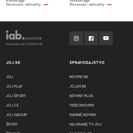
6 hours ago
19 hours ago
Slovensko - aktuality
Slovensko - aktuality
RIADIME SA KÓDEXOM
JOJ.SK
SPRAVODAJSTVO
JOJ
NOVINY.SK
JOJ PLAY
JOJ24.SK
JOJ ŠPORT
NOVINY PLUS
JOJ CZ
VIDEONOVINY
JOJ GROUP
RANNÉ NOVINY
ŠPORT
NA HRANE TV JOJ