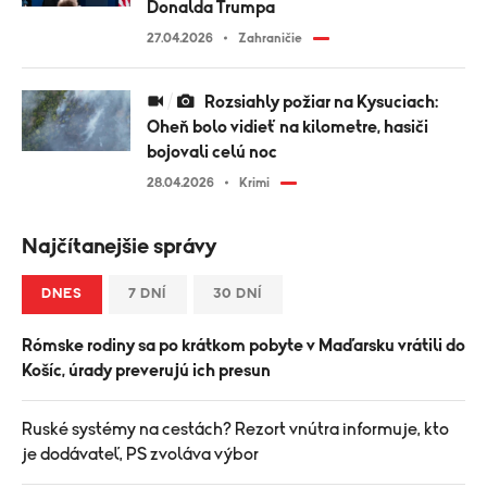
Donalda Trumpa
27.04.2026
Zahraničie
Rozsiahly požiar na Kysuciach:
Oheň bolo vidieť na kilometre, hasiči
bojovali celú noc
28.04.2026
Krimi
Najčítanejšie správy
DNES
7 DNÍ
30 DNÍ
Rómske rodiny sa po krátkom pobyte v Maďarsku vrátili do
Košíc, úrady preverujú ich presun
Ruské systémy na cestách? Rezort vnútra informuje, kto
je dodávateľ, PS zvoláva výbor