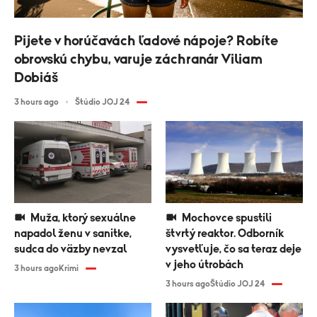
Pijete v horúčavách ľadové nápoje? Robíte
obrovskú chybu, varuje záchranár Viliam
Dobiáš
3 hours ago
Štúdio JOJ 24
Muža, ktorý sexuálne
Mochovce spustili
napadol ženu v sanitke,
štvrtý reaktor. Odborník
sudca do väzby nevzal
vysvetľuje, čo sa teraz deje
v jeho útrobách
3 hours ago
Krimi
3 hours ago
Štúdio JOJ 24