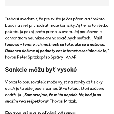
Treba si uvedomiť, že pre svište je čas párenia a čoskoro
budú na svet prichádzať malé kamzíky. Aj tie na to všetko
potrebujú pokoj, preto prísna uzávera. Jej porušovanie
ochranárom neunikne ani na sociálnych sieťach.
„Naši
ľudia sú v teréne, ich možnosti sú také, aké sú a riešia sa.
Dokonca riešime aj podnety cez internet a sociálne siete,“
hovorí Peter Spitzkopf zo Správy TANAP.
Sankcie môžu byť vysoké
V praxi to porušovateľa môže vyjsť na stovky až tisícky
eur.
A je tu ešte jeden rozmer. Štve to ľudí, ktorí uzáveru
dodržujú.
„Samozrejme, že mi to nepríde fér, keď ja sa
snažím veci rešpektovať,“
hovorí Mrázik.
Pozor aj na poľskú stranu