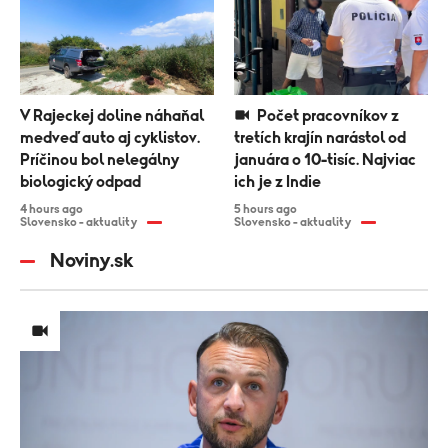
V Rajeckej doline náhaňal
Počet pracovníkov z
medveď auto aj cyklistov.
tretích krajín narástol od
Príčinou bol nelegálny
januára o 10-tisíc. Najviac
biologický odpad
ich je z Indie
4 hours ago
5 hours ago
Slovensko - aktuality
Slovensko - aktuality
Noviny.sk