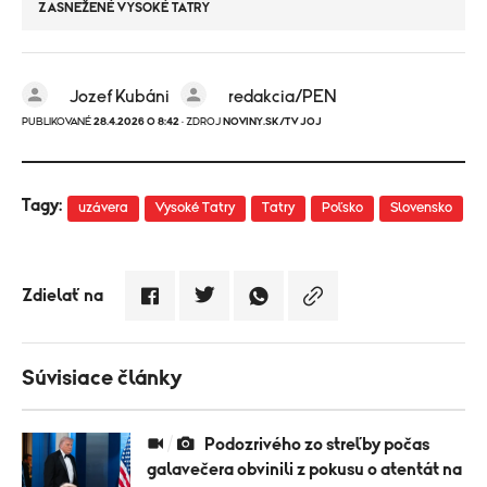
ZASNEŽENÉ VYSOKÉ TATRY
Jozef Kubáni
redakcia/PEN
PUBLIKOVANÉ
28.4.2026 O 8:42
· ZDROJ
NOVINY.SK/TV JOJ
Tagy:
uzávera
Vysoké Tatry
Tatry
Poľsko
Slovensko
Zdielať na
Súvisiace články
Podozrivého zo streľby počas
galavečera obvinili z pokusu o atentát na