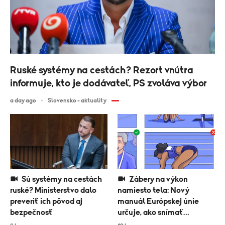
Ruské systémy na cestách? Rezort vnútra
informuje, kto je dodávateľ, PS zvoláva výbor
a day ago
Slovensko - aktuality
Sú systémy na cestách
Zábery na výkon
ruské? Ministerstvo dalo
namiesto tela: Nový
preveriť ich pôvod aj
manuál Európskej únie
bezpečnosť
určuje, ako snímať
športovkyne