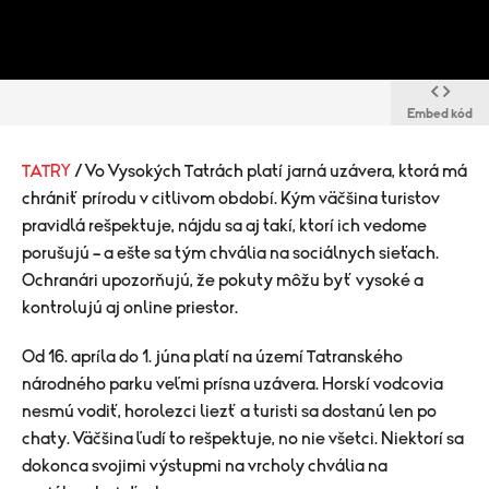
Embed kód
TATRY
/ Vo Vysokých Tatrách platí jarná uzávera, ktorá má
chrániť prírodu v citlivom období. Kým väčšina turistov
pravidlá rešpektuje, nájdu sa aj takí, ktorí ich vedome
porušujú – a ešte sa tým chvália na sociálnych sieťach.
Ochranári upozorňujú, že pokuty môžu byť vysoké a
kontrolujú aj online priestor.
Od 16. apríla do 1. júna platí na území Tatranského
národného parku veľmi prísna uzávera. Horskí vodcovia
nesmú vodiť, horolezci liezť a turisti sa dostanú len po
chaty. Väčšina ľudí to rešpektuje, no nie všetci. N
iektorí sa
dokonca svojimi výstupmi na vrcholy chvália na