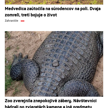
Medvedica zaútočila na súrodencov na poli. Dvaja
zomreli, tretí bojuje o život
Zahraničie
Zoo zverejnila znepokojivé zábery. Návštevníci
hádzali po zvieratách kamene a iné predmety