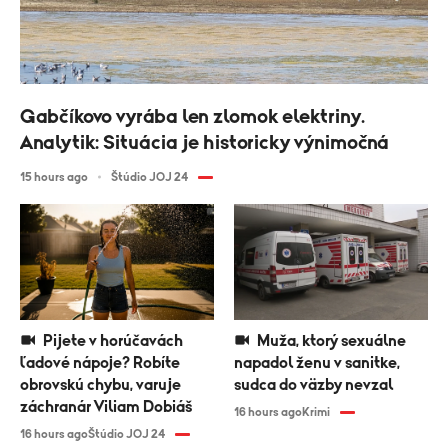
Gabčíkovo vyrába len zlomok elektriny.
Analytik: Situácia je historicky výnimočná
15 hours ago
Štúdio JOJ 24
Pijete v horúčavách
Muža, ktorý sexuálne
ľadové nápoje? Robíte
napadol ženu v sanitke,
obrovskú chybu, varuje
sudca do väzby nevzal
záchranár Viliam Dobiáš
16 hours ago
Krimi
16 hours ago
Štúdio JOJ 24