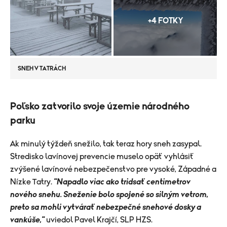
+4 FOTKY
SNEH V TATRÁCH
Poľsko zatvorilo svoje územie národného
parku
​Ak minulý týždeň snežilo, tak teraz hory sneh zasypal.
Stredisko lavínovej prevencie muselo opäť vyhlásiť
zvýšené lavínové nebezpečenstvo pre vysoké, Západné a
Nízke Tatry.
"Napadlo viac ako tridsať centimetrov
nového snehu. Sneženie bolo spojené so silným vetrom,
preto sa mohli vytvárať nebezpečné snehové dosky a
vankúše,"
uviedol Pavel Krajčí, SLP HZS.