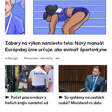
Zábery na výkon namiesto tela: Nový manuál
Európskej únie určuje, ako snímať športovkyne
a day ago
Slovensko - aktuality
Počet pracovníkov z
Sú systémy na cestách
tretích krajín narástol od
ruské? Ministerstvo dalo
januára o 10-tisíc. Najviac
preveriť ich pôvod aj