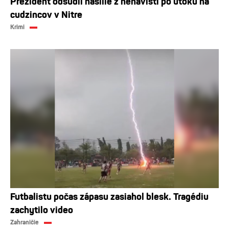
Prezident odsúdil násilie z nenávisti po útoku na
cudzincov v Nitre
Krimi
Futbalistu počas zápasu zasiahol blesk. Tragédiu
zachytilo video
Zahraničie