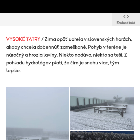
Embed kód
VYSOKÉ TATRY
/ Zima opäť udrela v slovenských horách,
akoby chcela dobehnúť zameškané. Pohyb v teréne je
náročný a hrozia lavíny. Niekto nadáva, niekto sa teší. Z
pohľadu hydrológov platí, že čím je snehu viac, tým
lepšie.