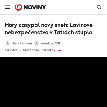
Hory zasypal nový sneh: Lavínové
nebezpečenstvo v Tatrách stúplo
Jozef Kubáni
redakcia/ZR
1.4.2026
Slovensko - aktuality