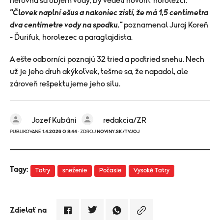
nerovná sa objem vody, by vedeli hovoriť horolezci.
"Človek naplní ešus a nakoniec zistí, že má 1,5 centimetra
dva centimetre vody na spodku,"
poznamenal Juraj Koreň
- Ďurifuk, horolezec a paraglajdista.
A ešte odborníci poznajú 32 tried a podtried snehu. Nech
už je jeho druh akýkoľvek, tešme sa, že napadol, ale
zároveň rešpektujeme jeho silu.
Jozef Kubáni
redakcia/ZR
PUBLIKOVANÉ
1.4.2026 O 8:44
· ZDROJ
NOVINY.SK/TVJOJ
Tagy:
Tatry
sneženie
Počasie
Vysoké Tatry
Zdielať na