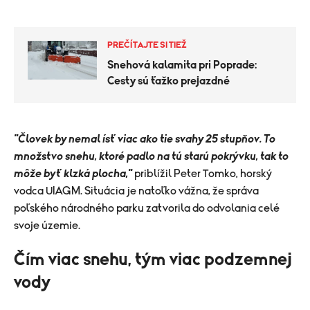
PREČÍTAJTE SI TIEŽ
Snehová kalamita pri Poprade:
Cesty sú ťažko prejazdné
"Človek by nemal ísť viac ako tie svahy 25 stupňov. To
množstvo snehu, ktoré padlo na tú starú pokrývku, tak to
môže byť klzká plocha,"
priblížil Peter Tomko, horský
vodca UIAGM. Situácia je natoľko vážna, že správa
poľského národného parku zatvorila do odvolania celé
svoje územie.
Čím viac snehu, tým viac podzemnej
vody