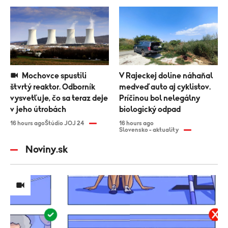
Mochovce spustili
V Rajeckej doline náhaňal
štvrtý reaktor. Odborník
medveď auto aj cyklistov.
vysvetľuje, čo sa teraz deje
Príčinou bol nelegálny
v jeho útrobách
biologický odpad
16 hours ago
Štúdio JOJ 24
16 hours ago
Slovensko - aktuality
Noviny.sk