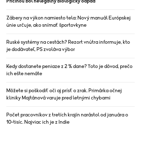
Príčinou bol nelegálny biologický odpad
Zábery na výkon namiesto tela: Nový manuál Európskej
únie určuje, ako snímať športovkyne
Ruské systémy na cestách? Rezort vnútra informuje, kto
je dodávateľ, PS zvoláva výbor
Kedy dostanete peniaze z 2 % dane? Toto je dôvod, prečo
ich ešte nemáte
Môžete si poškodiť oči aj prísť o zrak. Primárka očnej
kliniky Majtánová varuje pred letnými chybami
Počet pracovníkov z tretích krajín narástol od januára o
10-tisíc. Najviac ich je z Indie