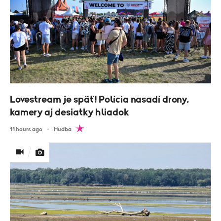
Lovestream je späť! Polícia nasadí drony,
kamery aj desiatky hliadok
11 hours ago
Hudba