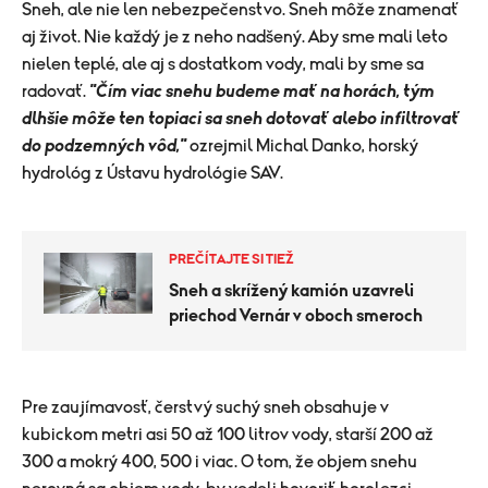
Sneh, ale nie len nebezpečenstvo. Sneh môže znamenať
aj život. Nie každý je z neho nadšený. Aby sme mali leto
nielen teplé, ale aj s dostatkom vody, mali by sme sa
radovať.
"Čím viac snehu budeme mať na horách, tým
dlhšie môže ten topiaci sa sneh dotovať alebo infiltrovať
do podzemných vôd,"
ozrejmil Michal Danko, horský
hydrológ z Ústavu hydrológie SAV.
PREČÍTAJTE SI TIEŽ
Sneh a skrížený kamión uzavreli
priechod Vernár v oboch smeroch
Pre zaujímavosť, čerstvý suchý sneh obsahuje v
kubickom metri asi 50 až 100 litrov vody, starší 200 až
300 a mokrý 400, 500 i viac. O tom, že objem snehu