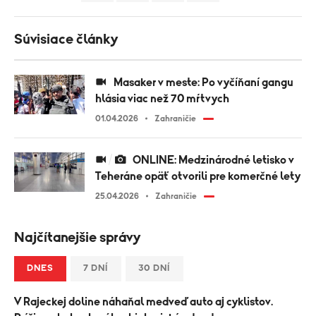
Súvisiace články
Masaker v meste: Po vyčíňaní gangu
hlásia viac než 70 mŕtvych
01.04.2026
Zahraničie
ONLINE: Medzinárodné letisko v
Teheráne opäť otvorili pre komerčné lety
25.04.2026
Zahraničie
Najčítanejšie správy
DNES
7 DNÍ
30 DNÍ
V Rajeckej doline náhaňal medveď auto aj cyklistov.