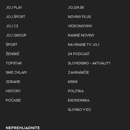
JOJ PLAY
JOJ24.SK
JOJ ŠPORT
NOVINY PLUS
JOJ CZ
VIDEONOVINY
JOJ GROUP
RANNÉ NOVINY
ŠPORT
NA HRANE TV JOJ
ŽENSKÉ
24 PODCAST
TOPSTAR
SLOVENSKO - AKTUALITY
SME CHLAPI
ZAHRANIČIE
ZDRAVIE
KRIMI
HISTORY
POLITIKA
POČASIE
EKONOMIKA
SLOVÁCI V EÚ
NEPREHLIADNITE