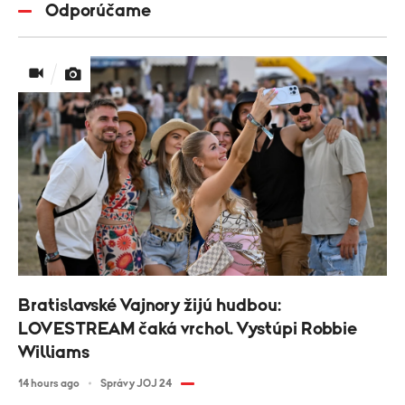
Odporúčame
Bratislavské Vajnory žijú hudbou:
LOVESTREAM čaká vrchol. Vystúpi Robbie
Williams
14 hours ago
Správy JOJ 24