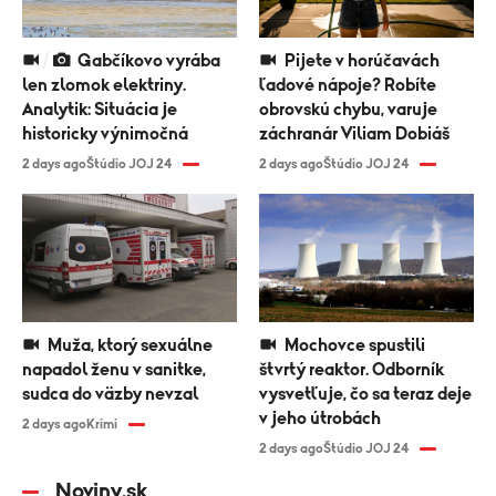
Gabčíkovo vyrába
Pijete v horúčavách
len zlomok elektriny.
ľadové nápoje? Robíte
Analytik: Situácia je
obrovskú chybu, varuje
historicky výnimočná
záchranár Viliam Dobiáš
2 days ago
Štúdio JOJ 24
2 days ago
Štúdio JOJ 24
Muža, ktorý sexuálne
Mochovce spustili
napadol ženu v sanitke,
štvrtý reaktor. Odborník
sudca do väzby nevzal
vysvetľuje, čo sa teraz deje
v jeho útrobách
2 days ago
Krimi
2 days ago
Štúdio JOJ 24
Noviny.sk