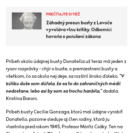
PREČÍTAJTE SI TIEŽ
Záhadný presun busty z Levoče
vyvoláva vlnu kritiky. Odborníci
hovoria o porušení zákona
Príbeh okolo údajnej busty Donatella už teraz má jeden z
rysov rozprávky - chýr o buste, o premiestnení busty a
všetkom, čo sa okolo nej deje, sa rozšíril široko ďaleko.
"V
kútiku duše som dúfala, že sa to do zahraničných médií
nedostane, lebo asi by som sa trochu hanbila,"
dodala.
Kristína Baroni.
Príbeh busty Cecílie Gonzaga, ktorú mal údajne vyrobiť
Donatello, pozorne sleduje aj člen rodiny, ktorá ju
vlastnila pred rokom 1945, Profesor Móritz Csáky. Ten na