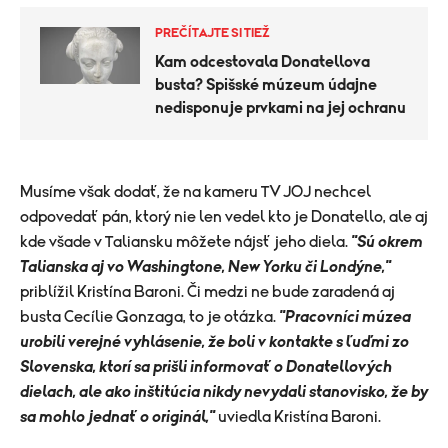
PREČÍTAJTE SI TIEŽ
Kam odcestovala Donatellova
busta? Spišské múzeum údajne
nedisponuje prvkami na jej ochranu
Musíme však dodať, že na kameru TV JOJ nechcel
odpovedať pán, ktorý nie len vedel kto je Donatello, ale aj
kde všade v Taliansku môžete nájsť jeho diela.
"Sú okrem
Talianska aj vo Washingtone, New Yorku či Londýne,"
priblížil Kristína Baroni. Či medzi ne bude zaradená aj
busta Cecílie Gonzaga, to je otázka.
"Pracovníci múzea
urobili verejné vyhlásenie, že boli v kontakte s ľuďmi zo
Slovenska, ktorí sa prišli informovať o Donatellových
dielach, ale ako inštitúcia nikdy nevydali stanovisko, že by
sa mohlo jednať o originál,"
uviedla Kristína Baroni.