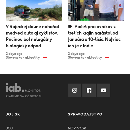
V Rajeckej doline náhaňal
Počet pracovníkov z
medveď auto aj cyklistov.
tretích krajín narástol od
Príčinou bol nelegálny
januára o 10-tisíc. Najviac
biologický odpad
ich je z Indie
2 days ago
2 days ago
Slovensko - aktuality
Slovensko - aktuality
RIADIME SA KÓDEXOM
JOJ.SK
SPRAVODAJSTVO
JOJ
NOVINY.SK