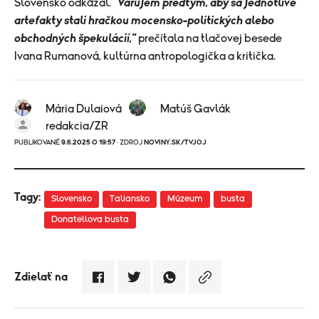
Slovensko odkázal.
"Varujem predtým, aby sa jednotlivé
artefakty stali hračkou mocensko-politických alebo
obchodných špekulácií,"
prečítala na tlačovej besede
Ivana Rumanová, kultúrna antropologička a kritička.
Mária Dulaiová
Matúš Gavlák
redakcia/ZR
PUBLIKOVANÉ
9.6.2025 O 19:57
· ZDROJ
NOVINY.SK/TVJOJ
Tagy:
Slovensko
Taliansko
Múzeum
busta
Donatellova busta
Zdielať na