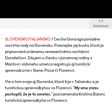
Embed kód
SLOVENSKO/TALIANSKO
/ Cecília Gonzaga poriadne
rozvírila vody na Slovensku. Presnejšie jej busta, ktorá je
pripisovaná známemu renesančnému sochárovi
Donatellovi. Záujem o členku významnej rodiny z
Mantovi i slávneho umelca registrujú aj turistickí
sprievodcovia v Siene, Pizze či Florencii.
​Vie o tom svoje aj Slovenka, ktorá žije v Taliansku a je
turistickou sprievodkyňou vo Florencii.
"My sme zrazu
pochopili, že je to umelec,"
poznamenala Kristína Baroni,
turistická sprievodkyňa vo Florencii.