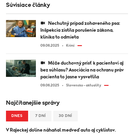
Súvisiace články
Nechutný prípad zohaveného psa:
Inšpekcia zistila porušenie zákona,
klinika to odmieta
09.06.2025
Krimi
Môže duchovný prísť k pacientovi aj
bez súhlasu? Asociácia na ochranu práv
pacienta to jasne vysvetlila
09.06.2025
Slovensko - aktuality
Najčítanejšie správy
DNES
7 DNÍ
30 DNÍ
V Rajeckej doline náhaňal medveď auto aj cyklistov.