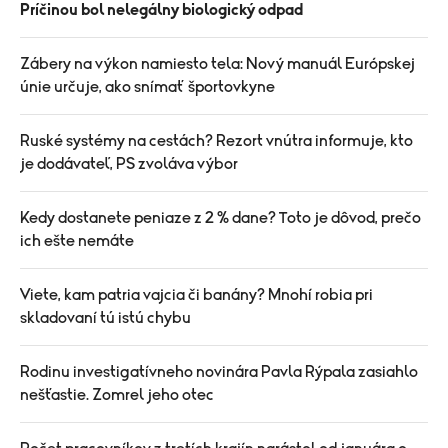
Príčinou bol nelegálny biologický odpad
Zábery na výkon namiesto tela: Nový manuál Európskej
únie určuje, ako snímať športovkyne
Ruské systémy na cestách? Rezort vnútra informuje, kto
je dodávateľ, PS zvoláva výbor
Kedy dostanete peniaze z 2 % dane? Toto je dôvod, prečo
ich ešte nemáte
Viete, kam patria vajcia či banány? Mnohí robia pri
skladovaní tú istú chybu
Rodinu investigatívneho novinára Pavla Rýpala zasiahlo
nešťastie. Zomrel jeho otec