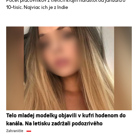
Počet pracovníkov z tretích krajín narástol od januára o
10-tisíc. Najviac ich je z Indie
Telo mladej modelky objavili v kufri hodenom do
kanála. Na letisku zadržali podozrivého
Zahraničie