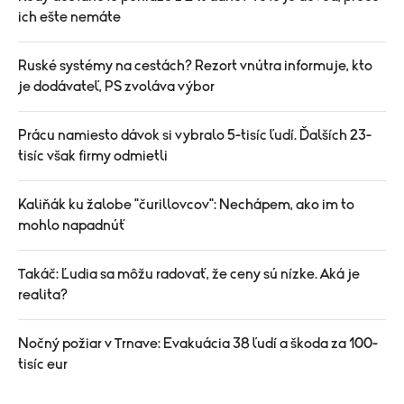
ich ešte nemáte
Ruské systémy na cestách? Rezort vnútra informuje, kto
je dodávateľ, PS zvoláva výbor
Prácu namiesto dávok si vybralo 5-tisíc ľudí. Ďalších 23-
tisíc však firmy odmietli
Kaliňák ku žalobe "čurillovcov": Nechápem, ako im to
mohlo napadnúť
Takáč: Ľudia sa môžu radovať, že ceny sú nízke. Aká je
realita?
Nočný požiar v Trnave: Evakuácia 38 ľudí a škoda za 100-
tisíc eur