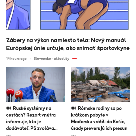
Zábery na výkon namiesto tela: Nový manuál
Európskej únie určuje, ako snímať športovkyne
14 hours ago
Slovensko - aktuality
Ruské systémy na
Rómske rodiny sa po
cestách? Rezort vnútra
krátkom pobyte v
informuje, kto je
Maďarsku vrátili do Košíc,
dodávateľ, PS zvoláva
úrady preverujú ich presun
výbor