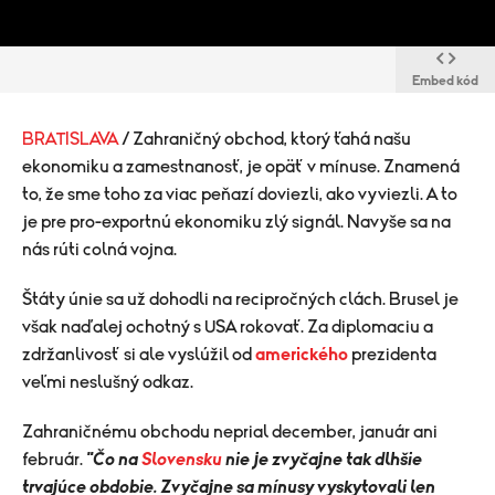
Embed kód
BRATISLAVA
/ Zahraničný obchod, ktorý ťahá našu
ekonomiku a zamestnanosť, je opäť v mínuse. Znamená
to, že sme toho za viac peňazí doviezli, ako vyviezli. A to
je pre pro-exportnú ekonomiku zlý signál. Navyše sa na
nás rúti colná vojna.
Štáty únie sa už dohodli na recipročných clách. Brusel je
však naďalej ochotný s USA rokovať. Za diplomaciu a
zdržanlivosť si ale vyslúžil od
amerického
prezidenta
veľmi neslušný odkaz.
Zahraničnému obchodu neprial december, január ani
február.
"Čo na
Slovensku
nie je zvyčajne tak dlhšie
trvajúce obdobie. Zvyčajne sa mínusy vyskytovali len