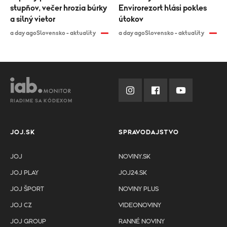
stupňov, večer hrozia búrky
Envirorezort hlási pokles
a silný vietor
útokov
a day ago
Slovensko - aktuality
a day ago
Slovensko - aktuality
RIADIME SA KÓDEXOM
JOJ.SK
SPRAVODAJSTVO
JOJ
NOVINY.SK
JOJ PLAY
JOJ24.SK
JOJ ŠPORT
NOVINY PLUS
JOJ CZ
VIDEONOVINY
JOJ GROUP
RANNÉ NOVINY