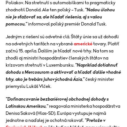
Poliakov. Na stretnutí s automobilkami to pragmaticky
zhodnotil Donald. Ale ten poľský – Tusk.
"Našou úlohou
nie je sťažovať sa, ale hľadať riešenia, aj s vašou
pomocou,"
informoval poľský premiér Donald Tusk.
Jedným z riešení sú odvetné clá. Štáty únie sa už dohodli
na odvetných tarifách na vybrané
americké
tovary. Platiť
začnú 15. apríla. Ďalším je hľadať nové trhy. Na tom sa
zhodli aj ministri hospodárstiev členských štátov na
krízovom stretnutí v Luxembursku.
"Napríklad dotiahnuť
dohodu s Mercosurom a aktivovať a hľadať ďalšie vhodné
trhy, ako je trebárs juhovýchodná Ázia,"
český minister
priemyslu Lukáš Vlček.
"Dofinancovanie bezbariérovej obchodnej dohody s
Latinskou Amerikou,"
reagovala ministerka hospodárstva
Denisa Saková (Hlas-SD). Európa vystupuje najmä
jednotne a naďalej je ochotná rokovať.
"Pretože v