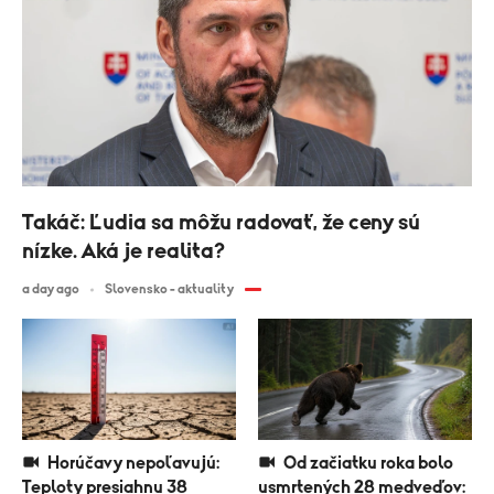
Takáč: Ľudia sa môžu radovať, že ceny sú
nízke. Aká je realita?
a day ago
Slovensko - aktuality
Horúčavy nepoľavujú:
Od začiatku roka bolo
Teploty presiahnu 38
usmrtených 28 medveďov: