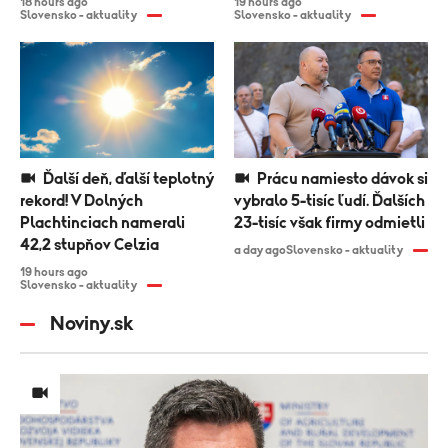
18 hours ago
19 hours ago
Slovensko - aktuality
Slovensko - aktuality
Ďalší deň, ďalší teplotný
Prácu namiesto dávok si
rekord! V Dolných
vybralo 5-tisíc ľudí. Ďalších
Plachtinciach namerali
23-tisíc však firmy odmietli
42,2 stupňov Celzia
a day ago
Slovensko - aktuality
19 hours ago
Slovensko - aktuality
Noviny.sk