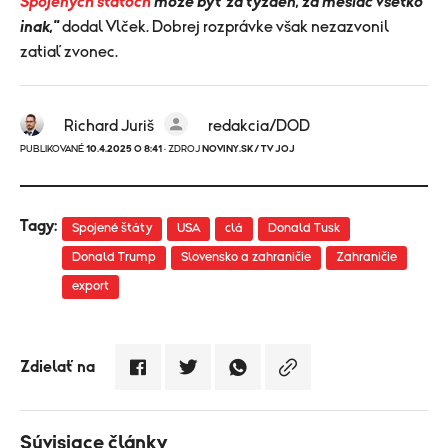
Spojených štátoch
môže byť za týždeň, za mesiac všetko
inak,"
dodal Vlček. Dobrej rozprávke však nezazvonil
zatiaľ zvonec.
Richard Juriš
redakcia/DOD
PUBLIKOVANÉ
10.4.2025 O 8:41
· ZDROJ
NOVINY.SK/ TV JOJ
Tagy:
Spojené štáty
USA
clá
Donald Tusk
Donald Trump
Slovensko a zahraničie
Zahraničie
export
Zdielať na
Súvisiace články