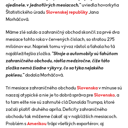
ojedinele, v jednotlivých mesiacoch,"
uviedla hovorkyňa
Štatistického úradu
Slovenskej republiky
Jana
Morháčová.
Máme zlé saldo a zahraničný obchod skončil za prvé dva
mesiace tohto roka v červených číslach, so stratou 275
miliónov eur. Napriek tomu vývoz rástol a ťahala ho tá
najdôležitejšia zložka.
"Stroje a automobily sú ťahúňom
zahraničného obchodu, rástla medziročne, čiže táto
zložka nemá žiadne výkyvy, čo sa týka nejakého
poklesu,"
dodala Morháčová.
Tri mesiace zahraničného obchodu
Slovenska
v mínuse sú
naozaj atypické a nie je to dobrá správa pre
Slovensko
, a
to tam ešte nie sú zahrnuté clá Donalda Trumpa, ktoré
začali platiť druhého apríla. Deficity zahraničného
obchodu tak môžeme čakať aj v najbližších mesiacoch.
Problém s
Amerikou
trápi všetkých exportérov, aj