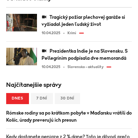
Tragický požiar plechovej garáže si
vyžiadal jeden ľudský život
10.04.2025
Krimi
Prezidentka Indie je na Slovensku. S
Pellegrinim podpísala dve memorandá
10.04.2025
Slovensko - aktuality
Najčítanejšie správy
DNES
7 DNÍ
30 DNÍ
Rómske rodiny sa po krátkom pobyte v Maďarsku vrátili do
Košíc, úrady preverujú ich presun
Kedy dostanete peniaze z 2 % dane? Toto je dôvod, prečo