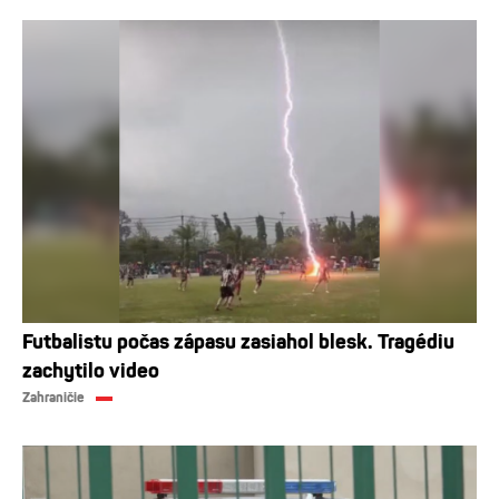
Futbalistu počas zápasu zasiahol blesk. Tragédiu
zachytilo video
Zahraničie