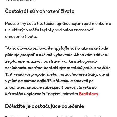
Častokrát sú v ohrození života
Počas zimy čelia títo ľudia najnáročnejším podmienkam a
u niektorých môžu teploty pod nulou znamenať
ohrozenie života.
"Ak sa človeku prihovoríte, spýtajte sa ho, ako sa cíti, kde
plánuje prespať a aké má vybavenie. Ak sa vám zdôverí,
že plánuje mrazivú noc stráviť vonku alebo pôsobí
zoslabnuto, prosíme, kontaktujte mestskú políciu na čísle
159, vedia vás prepojiť nielen na záchranné zložky, ale aj
vyslať na pomoc najbližšiu hliadku a zároveň po
zhodnotení situácie zabezpečiť odvoz človeka do
krízového ubytovania,"
napísal primátor
Bratislavy
.
Dôležité je dostačujúce oblečenie