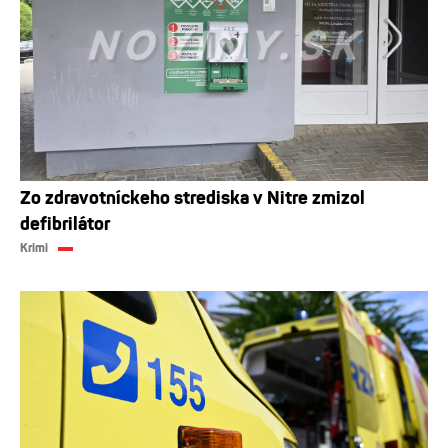
Zo zdravotníckeho strediska v Nitre zmizol
defibrilátor
Krimi