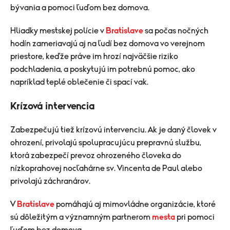
bývania a pomoci ľuďom bez domova.
Hliadky mestskej polície v
Bratislave
sa počas nočných
hodín zameriavajú aj na ľudí bez domova vo verejnom
priestore, keďže práve im hrozí najväčšie riziko
podchladenia, a poskytujú im potrebnú pomoc, ako
napríklad teplé oblečenie či spací vak.
Krízová intervencia
Zabezpečujú tiež krízovú intervenciu. Ak je daný človek v
ohrození, privolajú spolupracujúcu prepravnú službu,
ktorá zabezpečí prevoz ohrozeného človeka do
nízkoprahovej nocľahárne sv. Vincenta de Paul alebo
privolajú záchranárov.
V
Bratislave
pomáhajú aj mimovládne organizácie, ktoré
sú dôležitým a významným partnerom
mesta
pri pomoci