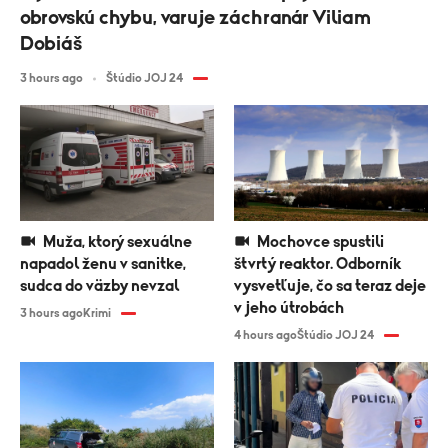
obrovskú chybu, varuje záchranár Viliam
Dobiáš
3 hours ago
Štúdio JOJ 24
Muža, ktorý sexuálne
Mochovce spustili
napadol ženu v sanitke,
štvrtý reaktor. Odborník
sudca do väzby nevzal
vysvetľuje, čo sa teraz deje
v jeho útrobách
3 hours ago
Krimi
4 hours ago
Štúdio JOJ 24