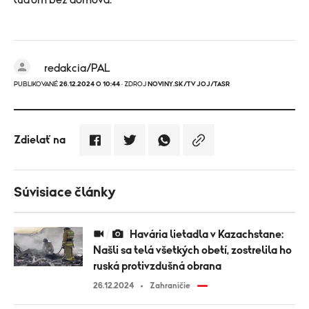
ľuďom bez domova.
redakcia/PAL
PUBLIKOVANÉ
26.12.2024 O 10:44
· ZDROJ
NOVINY.SK/TV JOJ/TASR
Zdielať na
Súvisiace články
Havária lietadla v Kazachstane:
Našli sa telá všetkých obetí, zostrelila ho
ruská protivzdušná obrana
26.12.2024
Zahraničie