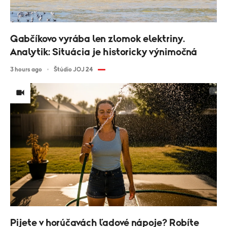
Gabčíkovo vyrába len zlomok elektriny.
Analytik: Situácia je historicky výnimočná
3 hours ago
Štúdio JOJ 24
Pijete v horúčavách ľadové nápoje? Robíte