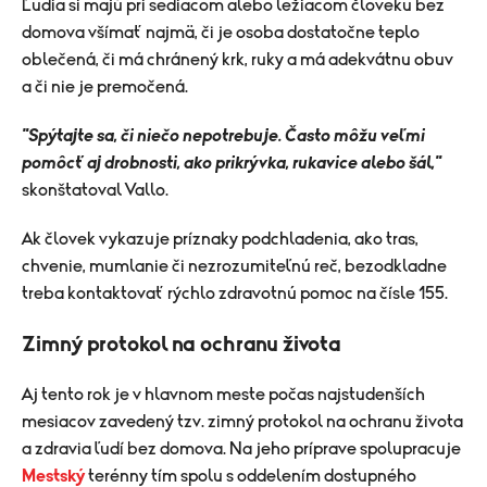
Ľudia si majú pri sediacom alebo ležiacom človeku bez
domova všímať najmä, či je osoba dostatočne teplo
oblečená, či má chránený krk, ruky a má adekvátnu obuv
a či nie je premočená.
"Spýtajte sa, či niečo nepotrebuje. Často môžu veľmi
pomôcť aj drobnosti, ako prikrývka, rukavice alebo šál,"
skonštatoval Vallo.
Ak človek vykazuje príznaky podchladenia, ako tras,
chvenie, mumlanie či nezrozumiteľnú reč, bezodkladne
treba kontaktovať rýchlo zdravotnú pomoc na čísle 155.
Zimný protokol na ochranu života
Aj tento rok je v hlavnom meste počas najstudenších
mesiacov zavedený tzv. zimný protokol na ochranu života
a zdravia ľudí bez domova. Na jeho príprave spolupracuje
Mestský
terénny tím spolu s oddelením dostupného