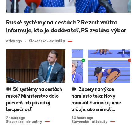
Ruské systémy na cestách? Rezort vnútra
informuje, kto je dodávateľ, PS zvoláva výbor
a day ago
Slovensko - aktuality
Sú systémy na cestách
Zábery na výkon
ruské? Ministerstvo dalo
namiesto tela: Nový
preveriť ich pôvod aj
manuál Európskej únie
bezpečnosť
určuje, ako snímať
športovkyne
7 hours ago
20 hours ago
Slovensko - aktuality
Slovensko - aktuality