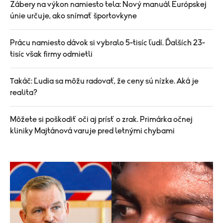
Zábery na výkon namiesto tela: Nový manuál Európskej
únie určuje, ako snímať športovkyne
Prácu namiesto dávok si vybralo 5-tisíc ľudí. Ďalších 23-
tisíc však firmy odmietli
Takáč: Ľudia sa môžu radovať, že ceny sú nízke. Aká je
realita?
Môžete si poškodiť oči aj prísť o zrak. Primárka očnej
kliniky Majtánová varuje pred letnými chybami