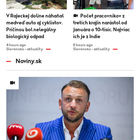
V Rajeckej doline náhaňal
Počet pracovníkov z
medveď auto aj cyklistov.
tretích krajín narástol od
Príčinou bol nelegálny
januára o 10-tisíc. Najviac
biologický odpad
ich je z Indie
4 hours ago
6 hours ago
Slovensko - aktuality
Slovensko - aktuality
Noviny.sk