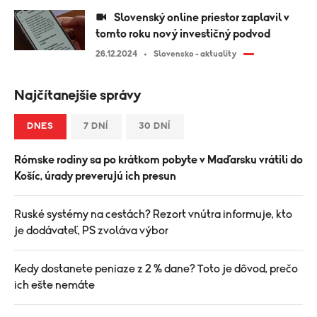
Slovenský online priestor zaplavil v
tomto roku nový investičný podvod
26.12.2024
Slovensko - aktuality
Najčítanejšie správy
DNES
7 DNÍ
30 DNÍ
Rómske rodiny sa po krátkom pobyte v Maďarsku vrátili do
Košíc, úrady preverujú ich presun
Ruské systémy na cestách? Rezort vnútra informuje, kto
je dodávateľ, PS zvoláva výbor
Kedy dostanete peniaze z 2 % dane? Toto je dôvod, prečo
ich ešte nemáte