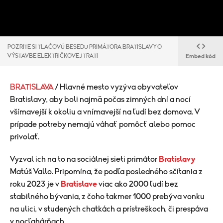
POZRITE SI TLAČOVÚ BESEDU PRIMÁTORA BRATISLAVY O
VÝSTAVBE ELEKTRIČKOVEJ TRATI
Embed kód
BRATISLAVA
/ Hlavné mesto vyzýva obyvateľov
Bratislavy, aby boli najmä počas zimných dní a nocí
všímavejší k okoliu a vnímavejší na ľudí bez domova. V
prípade potreby nemajú váhať pomôcť alebo pomoc
privolať.
Vyzval ich na to na sociálnej sieti primátor
Bratislavy
Matúš Vallo. Pripomína, že podľa posledného sčítania z
roku 2023 je v
Bratislave
viac ako 2000 ľudí bez
stabilného bývania, z čoho takmer 1000 prebýva vonku
na ulici, v studených chatkách a prístreškoch, či prespáva
v nocľahárňach.