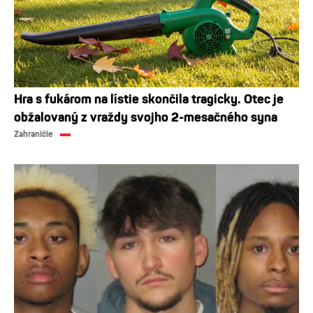
Hra s fukárom na lístie skončila tragicky. Otec je
obžalovaný z vraždy svojho 2-mesačného syna
Zahraničie