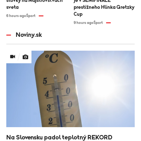
stovky na Majstrovstvách
je v SEMIFINÁLE
sveta
prestížneho Hlinka Gretzky
Cup
6 hours ago
Šport
9 hours ago
Šport
Noviny.sk
Na Slovensku padol teplotný REKORD