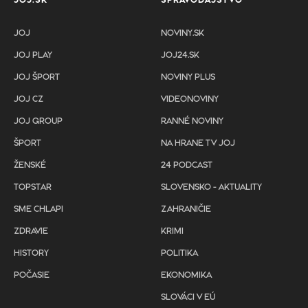
JOJ.SK
SPRAVODAJSTVO
JOJ
NOVINY.SK
JOJ PLAY
JOJ24.SK
JOJ ŠPORT
NOVINY PLUS
JOJ CZ
VIDEONOVINY
JOJ GROUP
RANNÉ NOVINY
ŠPORT
NA HRANE TV JOJ
ŽENSKÉ
24 PODCAST
TOPSTAR
SLOVENSKO - AKTUALITY
SME CHLAPI
ZAHRANIČIE
ZDRAVIE
KRIMI
HISTORY
POLITIKA
POČASIE
EKONOMIKA
SLOVÁCI V EÚ