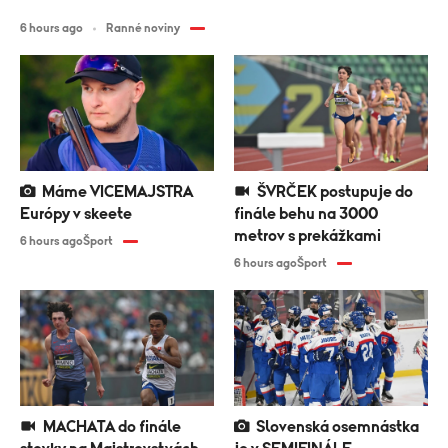
6 hours ago
Ranné noviny
Máme VICEMAJSTRA
ŠVRČEK postupuje do
Európy v skeete
finále behu na 3000
metrov s prekážkami
6 hours ago
Šport
6 hours ago
Šport
MACHATA do finále
Slovenská osemnástka