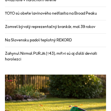
uviaznuté v náročnom teréne
TOTO sú obete lavínového nešťastia na Broad Peaku
Zomrel bývalý reprezentačný brankár, mal 39 rokov
Na Slovensku padol teplotný REKORD
Zahynul Nirmal PURJA (†43), mŕtvi sú aj ďalší deviati
horolezci