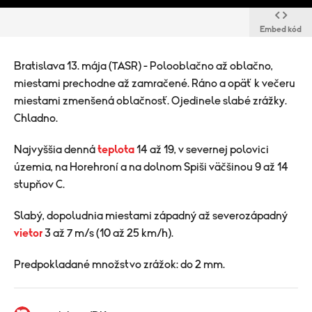
Embed kód
Bratislava 13. mája (TASR) - Polooblačno až oblačno,
miestami prechodne až zamračené. Ráno a opäť k večeru
miestami zmenšená oblačnosť. Ojedinele slabé zrážky.
Chladno.
Najvyššia denná
teplota
14 až 19, v severnej polovici
územia, na Horehroní a na dolnom Spiši väčšinou 9 až 14
stupňov C.
Slabý, dopoludnia miestami západný až severozápadný
vietor
3 až 7 m/s (10 až 25 km/h).
Predpokladané množstvo zrážok: do 2 mm.