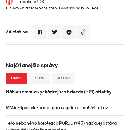
redakcia/DK
PUBLIKOVANÉ
13.5.2026 O 8:59
· ZDROJ
RANNÉ NOVINY
,
TV JOJ
,
TASR
Zdielať na
Najčítanejšie správy
DNES
7 DNÍ
30 DNÍ
Náhle zomrela vychádzajúca hviezda (†21) atletiky
MMA zápasník zomrel počas spánku, mal 34 rokov
Telo nebohého horolezca PURJU (†43) naďalej ostáva