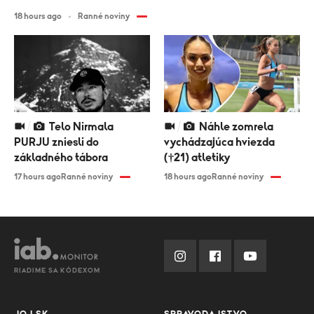
18 hours ago
Ranné noviny
Telo Nirmala
Náhle zomrela
PURJU zniesli do
vychádzajúca hviezda
základného tábora
(†21) atletiky
17 hours ago
Ranné noviny
18 hours ago
Ranné noviny
RIADIME SA KÓDEXOM