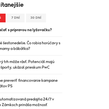
ítanejšie
S
7 DNÍ
30 DNÍ
ačať s prípravou na lyžovačku?
é šestonedelie. Čo robia horúčavy s
mamy a bábätka?
ý trh môže rásť. Potenciál majú
 športy, ukázal prieskum PwC
e preveriť financovanie kampane
átov PS
utomatizovaná predajňa 24/7 v
 Zámkoch prináša možnosť