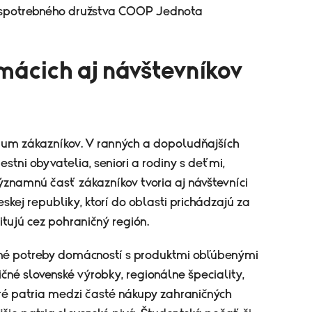
a spotrebného družstva COOP Jednota
mácich aj návštevníkov
rum zákazníkov. V ranných a dopoludňajších
stni obyvatelia, seniori a rodiny s deťmi,
ýznamnú časť zákazníkov tvoria aj návštevníci
skej republiky, ktorí do oblasti prichádzajú za
itujú cez pohraničný región.
né potreby domácností s produktmi obľúbenými
čné slovenské výrobky, regionálne špeciality,
oré patria medzi časté nákupy zahraničných