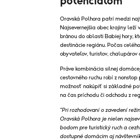
potenciálom
Oravská Polhora patrí medzi najv
Najsevernejšia obec krajiny leží 
bránou do oblasti Babiej hory, kt
destinácie regiónu. Počas celého
obyvateľov, turistov, chalupárov a
Práve kombinácia silnej domáce
cestovného ruchu robí z nonstop 
možnosť nakúpiť si základné pot
na čas príchodu či odchodu z reg
"Pri rozhodovaní o zavedení reži
Oravská Polhora je nielen najse
bodom pre turistický ruch a cezh
dostupné domácim aj návštevník