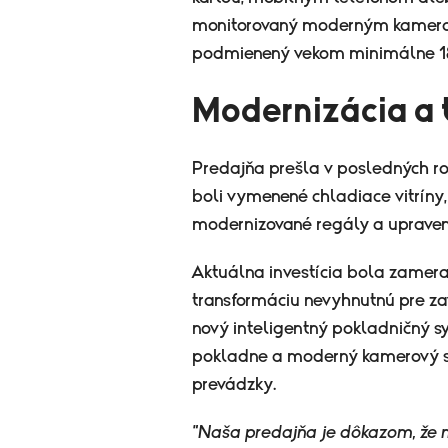
monitorovaný moderným kamero
podmienený vekom minimálne 18
Modernizácia a 
Predajňa prešla v posledných r
boli vymenené chladiace vitríny
modernizované regály a upravené
Aktuálna investícia bola zamer
transformáciu nevyhnutnú pre z
nový inteligentný pokladničný s
pokladne a moderný kamerový s
prevádzky.
"Naša predajňa je dôkazom, že 