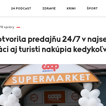
R
24 PODCAST
ZDRAVIE
KRIMI
ŠPORT
PR správy
vorila predajňu 24/7 v najse
i aj turisti nakúpia kedykoľ