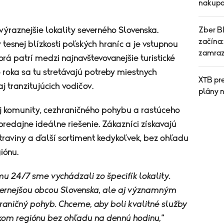
nakupo
ýraznejšie lokality severného Slovenska.
Zber B
začína:
v tesnej blízkosti poľských hraníc a je vstupnou
zamraz
orá patrí medzi najnavštevovanejšie turistické
 roka sa tu stretávajú potreby miestnych
XTB pr
j tranzitujúcich vodičov.
plány 
j komunity, cezhraničného pohybu a rastúceho
predajne ideálne riešenie. Zákazníci získavajú
raviny a ďalší sortiment kedykoľvek, bez ohľadu
iónu.
mu 24/7 sme vychádzali zo špecifík lokality.
vernejšou obcou Slovenska, ale aj významným
raničný pohyb. Chceme, aby boli kvalitné služby
om regiónu bez ohľadu na dennú hodinu,"