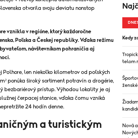
Najč
Slovenska otvorila svoju deviatu nonstop
DNE
e vznikla v regióne, ktorý každoročne
Kedy z
ovenska, Poľska a Českej republiky. Vďaka režimu
yvateľom, návštevníkom pohraničia aj
Tropick
oci.
telom 
 Polhore, len niekoľko kilometrov od poľských
Športov
m² ponúka široký sortiment potravín a drogérie,
ženské
 bezbariérový prístup. Výhodou lokality je aj
lužnej čerpacej stanice, vďaka čomu vzniká
Žiadam
epretržite 24 hodín denne.
kandid
aničným a turistickým
Nová a
Nových