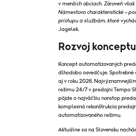
v menších obciach. Zároveň vša
Námestovo charakteristické – p
prístupu a službám, ktoré vychád
Jagelek.
Rozvoj konceptu
Koncept automatizovaných pre
dlhodobo osvedčuje. Spotrebné d
aj v roku 2026. Najvýznamnejší
režimu 24/7 v predajni Tempo
pôjde o najväčšiu nonstop preda
komplexná rekonštrukcia predajn
automatizovaného režimu.
Aktuálne sa na Slovensku nach