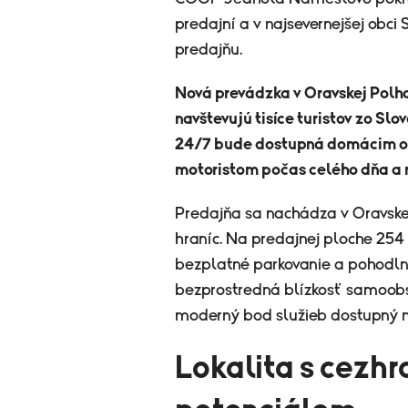
predajní a v najsevernejšej obci 
predajňu.
Nová prevádzka v Oravskej Polhor
navštevujú tisíce turistov zo Sl
24/7 bude dostupná domácim ob
motoristom počas celého dňa a n
Predajňa sa nachádza v Oravskej
hraníc. Na predajnej ploche 254 
bezplatné parkovanie a pohodlný
bezprostredná blízkosť samoobs
moderný bod služieb dostupný n
Lokalita s cezhr