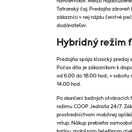
návštevníkov. Medzi najobľúbenej
Tatranský čaj. Predajňa zároveň
zákazníci v nej nájdu čerstvé pe
dodávateľov.
Hybridný režim 
Predajňa spája klasický predaj 
Počas dňa je zákazníkom k dispo
od 6.00 do 18.00 hod., v sobotu 
14.00 hod.
Po skončení bežných otváracích
režimu COOP Jednota 24/7. Záka
prostredníctvom mobilnej aplikác
vstup. Nákup prebieha samoobsl
kartou, mobilným telefónom aleb