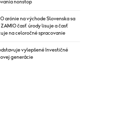
vania nonstop
IO arónie na východe Slovenska sa
 ZAMIO časť úrody lisuje a časť
uje na celoročné spracovanie
edstavuje vylepšené Investičné
novej generácie