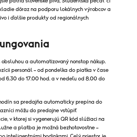
šie patria slovenské pivá, Študentská pečať či
 kladie dôraz na podporu lokálnych výrobcov a
čivo i ďalšie produkty od regionálnych
fungovania
s obsluhou a automatizovaný nonstop nákup.
zícii personál – od pondelka do piatka v čase
od 6.30 do 17.00 hod. a v nedeľu od 8.00 do
 hodín sa predajňa automaticky prepína do
zníci môžu do predajne vstúpiť
ie, v ktorej si vygenerujú QR kód slúžiaci na
užne a platba je možná bezhotovostne –
o inteligentnými hodinkami. Celý priestor je