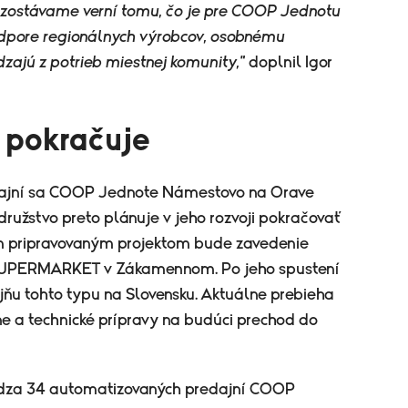
k zostávame verní tomu, čo je pre COOP Jednotu
odpore regionálnych výrobcov, osobnému
zajú z potrieb miestnej komunity,"
doplnil Igor
 pokračuje
dajní sa COOP Jednote Námestovo na Orave
ružstvo preto plánuje v jeho rozvoji pokračovať
m pripravovaným projektom bude zavedenie
 SUPERMARKET v Zákamennom. Po jeho spustení
jňu tohto typu na Slovensku. Aktuálne prebieha
e a technické prípravy na budúci prechod do
ádza 34 automatizovaných predajní COOP