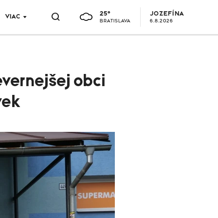
25°
JOZEFÍNA
VIAC
BRATISLAVA
6.8.2026
vernejšej obci
vek