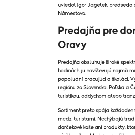
uviedol Igor Jagelek, predsed
Námestovo.
Predajňa pre do
Oravy
Predajňa obsluhuje široké spekt
hodinách ju navštevujú najmä mie
popoludní pracujúci a školáci. V
regiónu zo Slovenska, Poľska a Če
turistikou, oddychom alebo tranz
Sortiment preto spája každoden
medzi turistami. Nechýbajú tradi
darčekové koše ani produkty, kt