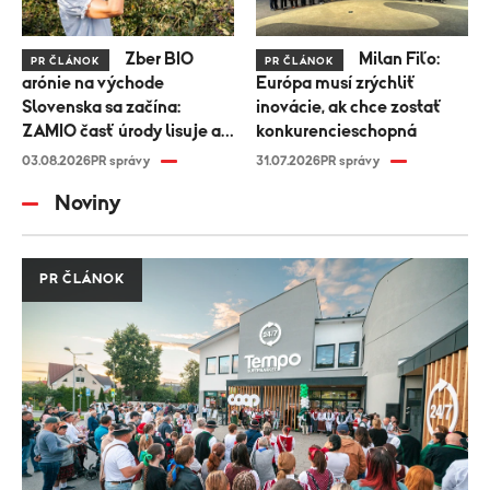
Zber BIO
Milan Fiľo:
PR ČLÁNOK
PR ČLÁNOK
arónie na východe
Európa musí zrýchliť
Slovenska sa začína:
inovácie, ak chce zostať
ZAMIO časť úrody lisuje a
konkurencieschopná
časť zamrazuje na
03.08.2026
PR správy
31.07.2026
PR správy
celoročné spracovanie
Noviny
PR ČLÁNOK