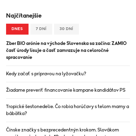
Najčítanejšie
DNES
7 DNÍ
30 DNÍ
Zber BIO arónie na východe Slovenska sa začína: ZAMIO
časť úrody lisuje a časť zamrazuje na celoročné
spracovanie
Kedy začať s prípravou na lyžovačku?
Žiadame preveriť financovanie kampane kandidátov PS
Tropické šestonedelie. Čo robia horúčavy s telom mamy a
bábätka?
Čínske značky s bezprecedentnýn krokom. Slovákom