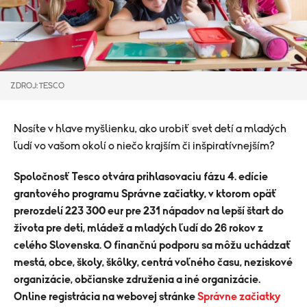
ZDROJ: TESCO
Nosíte v hlave myšlienku, ako urobiť svet detí a mladých
ľudí vo vašom okolí o niečo krajším či inšpiratívnejším?
Spoločnosť Tesco otvára prihlasovaciu fázu 4. edície
grantového programu Správne začiatky, v ktorom opäť
prerozdelí 223 300 eur pre 231 nápadov na lepší štart do
života pre deti, mládež a mladých ľudí do 26 rokov z
celého Slovenska. O finančnú podporu sa môžu uchádzať
mestá, obce, školy, škôlky, centrá voľného času, neziskové
organizácie, občianske združenia a iné organizácie.
Online registrácia na webovej stránke
Správne začiatky