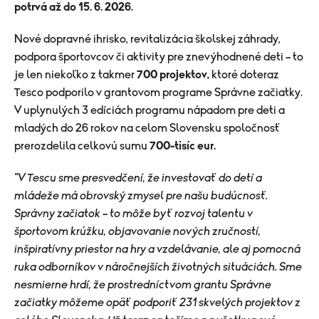
potrvá až do 15. 6. 2026.
Nové dopravné ihrisko, revitalizácia školskej záhrady,
podpora športovcov či aktivity pre znevýhodnené deti – to
je len niekoľko z takmer
700 projektov,
ktoré doteraz
Tesco podporilo v grantovom programe Správne začiatky.
V uplynulých 3 edíciách programu nápadom pre deti a
mladých do 26 rokov na celom Slovensku spoločnosť
prerozdelila celkovú sumu
700-tisíc eur.
"V Tescu sme presvedčení, že investovať do detí a
mládeže má obrovský zmysel pre našu budúcnosť.
Správny začiatok – to môže byť rozvoj talentu v
športovom krúžku, objavovanie nových zručností,
inšpiratívny priestor na hry a vzdelávanie, ale aj pomocná
ruka odborníkov v náročnejších životných situáciách. Sme
nesmierne hrdí, že prostredníctvom grantu Správne
začiatky môžeme opäť podporiť 231 skvelých projektov z