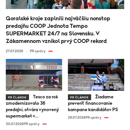
Goralské kroje zaplnili najväčšiu nonstop
predajňu COOP Jednota Tempo
SUPERMARKET 24/7 na Slovensku. V
Zákamennom vznikol prvý COOP rekord
27.07.2026
PR správy
Tesco za rok
Žiadame
PR ČLÁNOK
PR ČLÁNOK
zmodernizovalo 36
preveriť financovanie
predajní, otvára vynovený
kampane kandidátov PS
supermarket v
28.07.2026
PR správy
Krompachoch
30.07.2026
PR správy