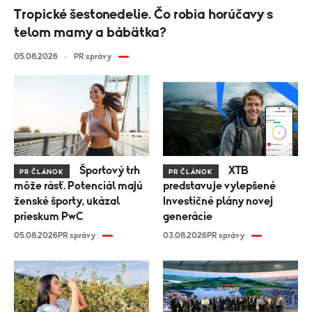
Tropické šestonedelie. Čo robia horúčavy s
telom mamy a bábätka?
05.08.2026
PR správy
Športový trh
XTB
PR ČLÁNOK
PR ČLÁNOK
môže rásť. Potenciál majú
predstavuje vylepšené
ženské športy, ukázal
Investičné plány novej
prieskum PwC
generácie
05.08.2026
PR správy
03.08.2026
PR správy