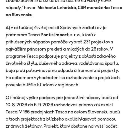
celého Slovenska. Už teraz sa tešíme na všetky nové
nápady
,
"
hovorí
Michaela Lehotská, CSR manažérka Tesca
na Slovensku
.
Aj v aktuálnej štvrtej edícii Správnych začiatkov je
partnerom Tesca
Pontis Impact, s. r. o.
, ktorá z
prihlásených nápadov pomôže vybrať 231 projektov s
najväčším prínosom pre deti a mladých do 26 rokov. V
programe Tesco podporuje projekty z oblasti zdravého
životného štýlu, duševného zdravia, vzdelávania, športu,
boja proti potravinovému odpadu či komunitné projekty.
Po odbornom vyhodnotení sa rozhodovanie o projektoch
posunie bližšie k ľuďom v regiónoch.
O finálnej výške podpory pre jednotlivé nápady budú od
10. 8. 2026 do 6. 9. 2026 rozhodovať priamo zákazníci
Tesca. V 166 predajniach Tesco na celom Slovensku budú
o troch projektoch z blízkeho okolia hlasovať pomocou
známych žetónov. Projekt, ktorý dostane najvyšší počet