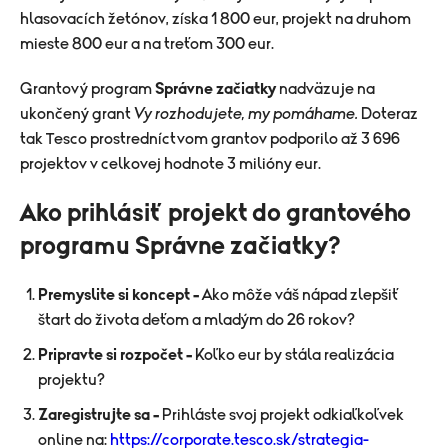
hlasovacích žetónov, získa 1 800 eur, projekt na druhom
mieste 800 eur a na treťom 300 eur.
Grantový program
Správne začiatky
nadväzuje na
ukončený grant
Vy rozhodujete, my pomáhame.
Doteraz
tak Tesco prostredníctvom grantov podporilo až 3 696
projektov v celkovej hodnote 3 milióny eur.
Ako prihlásiť projekt do grantového
programu Správne začiatky?
Premyslite si koncept –
Ako môže váš nápad zlepšiť
štart do života deťom a mladým do 26 rokov?
Pripravte si rozpočet –
Koľko eur by stála realizácia
projektu?
Zaregistrujte sa –
Prihláste svoj projekt odkiaľkoľvek
online na:
https://corporate.tesco.sk/strategia-