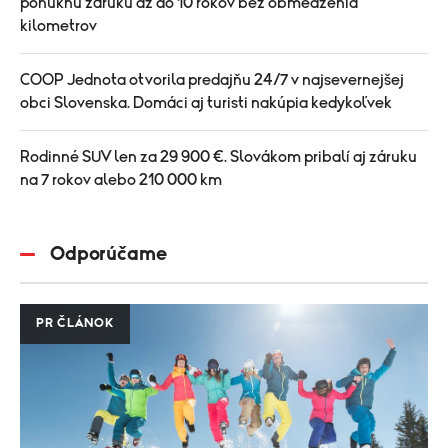
ponúknu záruku až do 10 rokov bez obmedzenia
kilometrov
COOP Jednota otvorila predajňu 24/7 v najsevernejšej
obci Slovenska. Domáci aj turisti nakúpia kedykoľvek
Rodinné SUV len za 29 900 €. Slovákom pribalí aj záruku
na 7 rokov alebo 210 000 km
Odporúčame
PR ČLÁNOK