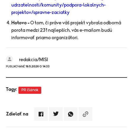
udrzatelnosti/komunity/podpora-lokalnych-
projektov/spravne-zaciatky
Hotovo –
O tom, či práve váš projekt vybrala odborná
porota medzi 231 najlepších, vás e-mailom budú
informovať priamo organizátori.
redakcia/MISI
PUBLIKOVANÉ
19.5.2026 O 14:33
Tagy:
PR článok
Zdielať na