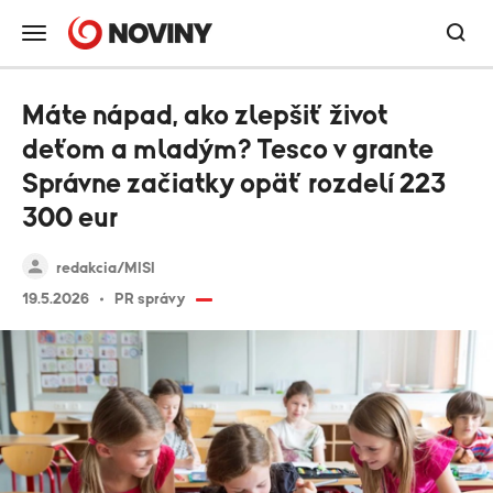
Máte nápad, ako zlepšiť život
deťom a mladým? Tesco v grante
Správne začiatky opäť rozdelí 223
300 eur
redakcia/MISI
19.5.2026
PR správy