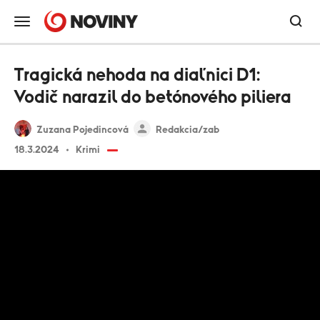
Tragická nehoda na diaľnici D1:
Vodič narazil do betónového piliera
Zuzana Pojedincová
Redakcia/zab
18.3.2024
Krimi