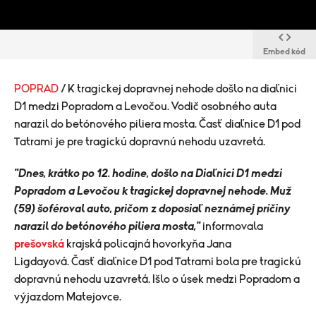
Embed kód
POPRAD
/ K tragickej dopravnej nehode došlo na diaľnici
D1 medzi Popradom a Levočou. Vodič osobného auta
narazil do betónového piliera mosta. Časť diaľnice D1 pod
Tatrami je pre tragickú dopravnú nehodu uzavretá.
"Dnes, krátko po 12. hodine, došlo na Diaľnici D1 medzi
Popradom a Levočou k tragickej dopravnej nehode. Muž
(59) šoféroval auto, pričom z doposiaľ neznámej príčiny
narazil do betónového piliera mosta,"
informovala
prešovská
krajská policajná hovorkyňa Jana
Ligdayová. Časť diaľnice D1 pod Tatrami bola pre tragickú
dopravnú nehodu uzavretá. Išlo o úsek medzi Popradom a
výjazdom Matejovce.