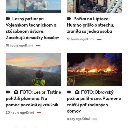
Lesný požiar pri
Požiar na Liptove:
Vojenskom technickom a
Humno prišlo o strechu,
skúšobnom ústave:
zranila sa jedna osoba
Zasahujú desiatky hasičov
18 hours ago
Krimi
16 hours ago
Krimi
FOTO: Les pri Trstíne
FOTO: Obrovský
pohltili plamene. Na
požiar pri Brezne. Plamene
pomoc povolali aj vrtuľník
zničili päť rodinných
domov
20 hours ago
Krimi
a day ago
Krimi