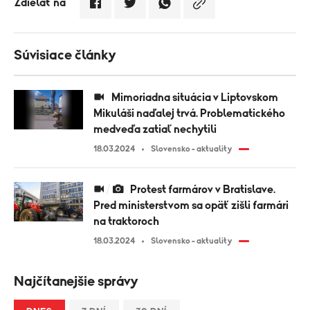
Zdielať na
Súvisiace články
Mimoriadna situácia v Liptovskom
Mikuláši naďalej trvá. Problematického
medveďa zatiaľ nechytili
18.03.2024
Slovensko - aktuality
Protest farmárov v Bratislave.
Pred ministerstvom sa opäť zišli farmári
na traktoroch
18.03.2024
Slovensko - aktuality
Najčítanejšie správy