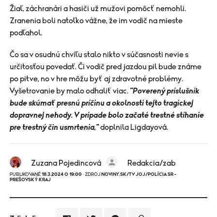
Žiaľ, záchranári a hasiči už mužovi pomôcť nemohli.
Zranenia boli natoľko vážne, že im vodič na mieste
podľahol.
Čo sa v osudnú chvíľu stalo nikto v súčasnosti nevie s
určitosťou povedať. Či vodič pred jazdou pil bude známe
po pitve, no v hre môžu byť aj zdravotné problémy.
Vyšetrovanie by malo odhaliť viac.
"Poverený príslušník
bude skúmať presnú príčinu a okolnosti tejto tragickej
dopravnej nehody.
V prípade bolo začaté trestné stíhanie
pre trestný čin usmrtenia,"
doplnila Ligdayová.
Zuzana Pojedincová
Redakcia/zab
PUBLIKOVANÉ
18.3.2024 O 19:00
· ZDROJ
NOVINY.SK/TV JOJ/POLÍCIA SR -
PREŠOVSKÝ KRAJ