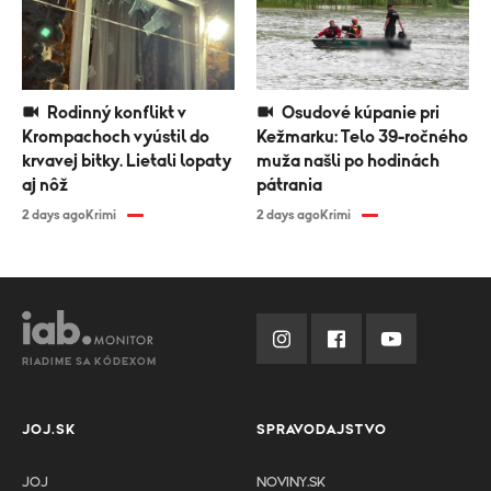
Rodinný konflikt v
Osudové kúpanie pri
Krompachoch vyústil do
Kežmarku: Telo 39-ročného
krvavej bitky. Lietali lopaty
muža našli po hodinách
aj nôž
pátrania
2 days ago
Krimi
2 days ago
Krimi
RIADIME SA KÓDEXOM
JOJ.SK
SPRAVODAJSTVO
JOJ
NOVINY.SK