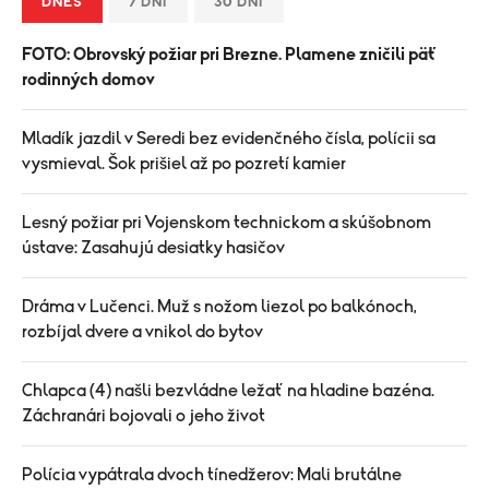
DNES
7 DNÍ
30 DNÍ
FOTO: Obrovský požiar pri Brezne. Plamene zničili päť
rodinných domov
Mladík jazdil v Seredi bez evidenčného čísla, polícii sa
vysmieval. Šok prišiel až po pozretí kamier
Lesný požiar pri Vojenskom technickom a skúšobnom
ústave: Zasahujú desiatky hasičov
Dráma v Lučenci. Muž s nožom liezol po balkónoch,
rozbíjal dvere a vnikol do bytov
Chlapca (4) našli bezvládne ležať na hladine bazéna.
Záchranári bojovali o jeho život
Polícia vypátrala dvoch tínedžerov: Mali brutálne