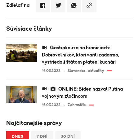
Zdielať na
Súvisiace články
Gastrokauza na hraniciach:
Dobrovoľníkov, ktorí varili zadarmo,
vystriedali štátom platení kuchári
16.03.2022
Slovensko - aktuality
ONLINE: Biden nazval Putina
vojnovým zločincom
16.03.2022
Zahraničie
Najčítanejšie správy
DNES
7 DNÍ
30 DNÍ