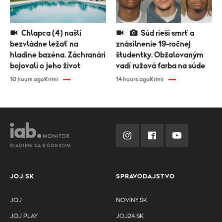
Chlapca (4) našli
Súd rieši smrť a
bezvládne ležať na
znásilnenie 19-ročnej
hladine bazéna. Záchranári
študentky. Obžalovaným
bojovali o jeho život
vadí ružová farba na súde
10 hours ago
Krimi
14 hours ago
Krimi
RIADIME SA KÓDEXOM
JOJ.SK
SPRAVODAJSTVO
JOJ
NOVINY.SK
JOJ PLAY
JOJ24.SK