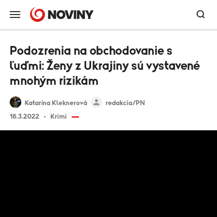
Podozrenia na obchodovanie s
ľuďmi: Ženy z Ukrajiny sú vystavené
mnohým rizikám
Katarína Kleknerová
redakcia/PN
16.3.2022
Krimi