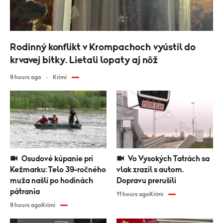
Rodinný konflikt v Krompachoch vyústil do
krvavej bitky. Lietali lopaty aj nôž
9 hours ago
Krimi
Osudové kúpanie pri
Vo Vysokých Tatrách sa
Kežmarku: Telo 39-ročného
vlak zrazil s autom.
muža našli po hodinách
Dopravu prerušili
pátrania
11 hours ago
Krimi
9 hours ago
Krimi