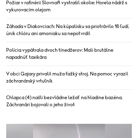
Požiar v rafinérii Slovnaft vystrašil okolie: Horela nádrž s
vykurovacím olejom
Záhada v Diakovciach: Na kúpalisku sa priotrávilo 16 ľudí,
únik chlóru ani amoniaku sa nepotvrdil
Polícia vypátrala dvoch tínedžerov: Mali brutálne
napadnúť taxikára
V obci Gajary privalil muža ťažký stroj. Na pomoc vyrazil
záchranárský vrtuľník
Chlapca (4) našli bezvládne ležať na hladine bazéna.
Záchranári bojovali o jeho život