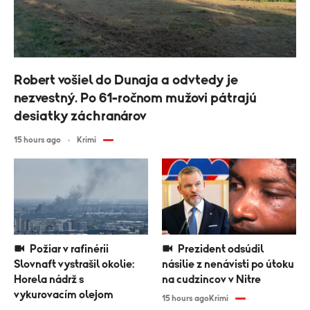
Robert vošiel do Dunaja a odvtedy je
nezvestný. Po 61-ročnom mužovi pátrajú
desiatky záchranárov
15 hours ago
Krimi
Požiar v rafinérii
Prezident odsúdil
Slovnaft vystrašil okolie:
násilie z nenávisti po útoku
Horela nádrž s
na cudzincov v Nitre
vykurovacím olejom
15 hours ago
Krimi