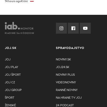
14 hours ago
Krimi
RIADIME SA KÓDEXOM
JOJ.SK
SPRAVODAJSTVO
JOJ
NOVINY.SK
JOJ PLAY
JOJ24.SK
JOJ ŠPORT
NOVINY PLUS
JOJ CZ
VIDEONOVINY
JOJ GROUP
RANNÉ NOVINY
ŠPORT
NA HRANE TV JOJ
ŽENSKÉ
24 PODCAST