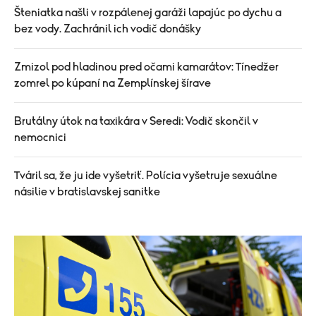
Šteniatka našli v rozpálenej garáži lapajúc po dychu a
bez vody. Zachránil ich vodič donášky
Zmizol pod hladinou pred očami kamarátov: Tínedžer
zomrel po kúpaní na Zemplínskej šírave
Brutálny útok na taxikára v Seredi: Vodič skončil v
nemocnici
Tváril sa, že ju ide vyšetriť. Polícia vyšetruje sexuálne
násilie v bratislavskej sanitke