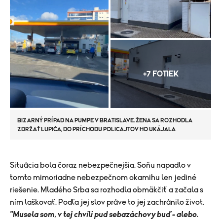
+7 FOTIEK
BIZARNÝ PRÍPAD NA PUMPE V BRATISLAVE. ŽENA SA ROZHODLA
ZDRŽAŤ LUPIČA, DO PRÍCHODU POLICAJTOV HO UKÁJALA
Situácia bola čoraz nebezpečnejšia. Soňu napadlo v
tomto mimoriadne nebezpečnom okamihu len jediné
riešenie. Mladého Srba sa rozhodla obmäkčiť a začala s
ním laškovať. Podľa jej slov práve to jej zachránilo život.
"Musela som, v tej chvíli pud sebazáchovy buď - alebo.