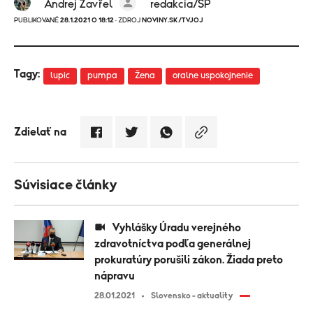
Andrej Zavřel
redakcia/SP
PUBLIKOVANÉ
28.1.2021 O 18:12
· ZDROJ
NOVINY.SK/TVJOJ
Tagy:
lupic
pumpa
Žena
oralne uspokojnenie
Zdielať na
Súvisiace články
Vyhlášky Úradu verejného
zdravotníctva podľa generálnej
prokuratúry porušili zákon. Žiada preto
nápravu
28.01.2021
Slovensko - aktuality