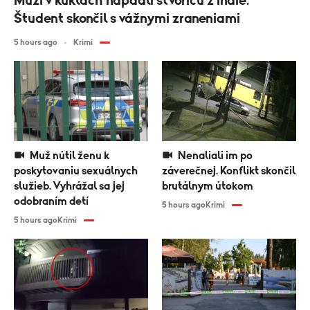
Muži v kuklách napadli štvoricu z Indie.
Študent skončil s vážnymi zraneniami
5 hours ago
Krimi
Muž nútil ženu k
Nenaliali im po
poskytovaniu sexuálnych
záverečnej. Konflikt skončil
služieb. Vyhrážal sa jej
brutálnym útokom
odobraním detí
5 hours ago
Krimi
5 hours ago
Krimi