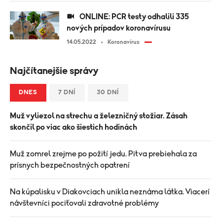
ONLINE: PCR testy odhalili 335
nových prípadov koronavírusu
14.05.2022
Koronavírus
Najčítanejšie správy
DNES
7 DNÍ
30 DNÍ
Muž vyliezol na strechu a železničný stožiar. Zásah
skončil po viac ako šiestich hodinách
Muž zomrel zrejme po požití jedu. Pitva prebiehala za
prísnych bezpečnostných opatrení
Na kúpalisku v Diakovciach unikla neznáma látka. Viacerí
návštevníci pociťovali zdravotné problémy