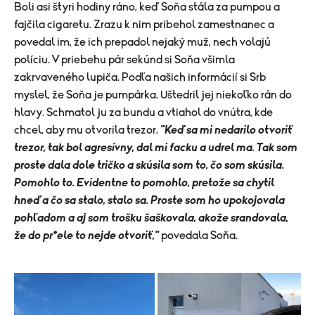
Boli asi štyri hodiny ráno, keď Soňa stála za pumpou a
fajčila cigaretu. Zrazu k nim pribehol zamestnanec a
povedal im, že ich prepadol nejaký muž, nech volajú
políciu. V priebehu pár sekúnd si Soňa všimla
zakrvaveného lupiča. Podľa našich informácií si Srb
myslel, že Soňa je pumpárka. Uštedril jej niekoľko rán do
hlavy. Schmatol ju za bundu a vtiahol do vnútra, kde
chcel, aby mu otvorila trezor.
"Keď sa mi nedarilo otvoriť
trezor, tak bol agresívny, dal mi facku a udrel ma. Tak som
proste dala dole tričko a skúsila som to, čo som skúsila.
Pomohlo to. Evidentne to pomohlo, pretože sa chytil
hneď a čo sa stalo, stalo sa. Proste som ho upokojovala
pohľadom a aj som trošku šaškovala, akože srandovala,
že do pr*ele to nejde otvoriť,"
povedala Soňa.