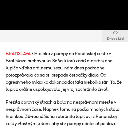
Embed kód
BRATISLAVA
/ Hrdinka z pumpy na Panónskej ceste v
Bratislave prehovorila. Soňa, ktorá zadržala srbského
lupiča vďaka orálnemu sexu, nám dnes podrobne
porozprávala, čo sa pri prepade čerpačky dialo. Od
agresívneho mladíka dokonca dostala niekoľko rán. To, že
lupiča orálne uspokojovala jej vraj zachránilo život.
Prežila obrovský strach a bola na nesprávnom mieste v
nesprávnom čase. Napriek tomu sa podľa mnohých stala
hrdinkou. 36-ročná Soňa zabránila lupičovi z Panónskej
cesty vlastným telom, aby si z pumpy odniesol peniaze.