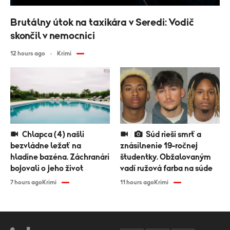
Brutálny útok na taxikára v Seredi: Vodič
skončil v nemocnici
12 hours ago
Krimi
Chlapca (4) našli
Súd rieši smrť a
bezvládne ležať na
znásilnenie 19-ročnej
hladine bazéna. Záchranári
študentky. Obžalovaným
bojovali o jeho život
vadí ružová farba na súde
7 hours ago
Krimi
11 hours ago
Krimi