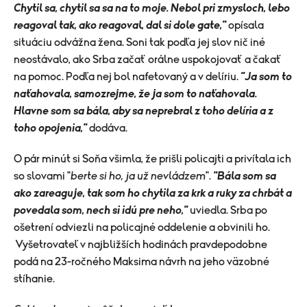
Chytil sa, chytil sa sa na to moje. Nebol pri zmysloch, lebo
reagoval tak, ako reagoval, dal si dole gate,"
opísala
situáciu odvážna žena. Soni tak podľa jej slov nič iné
neostávalo, ako Srba začať orálne uspokojovať a čakať
na pomoc. Podľa nej bol nafetovaný a v delíriu.
"
Ja som to
naťahovala, samozrejme, že ja som to naťahovala.
Hlavne som sa bála, aby sa neprebral z toho delíria a z
toho opojenia,"
dodáva.
​O pár minút si Soňa všimla, že prišli policajti a privítala ich
so slovami "
berte si ho, ja už nevládzem
".
"Bála som sa
ako zareaguje, tak som ho chytila za krk a ruky za chrbát a
povedala som, nech si idú pre neho,"
uviedla. Srba po
ošetrení odviezli na policajné oddelenie a obvinili ho.
Vyšetrovateľ v najbližších hodinách pravdepodobne
podá na 23-ročného Maksima návrh na jeho väzobné
stíhanie.