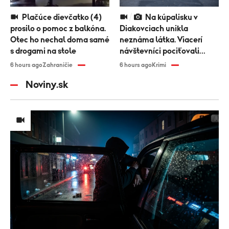
Plačúce dievčatko (4)
Na kúpalisku v
prosilo o pomoc z balkóna.
Diakovciach unikla
Otec ho nechal doma samé
neznáma látka. Viacerí
s drogami na stole
návštevníci pociťovali
zdravotné problémy
6 hours ago
Zahraničie
6 hours ago
Krimi
Noviny.sk