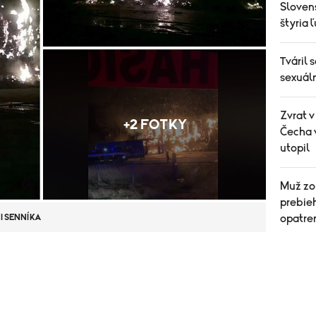
Slovens
štyria 
Tváril 
sexuáln
Zvrat 
+2 FOTKY
Čecha 
utopil
Muž zom
prebie
opatre
RI SENNÍKA