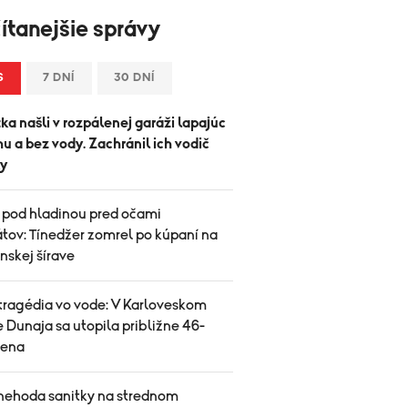
ítanejšie správy
S
7 DNÍ
30 DNÍ
ka našli v rozpálenej garáži lapajúc
u a bez vody. Zachránil ich vodič
y
 pod hladinou pred očami
tov: Tínedžer zomrel po kúpaní na
nskej šírave
 tragédia vo vode: V Karloveskom
 Dunaja sa utopila približne 46-
žena
nehoda sanitky na strednom