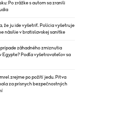
ku: Po zrážke s autom sa zranili
ľudia
sa, že ju ide vyšetriť. Polícia vyšetruje
e násilie v bratislavskej sanitke
v prípade záhadného zmiznutia
v Egypte? Podľa vyšetrovateľov sa
rel zrejme po požití jedu. Pitva
hala za prísnych bezpečnostných
ní