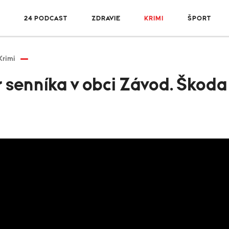
R
24 PODCAST
ZDRAVIE
KRIMI
ŠPORT
Krimi
r senníka v obci Závod. Škod