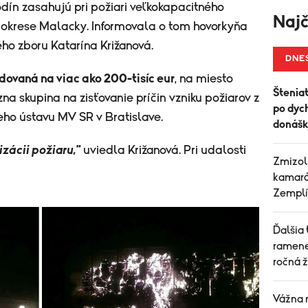
hodín zasahujú pri požiari veľkokapacitného
Najč
 okrese Malacky. Informovala o tom hovorkyňa
ho zboru Katarína Križanová.
DNE
ovaná na viac ako 200-tisíc eur
, na miesto
Šteniat
zna skupina na zisťovanie príčin vzniku
požiarov
z
po dych
eho ústavu MV SR v Bratislave.
donášk
izácii
požiaru
,"
uviedla Križanová. Pri udalosti
Zmizol
kamará
Zemplí
Ďalšia
ramene
ročná 
Vážna 