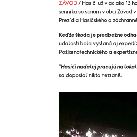
ZÁVOD
/ Hasiči už viac ako 13 
senníka so senom v obci Závod v
Prezídia Hasičského a záchranné
Keďže škoda je predbežne odhad
udalosti bola vyslaná aj expertí
Požiarnotechnického a expertízn
"Hasiči naďalej pracujú na lokal
sa doposiaľ nikto nezranil.