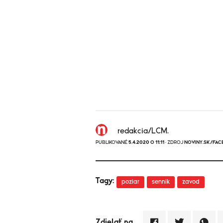
redakcia/LCM.
PUBLIKOVANÉ
5.4.2020 O 11:11
· ZDROJ
NOVINY.SK/FAC
Tagy:
poziar
sennik
zavod
Zdielať na