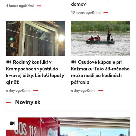
domov
4 hours ago
Krimi
10 hours ago
Krimi
Rodinný konflikt v
Osudové kúpanie pri
Krompachoch vyústil do
Kežmarku: Telo 39-ročného
krvavej bitky. Lietali lopaty
muža našli po hodinách
aj nôž
pátrania
a day ago
Krimi
a day ago
Krimi
Noviny.sk