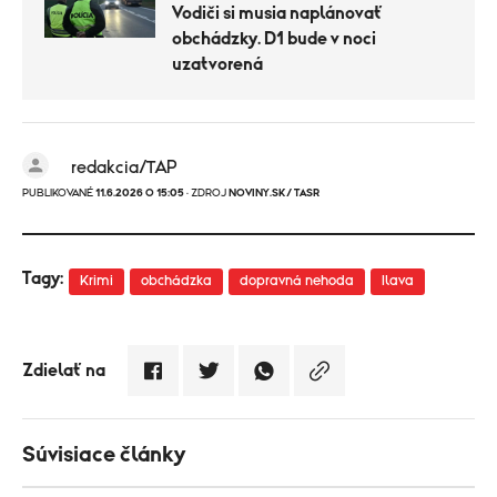
Vodiči si musia naplánovať
obchádzky. D1 bude v noci
uzatvorená
redakcia/TAP
PUBLIKOVANÉ
11.6.2026 O 15:05
· ZDROJ
NOVINY.SK/ TASR
Tagy:
Krimi
obchádzka
dopravná nehoda
Ilava
Zdielať na
Súvisiace články