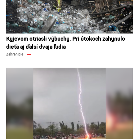
Kyjevom otriasli výbuchy. Pri útokoch zahynulo
dieťa aj ďalší dvaja ľudia
Zahraničie