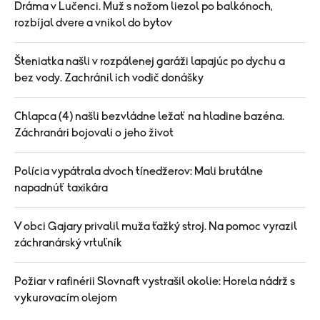
Dráma v Lučenci. Muž s nožom liezol po balkónoch,
rozbíjal dvere a vnikol do bytov
Šteniatka našli v rozpálenej garáži lapajúc po dychu a
bez vody. Zachránil ich vodič donášky
Chlapca (4) našli bezvládne ležať na hladine bazéna.
Záchranári bojovali o jeho život
Polícia vypátrala dvoch tínedžerov: Mali brutálne
napadnúť taxikára
V obci Gajary privalil muža ťažký stroj. Na pomoc vyrazil
záchranárský vrtuľník
Požiar v rafinérii Slovnaft vystrašil okolie: Horela nádrž s
vykurovacím olejom