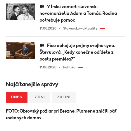
V Írsku zomreli slovenskí
novomanželia Adam a Tomáš. Rodina
potrebuje pomoc
11.06.2026
Slovensko - aktuality
Fico obhajuje príjmy svojho syna.
Števulová: „Kedy konečne odídete z
postu premiéra?“
11.06.2026
Politika
Najčítanejšie správy
DNES
7 DNÍ
30 DNÍ
FOTO: Obrovský požiar pri Brezne. Plamene zničili päť
rodinných domov