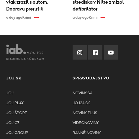
vlak zrazil s autom.
strediska v Nitre zmizol
Dopravu prerušili
defibrilátor
a day ago
Krimi
a day ago
Krimi
RIADIME SA KÓDEXOM
JOJ.SK
SPRAVODAJSTVO
JOJ
NOVINY.SK
JOJ PLAY
JOJ24.SK
JOJ ŠPORT
NOVINY PLUS
JOJ CZ
VIDEONOVINY
JOJ GROUP
RANNÉ NOVINY