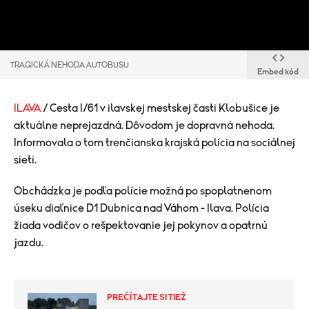
TRAGICKÁ NEHODA AUTOBUSU
Embed kód
ILAVA
/ Cesta I/61 v ilavskej mestskej časti Klobušice je
aktuálne neprejazdná. Dôvodom je dopravná nehoda.
Informovala o tom trenčianska krajská polícia na sociálnej
sieti.
Obchádzka je podľa polície možná po spoplatnenom
úseku diaľnice D1 Dubnica nad Váhom - Ilava. Polícia
žiada vodičov o rešpektovanie jej pokynov a opatrnú
jazdu.
PREČÍTAJTE SI TIEŽ