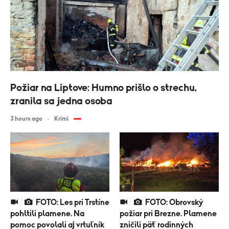
Požiar na Liptove: Humno prišlo o strechu,
zranila sa jedna osoba
3 hours ago
Krimi
FOTO: Les pri Trstíne
FOTO: Obrovský
pohltili plamene. Na
požiar pri Brezne. Plamene
pomoc povolali aj vrtuľník
zničili päť rodinných