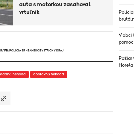
auta s motorkou zasahoval
vrtuľník
Polícia
brutál
V obci 
pomoc 
R/ FB: POLÍCIA SR - BANSKOBYSTRICKÝ KRAJ
Požiar 
Horela
madná nehoda
dopravná nehoda