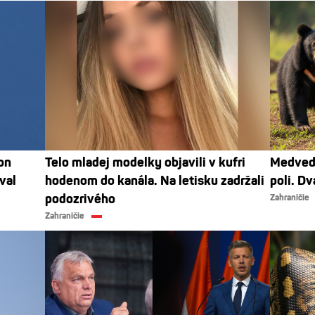
on
Telo mladej modelky objavili v kufri
Medvedi
val
hodenom do kanála. Na letisku zadržali
poli. Dv
podozrivého
Zahraničie
Zahraničie