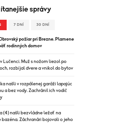
ítanejšie správy
S
7 DNÍ
30 DNÍ
Obrovský požiar pri Brezne. Plamene
i päť rodinných domov
v Lučenci. Muž s nožom liezol po
ch, rozbíjal dvere a vnikol do bytov
ka našli v rozpálenej garáži lapajúc
u a bez vody. Zachránil ich vodič
y
a (4) našli bezvládne ležať na
 bazéna. Záchranári bojovali o jeho