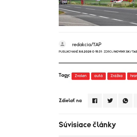
redakcia/TAP
PUBLIKOVANÉ
8.6.2026 O 15:31
· ZDROJ
NOVINY.SK/ TAS
Tagy:
Zvolen
autá
Zrážka
hro
Zdielať na
Súvisiace články