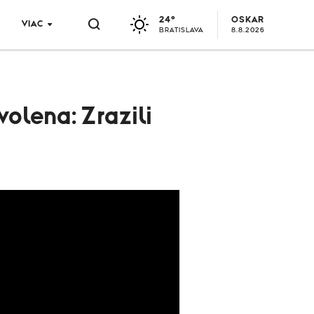
24°
OSKAR
VIAC
BRATISLAVA
8.8.2026
olena: Zrazili