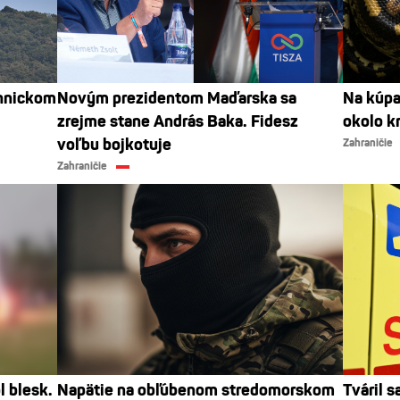
chnickom
Novým prezidentom Maďarska sa
Na kúpa
zrejme stane András Baka. Fidesz
okolo k
voľbu bojkotuje
Zahraničie
Zahraničie
l blesk.
Napätie na obľúbenom stredomorskom
Tváril s