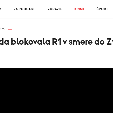
R
24 PODCAST
ZDRAVIE
KRIMI
ŠPORT
rimi
 blokovala R1 v smere do Zv