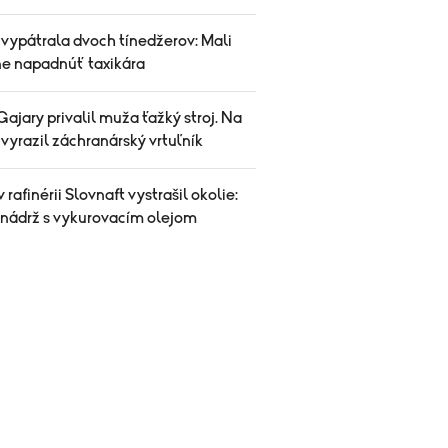
 vypátrala dvoch tínedžerov: Mali
ne napadnúť taxikára
Gajary privalil muža ťažký stroj. Na
vyrazil záchranárský vrtuľník
v rafinérii Slovnaft vystrašil okolie:
 nádrž s vykurovacím olejom