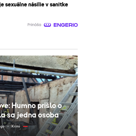
e sexuálne násilie v sanitke
ove: Humno prišlo o
ila sa jedna osoba
ago
Krimi