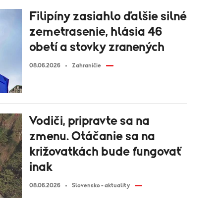
Filipíny zasiahlo ďalšie silné
zemetrasenie, hlásia 46
obetí a stovky zranených
08.06.2026
Zahraničie
Vodiči, pripravte sa na
zmenu. Otáčanie sa na
križovatkách bude fungovať
inak
08.06.2026
Slovensko - aktuality