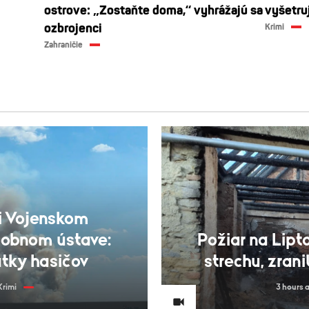
ostrove: „Zostaňte doma,“ vyhrážajú sa
vyšetruj
ozbrojenci
Krimi
Zahraničie
ri Vojenskom
šobnom ústave:
Požiar na Lipt
tky hasičov
strechu, zran
Krimi
3 hours 