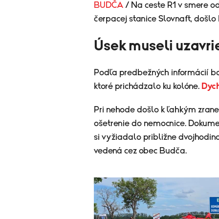
BUDČA
/ Na ceste R1 v smere o
čerpacej stanice Slovnaft, došlo
Úsek museli uzavri
Podľa predbežných informácií bo
ktoré prichádzalo ku kolóne.
Dych
Pri nehode došlo k ľahkým zrane
ošetrenie do nemocnice. Dokume
si vyžiadalo približne dvojhodi
vedená cez obec Budča.