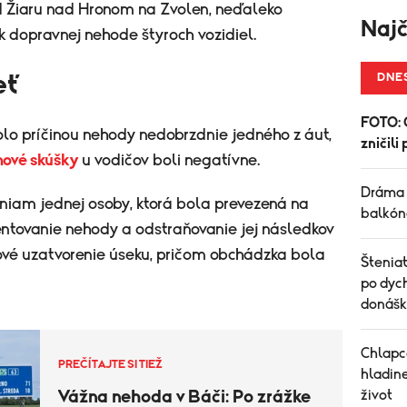
d Žiaru nad Hronom na Zvolen, neďaleko
Najč
 k dopravnej nehode štyroch vozidiel.
eť
DNE
FOTO: 
lo príčinou nehody nedobrzdnie jedného z áut,
zničil
ové skúšky
u vodičov boli negatívne.
Dráma 
niam jednej osoby, ktorá bola prevezená na
balkóno
ntovanie nehody a odstraňovanie jej následkov
nové uzatvorenie úseku, pričom obchádzka bola
Šteniat
po dych
donášk
Chlapc
PREČÍTAJTE SI TIEŽ
hladine
Vážna nehoda v Báči: Po zrážke
život