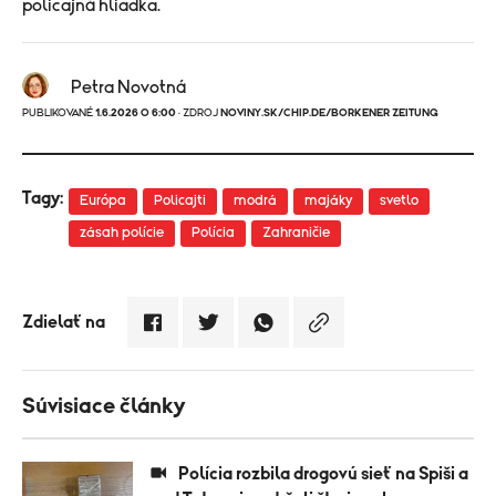
policajná hliadka.
Petra Novotná
PUBLIKOVANÉ
1.6.2026 O 6:00
· ZDROJ
NOVINY.SK/CHIP.DE/BORKENER ZEITUNG
Tagy:
Európa
Policajti
modrá
majáky
svetlo
zásah polície
Polícia
Zahraničie
Zdielať na
Súvisiace články
Polícia rozbila drogovú sieť na Spiši a