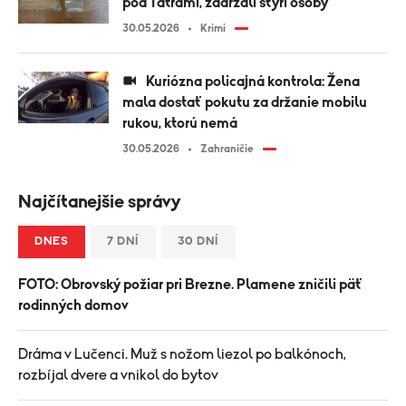
pod Tatrami, zadržali štyri osoby
30.05.2026
Krimi
Kuriózna policajná kontrola: Žena
mala dostať pokutu za držanie mobilu
rukou, ktorú nemá
30.05.2026
Zahraničie
Najčítanejšie správy
DNES
7 DNÍ
30 DNÍ
FOTO: Obrovský požiar pri Brezne. Plamene zničili päť
rodinných domov
Dráma v Lučenci. Muž s nožom liezol po balkónoch,
rozbíjal dvere a vnikol do bytov