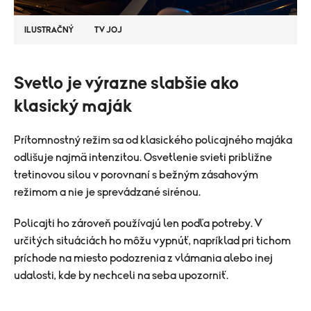
ILUSTRAČNÝ
TV JOJ
Svetlo je výrazne slabšie ako
klasický maják
Prítomnostný režim sa od klasického policajného majáka
odlišuje najmä intenzitou. Osvetlenie svieti približne
tretinovou silou v porovnaní s bežným zásahovým
režimom a nie je sprevádzané sirénou.
Policajti ho zároveň používajú len podľa potreby. V
určitých situáciách ho môžu vypnúť, napríklad pri tichom
príchode na miesto podozrenia z vlámania alebo inej
udalosti, kde by nechceli na seba upozorniť.