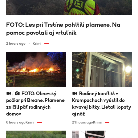
FOTO: Les pri Trstíne pohltili plamene. Na
pomoc povolali aj vrtuľník
2 hours ago
Krimi
FOTO: Obrovský
Rodinný konflikt v
požiar pri Brezne. Plamene
Krompachoch vyústil do
zničili päť rodinných
krvavej bitky. Lietali lopaty
domov
aj nôž
8 hours ago
Krimi
21 hours ago
Krimi