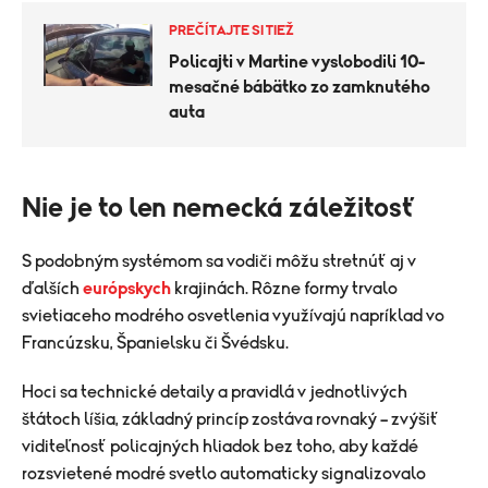
PREČÍTAJTE SI TIEŽ
Policajti v Martine vyslobodili 10-
mesačné bábätko zo zamknutého
auta
Nie je to len nemecká záležitosť
S podobným systémom sa vodiči môžu stretnúť aj v
ďalších
európskych
krajinách. Rôzne formy trvalo
svietiaceho modrého osvetlenia využívajú napríklad vo
Francúzsku, Španielsku či Švédsku.
Hoci sa technické detaily a pravidlá v jednotlivých
štátoch líšia, základný princíp zostáva rovnaký – zvýšiť
viditeľnosť policajných hliadok bez toho, aby každé
rozsvietené modré svetlo automaticky signalizovalo