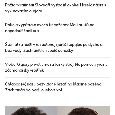
Požiar v rafinérii Slovnaft vystrašil okolie: Horela nádrž s
vykurovacím olejom
Polícia vypátrala dvoch tínedžerov: Mali brutálne
napadnúť taxikára
Šteniatka našli v rozpálenej garáži lapajúc po dychu a
bez vody. Zachránil ich vodič donášky
V obci Gajary privalil muža ťažký stroj. Na pomoc vyrazil
záchranárský vrtuľník
Chlapca (4) našli bezvládne ležať na hladine bazéna.
Záchranári bojovali o jeho život