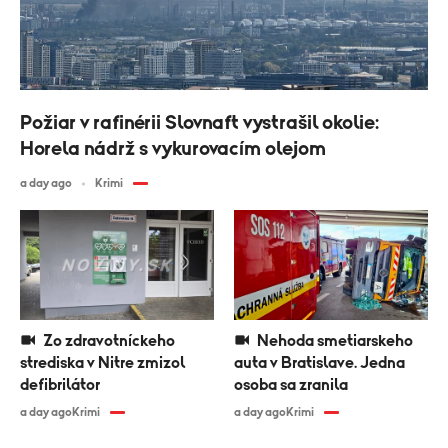
Požiar v rafinérii Slovnaft vystrašil okolie:
Horela nádrž s vykurovacím olejom
a day ago
Krimi
Zo zdravotníckeho
Nehoda smetiarskeho
strediska v Nitre zmizol
auta v Bratislave. Jedna
defibrilátor
osoba sa zranila
a day ago
Krimi
a day ago
Krimi