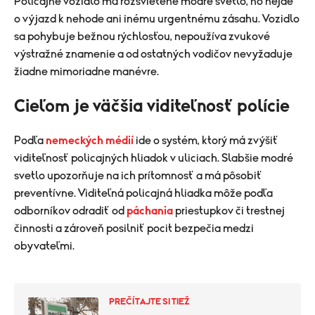
Policajné vozidlo má rozsvietené modré svetlo, no nejde
o výjazd k nehode ani inému urgentnému zásahu. Vozidlo
sa pohybuje bežnou rýchlosťou, nepoužíva zvukové
výstražné znamenie a od ostatných vodičov nevyžaduje
žiadne mimoriadne manévre.
Cieľom je väčšia viditeľnosť polície
Podľa
nemeckých médií
ide o systém, ktorý má zvýšiť
viditeľnosť policajných hliadok v uliciach. Slabšie modré
svetlo upozorňuje na ich prítomnosť a má pôsobiť
preventívne. Viditeľná policajná hliadka môže podľa
odborníkov odradiť od
páchania
priestupkov či trestnej
činnosti a zároveň posilniť pocit bezpečia medzi
obyvateľmi.
PREČÍTAJTE SI TIEŽ