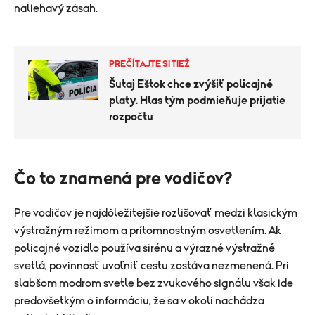
naliehavý zásah.
PREČÍTAJTE SI TIEŽ
Šutaj Eštok chce zvýšiť policajné
platy. Hlas tým podmieňuje prijatie
rozpočtu
Čo to znamená pre vodičov?
Pre vodičov je najdôležitejšie rozlišovať medzi klasickým
výstražným režimom a prítomnostným osvetlením. Ak
policajné vozidlo používa sirénu a výrazné výstražné
svetlá, povinnosť uvoľniť cestu zostáva nezmenená. Pri
slabšom modrom svetle bez zvukového signálu však ide
predovšetkým o informáciu, že sa v okolí nachádza