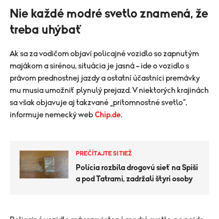
Nie každé modré svetlo znamená, že
treba uhýbať
Ak sa za vodičom objaví policajné vozidlo so zapnutým
majákom a sirénou, situácia je jasná – ide o vozidlo s
právom prednostnej jazdy a ostatní účastníci premávky
mu musia umožniť plynulý prejazd. V niektorých krajinách
sa však objavuje aj takzvané „prítomnostné svetlo“,
informuje nemecký web
Chip.de
.
PREČÍTAJTE SI TIEŽ
Polícia rozbila drogovú sieť na Spiši
a pod Tatrami, zadržali štyri osoby