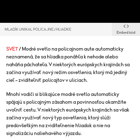
MLADÍK UNIKAL POLICAJNEJ HLIADKE
Embed kód
SVET
/ Modré svetlo na policajnom aute automaticky
neznamená, že sa hliadka ponáhľa k nehode alebo
naháňa páchateľa. V niektorých európskych krajinách sa
začína využívať nový režim osvetlenia, ktorý má jediný
cieľ – zviditeľniť policajtov v uliciach.
Mnohí vodiči si blikajúce modré svetlo automaticky
spájajú s policajným zásahom a povinnosťou okamžite
uvoľniť cestu. V niektorých európskych krajinách sa však
začína využívať nový typ osvetlenia, ktorý slúži
predovšetkým na zviditeľnenie hliadok a nie na
signalizáciu naliehavého výjazdu.