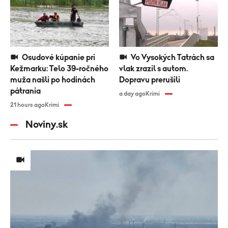
Osudové kúpanie pri
Vo Vysokých Tatrách sa
Kežmarku: Telo 39-ročného
vlak zrazil s autom.
muža našli po hodinách
Dopravu prerušili
pátrania
a day ago
Krimi
21 hours ago
Krimi
Noviny.sk