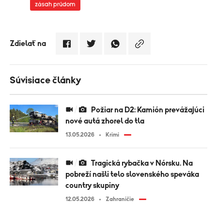
zásah prúdom
Zdielať na
Súvisiace články
Požiar na D2: Kamión prevážajúci
nové autá zhorel do tla
13.05.2026
Krimi
Tragická rybačka v Nórsku. Na
pobreží našli telo slovenského speváka
country skupiny
12.05.2026
Zahraničie