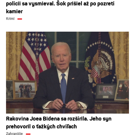
polícii sa vysmieval. Šok prišiel až po pozretí
kamier
Krimi
Rakovina Joea Bidena sa rozšírila. Jeho syn
prehovoril o ťažkých chvíľach
Zahraničie