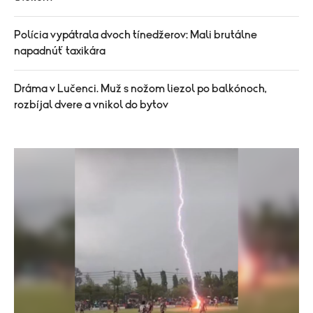
Polícia vypátrala dvoch tínedžerov: Mali brutálne
napadnúť taxikára
Dráma v Lučenci. Muž s nožom liezol po balkónoch,
rozbíjal dvere a vnikol do bytov