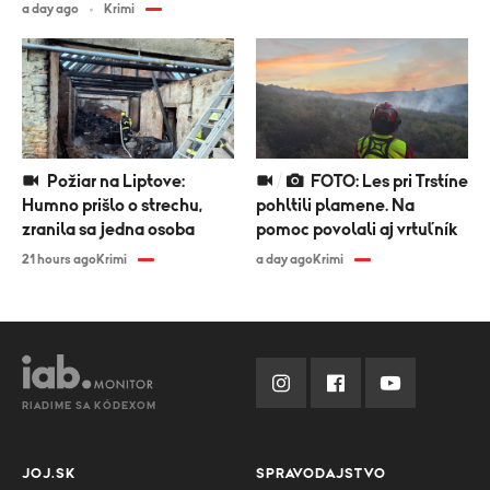
a day ago
Krimi
Požiar na Liptove:
FOTO: Les pri Trstíne
Humno prišlo o strechu,
pohltili plamene. Na
zranila sa jedna osoba
pomoc povolali aj vrtuľník
21 hours ago
Krimi
a day ago
Krimi
RIADIME SA KÓDEXOM
JOJ.SK
SPRAVODAJSTVO