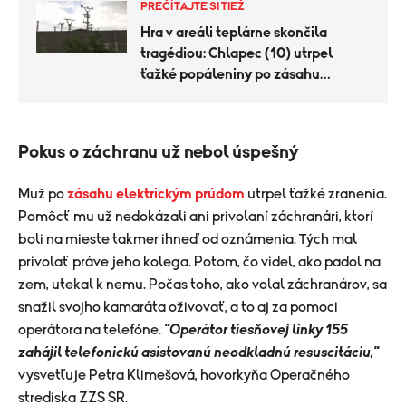
PREČÍTAJTE SI TIEŽ
Hra v areáli teplárne skončila
tragédiou: Chlapec (10) utrpel
ťažké popáleniny po zásahu
prúdom
Pokus o záchranu už nebol úspešný
Muž po
zásahu elektrickým prúdom
utrpel ťažké zranenia.
Pomôcť mu už nedokázali ani privolaní záchranári, ktorí
boli na mieste takmer ihneď od oznámenia. Tých mal
privolať práve jeho kolega. Potom, čo videl, ako padol na
zem, utekal k nemu. Počas toho, ako volal záchranárov, sa
snažil svojho kamaráta oživovať, a to aj za pomoci
operátora na telefóne.
"Operátor tiesňovej linky 155
zahájil telefonickú asistovanú neodkladnú resuscitáciu,"
vysvetľuje Petra Klimešová, hovorkyňa Operačného
strediska ZZS SR.