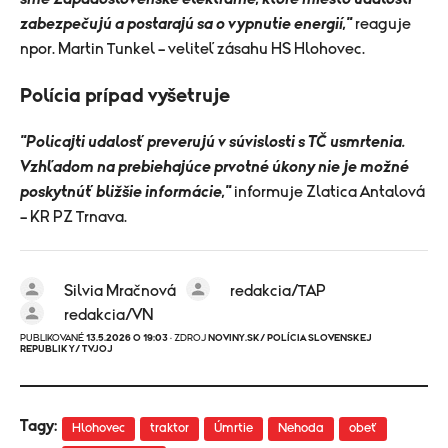
zabezpečujú a postarajú sa o vypnutie energií,"
reaguje
npor. Martin Tunkel – veliteľ zásahu HS Hlohovec.
Polícia prípad vyšetruje
"Policajti udalosť preverujú v súvislosti s TČ usmrtenia.
Vzhľadom na prebiehajúce prvotné úkony nie je možné
poskytnúť bližšie informácie,"
informuje Zlatica Antalová
– KR PZ Trnava.
Silvia Mračnová
redakcia/TAP
redakcia/VN
PUBLIKOVANÉ
13.5.2026 O 19:03
· ZDROJ
NOVINY.SK/ POLÍCIA SLOVENSKEJ
REPUBLIKY/ TVJOJ
Tagy:
Hlohovec
traktor
Úmrtie
Nehoda
obeť