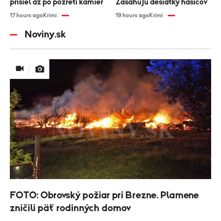
prišiel až po pozretí kamier
Zasahujú desiatky hasičov
17 hours ago
Krimi
19 hours ago
Krimi
Noviny.sk
FOTO: Obrovský požiar pri Brezne. Plamene
zničili päť rodinných domov