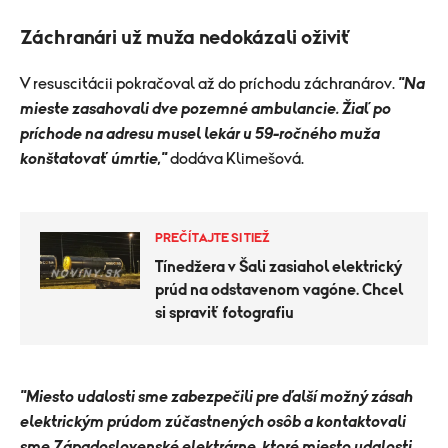
Záchranári už muža nedokázali oživiť
V resuscitácii pokračoval až do príchodu záchranárov.
"Na
mieste zasahovali dve pozemné ambulancie. Žiaľ po
príchode na adresu musel lekár u 59-ročného muža
konštatovať úmrtie,"
dodáva Klimešová.
PREČÍTAJTE SI TIEŽ
Tínedžera v Šali zasiahol elektrický
prúd na odstavenom vagóne. Chcel
si spraviť fotografiu
"Miesto udalosti sme zabezpečili pre ďalší možný zásah
elektrickým prúdom zúčastnených osôb a kontaktovali
sme Západoslovenské elektrárne, ktoré miesto udalosti