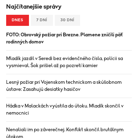
Najčítanejšie správy
DNES
7 DNÍ
30 DNÍ
FOTO: Obrovský požiar pri Brezne. Plamene zničili päť
rodinných domov
Mladík jazdil v Seredi bez evidenčného čísla, polícii sa
vysmieval. Šok prišiel až po pozretí kamier
Lesný požiar pri Vojenskom technickom a skúšobnom
ústave: Zasahujú desiatky hasičov
Hádka v Malackách vyústila do útoku. Mladík skončil v
nemocnici
Nenaliali im po záverečnej. Konflikt skončil brutálnym
útokom