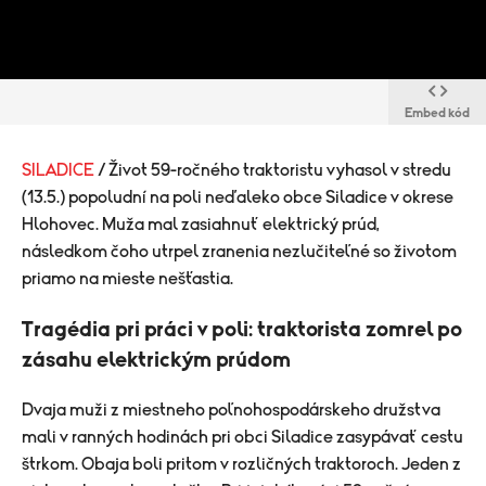
Embed kód
SILADICE
/ Život 59-ročného traktoristu vyhasol v stredu
(13.5.) popoludní na poli neďaleko obce Siladice v okrese
Hlohovec. Muža mal zasiahnuť elektrický prúd,
následkom čoho utrpel zranenia nezlučiteľné so životom
priamo na mieste nešťastia.
Tragédia pri práci v poli: traktorista zomrel po
zásahu elektrickým prúdom
Dvaja muži z miestneho poľnohospodárskeho družstva
mali v ranných hodinách pri obci Siladice zasypávať cestu
štrkom. Obaja boli pritom v rozličných traktoroch. Jeden z