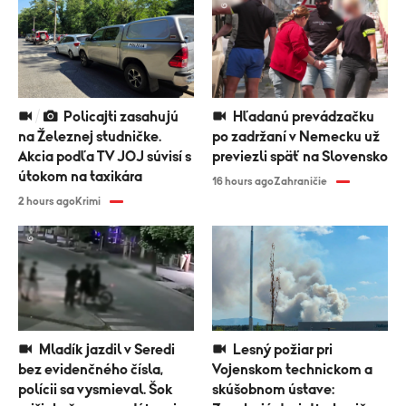
Policajti zasahujú
Hľadanú prevádzačku
na Železnej studničke.
po zadržaní v Nemecku už
Akcia podľa TV JOJ súvisí s
previezli späť na Slovensko
útokom na taxikára
16 hours ago
Zahraničie
2 hours ago
Krimi
Mladík jazdil v Seredi
Lesný požiar pri
bez evidenčného čísla,
Vojenskom technickom a
polícii sa vysmieval. Šok
skúšobnom ústave: