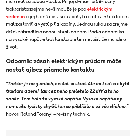
nich mal za sebou vlečku. Pri jej dvíhaní si 59-ročný
traktorista zrejme nevšimol, že je pod
elektrickým
vedením
a jej horná časť sa už dotýka drôtov. S traktorom
mal zastaviť a vystúpiť z kabíny. Jednou rukou sa zrejme
držal zábradlia a nohou stúpil na zem. Podľa odborníka
na vysoké napätie traktorista ani len netušil, že mu ide o
život.
Odborník: zásah elektrickým prúdom môže
nastať aj bez priameho kontaktu
"Traktor je na gumách, nestal sa skrat. Ale on keď sa chytil
traktora a zemi, tak cez neho preletelo 22 kW a to ho
zabilo. Tam bolo že vysoké napätie. Vysoké napätie vy
nemusíte fyzicky chytiť, len sa priblížite a už vás stiahne,"
hovorí Roland Toronyi – revízny technik.