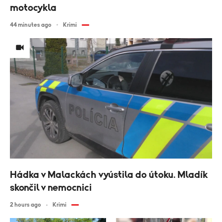
motocykla
44 minutes ago
Krimi
Hádka v Malackách vyústila do útoku. Mladík
skončil v nemocnici
2 hours ago
Krimi