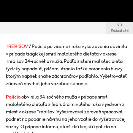
Embed kód
TREBIŠOV
/ Polícia po viac než roku vyšetrovania obvinila
v prípade tragickej smrti maloletého dieťaťa v okrese
Trebišov 34-ročného muža. Podľa zistení mal otec dieťa
fyzicky napadnúť, pričom utrpelo ťažké poranenia hlavy,
ktorým napriek snahe záchranárov podľahlo. Vyšetrovateľ
zároveň navrhol jeho väzobné stíhanie.
Polícia
obvinila 34-ročného muža v prípade smrti
maloletého dieťaťa z februára minulého roka v jednom z
miest v okrese Trebišov. Vyšetrovateľ zároveň spracoval
podnet na podanie návrhu na jeho vzatie do vyšetrovacej
väzby. O prípade informuje košická krajská polícia na