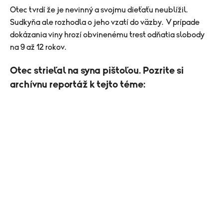
Otec tvrdí že je nevinný a svojmu dieťaťu neublížil.
Sudkyňa ale rozhodla o jeho vzatí do väzby. V prípade
dokázania viny hrozí obvinenému trest odňatia slobody
na 9 až 12 rokov.
Otec strieľal na syna pištoľou. Pozrite si
archívnu reportáž k tejto téme: