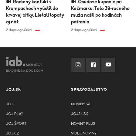
Rodinný konflikt v
Osudové kúpanie pri
Krompachoch vyústil do
Kežmarku: Telo 39-ročného
krvavej bitky. Lietali lopaty
muža našli po hodinách
aj nôž
pátrania
2 days ago
Krimi
2 days ago
Krimi
RIADIME SA KÓDEXOM
JOJ.SK
SPRAVODAJSTVO
JOJ
NOVINY.SK
JOJ PLAY
JOJ24.SK
JOJ ŠPORT
NOVINY PLUS
JOJ CZ
VIDEONOVINY