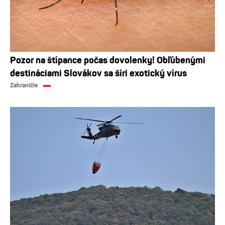
Pozor na štípance počas dovolenky! Obľúbenými
destináciami Slovákov sa šíri exotický vírus
Zahraničie