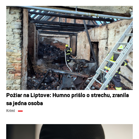
Požiar na Liptove: Humno prišlo o strechu, zranila
sa jedna osoba
Krimi