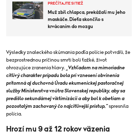
PREČÍTAJTE SI TIEŽ
Muž zbil chlapca, prekážali mu jeho
maskáče. Dieťa skončilo s
krvácaním do mozgu
Výsledky znaleckého skúmania podľa polície potvrdili, že
bezprostrednou príčinou smrti boli ťažké, život
ohrozujúce zranenia hlavy.
„Vzhľadom na mimoriadne
citlivý charakter prípadu bola pri vznesení obvinenia
prítomná aj duchovná Úradu ekumenickej pastoračnej
služby Ministerstva vnútra Slovenskej republiky, aby sa
predišlo sekundárnej viktimizácii a aby bol k obetiam a
pozostalým zachovaný čo najcitlivejší prístup,“
spresnila
polícia.
Hrozí mu 9 až 12 rokov väzenia