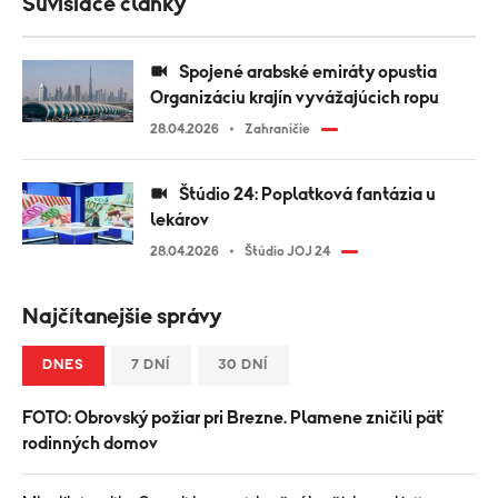
Súvisiace články
Spojené arabské emiráty opustia
Organizáciu krajín vyvážajúcich ropu
28.04.2026
Zahraničie
Štúdio 24: Poplatková fantázia u
lekárov
28.04.2026
Štúdio JOJ 24
Najčítanejšie správy
DNES
7 DNÍ
30 DNÍ
FOTO: Obrovský požiar pri Brezne. Plamene zničili päť
rodinných domov