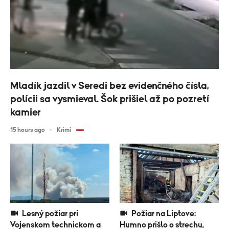
Mladík jazdil v Seredi bez evidenčného čísla,
polícii sa vysmieval. Šok prišiel až po pozretí
kamier
15 hours ago
Krimi
Lesný požiar pri
Požiar na Liptove:
Vojenskom technickom a
Humno prišlo o strechu,