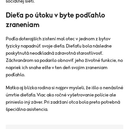
sociálnej sieti.
Dieťa po útoku v byte podľahlo
zraneniam
Podľa doterajších zistení mal otec v jednom z bytov
fyzicky napadnúť svoje dieťa. Dieťaťu bola následne
poskytnutá neodkladná zdravotná starostlivosť.
Záchranárom sa podarilo obnoviť jeho životné funkcie, no
napriek ich snahe ešte v ten deň svojim zraneniam
podľahlo.
Matka aj blízka rodina si najprv mysleli, že išlo o nenásilné
úmrtie dieťaťa. Viac ako ročné vyšetrovanie polície ale
prinieslo iný záver. Pri zadržaní otca bola preto potrebná
špeciálna asistencia.