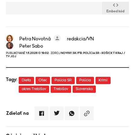
Embed kód
Petra Novotná
redakcia/VN
Peter Sabo
PUBLIKOVANÉ
1.5.2026 O 19:02
· ZDROJ
NOVINY.SK/FB: POLÍCIA SR - KOŠICKÝ KRAJ /
TV JOJ
Tagy:
Dieťa
Otec
Polícia SR
Polícia
Krimi
okres Trebišov
Trebišov
Slovensko
Zdielať na