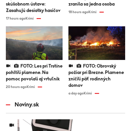
skúšobnom ústave:
zranila sa jedna osoba
Zasahujú desiatky hasičov
18 hours ago
Krimi
17 hours ago
Krimi
FOTO: Les pri Trstíne
FOTO: Obrovský
pohltili plamene. Na
požiar pri Brezne. Plamene
pomoc povolali aj vrtuľník
zničili päť rodinných
domov
20 hours ago
Krimi
a day ago
Krimi
Noviny.sk