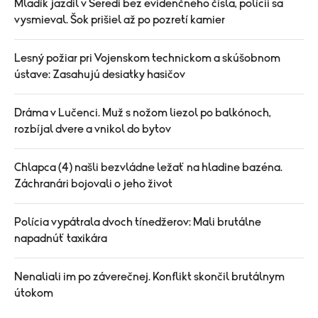
Mladík jazdil v Seredi bez evidenčného čísla, polícii sa
vysmieval. Šok prišiel až po pozretí kamier
Lesný požiar pri Vojenskom technickom a skúšobnom
ústave: Zasahujú desiatky hasičov
Dráma v Lučenci. Muž s nožom liezol po balkónoch,
rozbíjal dvere a vnikol do bytov
Chlapca (4) našli bezvládne ležať na hladine bazéna.
Záchranári bojovali o jeho život
Polícia vypátrala dvoch tínedžerov: Mali brutálne
napadnúť taxikára
Nenaliali im po záverečnej. Konflikt skončil brutálnym
útokom