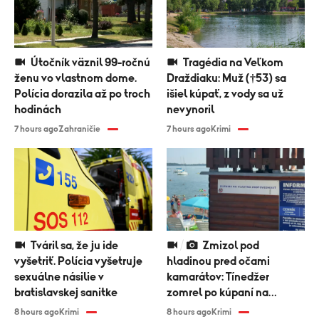
Útočník väznil 99-ročnú
Tragédia na Veľkom
ženu vo vlastnom dome.
Draždiaku: Muž (†53) sa
Polícia dorazila až po troch
išiel kúpať, z vody sa už
hodinách
nevynoril
7 hours ago
Zahraničie
7 hours ago
Krimi
Tváril sa, že ju ide
Zmizol pod
vyšetriť. Polícia vyšetruje
hladinou pred očami
sexuálne násilie v
kamarátov: Tínedžer
bratislavskej sanitke
zomrel po kúpaní na
Zemplínskej šírave
8 hours ago
Krimi
8 hours ago
Krimi