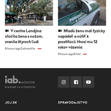
V centre Londýna
Mladú ženu mal fyzicky
útočila žena s nožom,
napádať a nútiť k
zranila štyroch ľudí
prostitúcii. Hrozí mu 12
rokov väzenia
8 hours ago
Zahraničie
9 hours ago
Krimi
RIADIME SA KÓDEXOM
JOJ.SK
SPRAVODAJSTVO