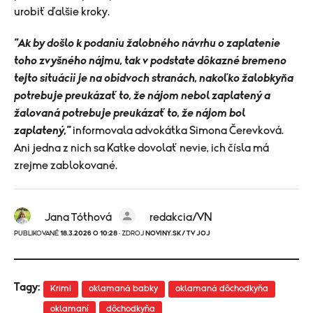
urobiť ďalšie kroky.
"Ak by došlo k podaniu žalobného návrhu o zaplatenie
toho zvyšného nájmu, tak v podstate dôkazné bremeno
tejto situácii je na obidvoch stranách, nakoľko žalobkyňa
potrebuje preukázať to, že nájom nebol zaplatený a
žalovaná potrebuje preukázať to, že nájom bol
zaplatený,"
informovala advokátka Simona Čerevková.
Ani jedna z nich sa Katke dovolať nevie, ich čísla má
zrejme zablokované.
Jana Tóthová
redakcia/VN
PUBLIKOVANÉ
18.3.2026 O 10:28
· ZDROJ
NOVINY.SK/ TV JOJ
Tagy:
Krimi
oklamaná babky
oklamaná dôchodkyňa
oklamaní
dôchodkyňa