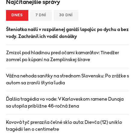
Najčítanejšie správy
DNES
7 DNÍ
30 DNÍ
Šteniatka našli v rozpálenej garáži lapajúc po dychu a bez
vody. Zachránil ich vodič donášky
Zmizol pod hladinou pred očami kamarátov: Tínedžer
zomrel po kúpaní na Zemplínskej šírave
Vážna nehoda sanitky na strednom Slovensku: Po zrážke s
autom sa zranili štyria ľudia
Ďalšia tragédia vo vode: V Karloveskom ramene Dunaja
sa utopila približne 46-ročná žena
Kovová tyč prerazila čelné sklo auta: Dievča (12) uniklo
tragédii len o centimetre