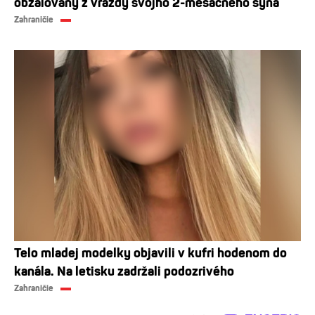
obžalovaný z vraždy svojho 2-mesačného syna
Zahraničie
Telo mladej modelky objavili v kufri hodenom do
kanála. Na letisku zadržali podozrivého
Zahraničie