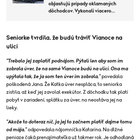
objasňujú prípady oklamaných
dôchodcov. Vykonali viacero
prehliadok
Seniorke tvrdila, že budú tráviť Vianoce na
ulici
"Trebalo jej zaplatiť podnájom. Pýtali len aby som im
zobrala úver, že na samé Vianoce budú na ulici. Ona ma
upýtala tak, že ja som ten úver im zobrala,"
povedala
poškodená Jana. Že Katka úver nespláca, to seniorka
zistila, až keď jej zavolal exekútor. Z dôchodku tak platí
pobyt v zariadení, splátku za úver, no neostáva jej na
lieky.
"Akože to doteraz nič, ja jej to začnem platiť dajme tomu
od mája,"
odpovedala nájomníčka Katarína. Na dlžné
peniaze čaká prenajímateľka už takmer rok. Je odhodlaná