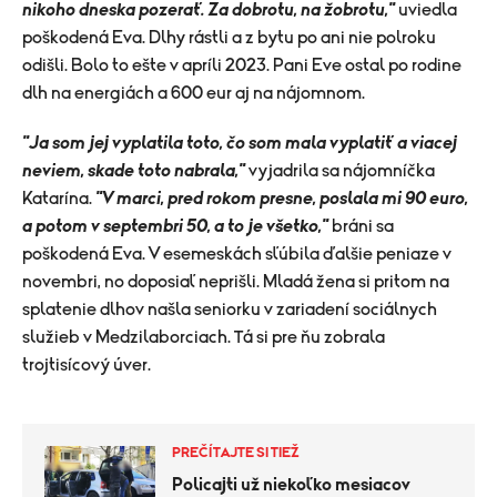
nikoho dneska pozerať. Za dobrotu, na žobrotu,"
uviedla
poškodená Eva. Dlhy rástli a z bytu po ani nie polroku
odišli. Bolo to ešte v apríli 2023. Pani Eve ostal po rodine
dlh na energiách a 600 eur aj na nájomnom.
"Ja som jej vyplatila toto, čo som mala vyplatiť a viacej
neviem, skade toto nabrala,"
vyjadrila sa nájomníčka
Katarína.
"V marci, pred rokom presne, poslala mi 90 euro,
a potom v septembri 50, a to je všetko,"
bráni sa
poškodená Eva. V esemeskách sľúbila ďalšie peniaze v
novembri, no doposiaľ neprišli. Mladá žena si pritom na
splatenie dlhov našla seniorku v zariadení sociálnych
služieb v Medzilaborciach. Tá si pre ňu zobrala
trojtisícový úver.
PREČÍTAJTE SI TIEŽ
Policajti už niekoľko mesiacov