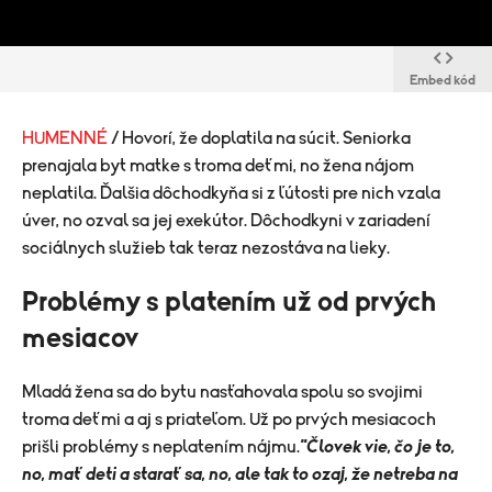
Embed kód
HUMENNÉ
/ Hovorí, že doplatila na súcit. Seniorka
prenajala byt matke s troma deťmi, no žena nájom
neplatila. Ďalšia dôchodkyňa si z ľútosti pre nich vzala
úver, no ozval sa jej exekútor. Dôchodkyni v zariadení
sociálnych služieb tak teraz nezostáva na lieky.
Problémy s platením už od prvých
mesiacov
Mladá žena sa do bytu nasťahovala spolu so svojimi
troma deťmi a aj s priateľom. Už po prvých mesiacoch
prišli problémy s neplatením nájmu.
"Človek vie, čo je to,
no, mať deti a starať sa, no, ale tak to ozaj, že netreba na