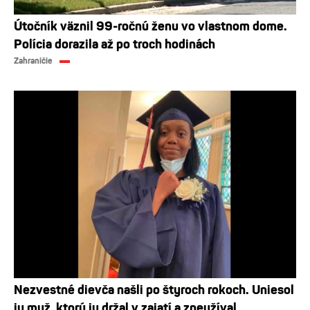
Útočník väznil 99-ročnú ženu vo vlastnom dome.
Polícia dorazila až po troch hodinách
Zahraničie
Nezvestné dievča našli po štyroch rokoch. Uniesol
ju muž, ktorý ju držal v zajatí a zneužíval