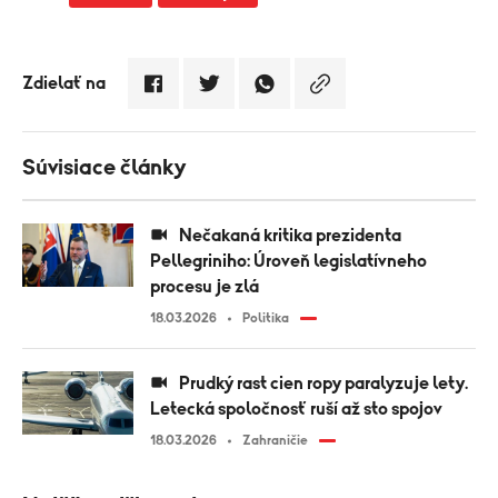
Zdielať na
Súvisiace články
Nečakaná kritika prezidenta
Pellegriniho: Úroveň legislatívneho
procesu je zlá
18.03.2026
Politika
Prudký rast cien ropy paralyzuje lety.
Letecká spoločnosť ruší až sto spojov
18.03.2026
Zahraničie