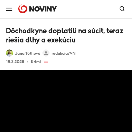
Dôchodkyne doplatili na súcit, teraz
riešia dlhy a exekúciu
Jana Tóthová
redakcia/VN
18.3.2026
Krimi