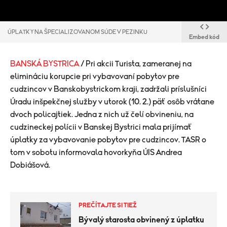
ÚPLATKY NA ŠPECIALIZOVANOM SÚDE V PEZINKU
Embed kód
BANSKÁ BYSTRICA
/ Pri akcii Turista, zameranej na
elimináciu korupcie pri vybavovaní pobytov pre
cudzincov v Banskobystrickom kraji, zadržali príslušníci
Úradu inšpekčnej služby v utorok (10. 2.) päť osôb vrátane
dvoch policajtiek. Jedna z nich už čelí obvineniu, na
cudzineckej polícii v Banskej Bystrici mala prijímať
úplatky za vybavovanie pobytov pre cudzincov. TASR o
tom v sobotu informovala hovorkyňa ÚIS Andrea
Dobiášová.
PREČÍTAJTE SI TIEŽ
Bývalý starosta obvinený z úplatku