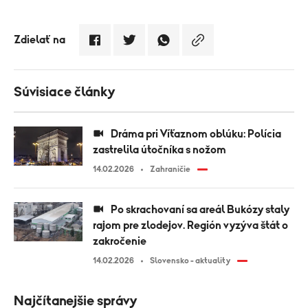
Zdielať na
Súvisiace články
Dráma pri Víťaznom oblúku: Polícia
zastrelila útočníka s nožom
14.02.2026
Zahraničie
Po skrachovaní sa areál Bukózy staly
rajom pre zlodejov. Región vyzýva štát o
zakročenie
14.02.2026
Slovensko - aktuality
Najčítanejšie správy