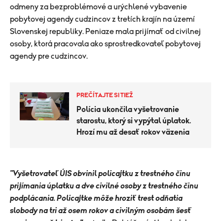
odmeny za bezproblémové a urýchlené vybavenie
pobytovej agendy cudzincov z tretích krajín na území
Slovenskej republiky. Peniaze mala prijímať od civilnej
osoby, ktorá pracovala ako sprostredkovateľ pobytovej
agendy pre cudzincov.
PREČÍTAJTE SI TIEŽ
Polícia ukončila vyšetrovanie
starostu, ktorý si vypýtal úplatok.
Hrozí mu až desať rokov väzenia
"Vyšetrovateľ ÚIS obvinil policajtku z trestného činu
prijímania úplatku a dve civilné osoby z trestného činu
podplácania. Policajtke môže hroziť trest odňatia
slobody na tri až osem rokov a civilným osobám šesť