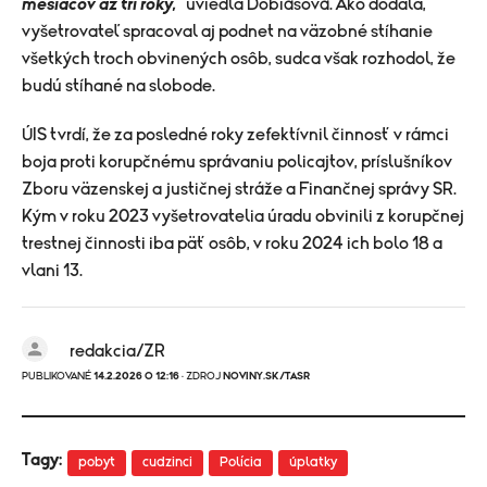
mesiacov až tri roky,"
uviedla Dobiášová. Ako dodala,
vyšetrovateľ spracoval aj podnet na väzobné stíhanie
všetkých troch obvinených osôb, sudca však rozhodol, že
budú stíhané na slobode.
ÚIS tvrdí, že za posledné roky zefektívnil činnosť v rámci
boja proti korupčnému správaniu policajtov, príslušníkov
Zboru väzenskej a justičnej stráže a Finančnej správy SR.
Kým v roku 2023 vyšetrovatelia úradu obvinili z korupčnej
trestnej činnosti iba päť osôb, v roku 2024 ich bolo 18 a
vlani 13.
redakcia/ZR
PUBLIKOVANÉ
14.2.2026 O 12:16
· ZDROJ
NOVINY.SK/TASR
Tagy:
pobyt
cudzinci
Polícia
úplatky