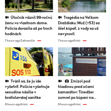
Útočník väznil 99-ročnú
Tragédia na Veľkom
ženu vo vlastnom dome.
Draždiaku: Muž (†53) sa
Polícia dorazila až po troch
išiel kúpať, z vody sa už
hodinách
nevynoril
7 hours ago
Zahraničie
7 hours ago
Krimi
Tváril sa, že ju ide
Zmizol pod
vyšetriť. Polícia vyšetruje
hladinou pred očami
sexuálne násilie v
kamarátov: Tínedžer
bratislavskej sanitke
zomrel po kúpaní na
Zemplínskej šírave
8 hours ago
Krimi
8 hours ago
Krimi