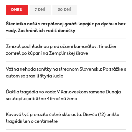
DNES
7 DNÍ
30 DNÍ
Šteniatka našli v rozpálenej garáži lapajúc po dychu a bez
vody. Zachránil ich vodič donášky
Zmizol pod hladinou pred očami kamarátov: Tínedžer
zomrel po kúpaní na Zemplínskej šírave
Vážna nehoda sanitky na strednom Slovensku: Po zrážke s
autom sa zranili štyria ľudia
Ďalšia tragédia vo vode: V Karloveskom ramene Dunaja
sa utopila približne 46-ročná žena
Kovová tyč prerazila čelné sklo auta: Dievča (12) uniklo
tragédii len o centimetre