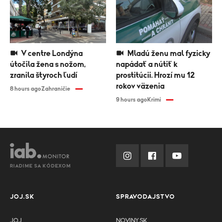
V centre Londýna
Mladú ženu mal fyzicky
útočila žena s nožom,
napádať a nútiť k
zranila štyroch ľudí
prostitúcii. Hrozí mu 12
rokov väzenia
8 hours ago
Zahraničie
9 hours ago
Krimi
RIADIME SA KÓDEXOM
JOJ.SK
SPRAVODAJSTVO
JOJ
NOVINY.SK