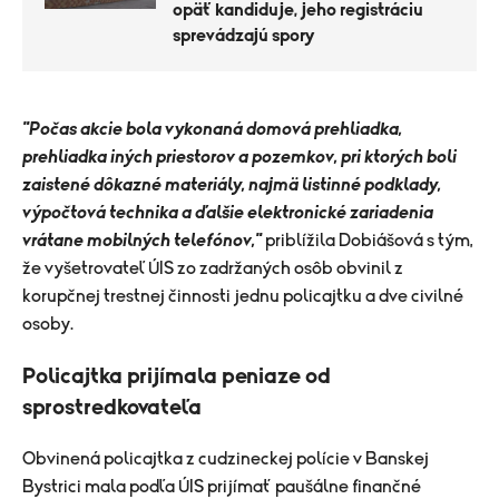
opäť kandiduje, jeho registráciu
sprevádzajú spory
"Počas akcie bola vykonaná domová prehliadka,
prehliadka iných priestorov a pozemkov, pri ktorých boli
zaistené dôkazné materiály, najmä listinné podklady,
výpočtová technika a ďalšie elektronické zariadenia
vrátane mobilných telefónov,"
priblížila Dobiášová s tým,
že vyšetrovateľ ÚIS zo zadržaných osôb obvinil z
korupčnej trestnej činnosti jednu policajtku a dve civilné
osoby.
Policajtka prijímala peniaze od
sprostredkovateľa
Obvinená policajtka z cudzineckej polície v Banskej
Bystrici mala podľa ÚIS prijímať paušálne finančné